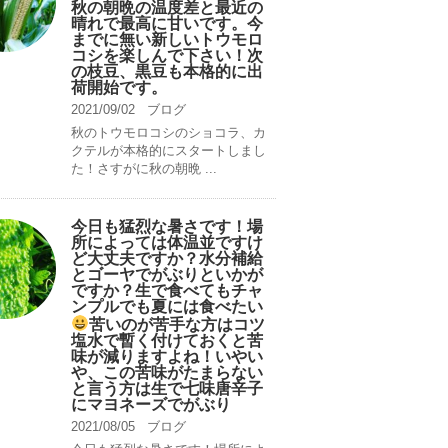
秋の朝晩の温度差と最近の
晴れで最高に甘いです。今
までに無い新しいトウモロ
コシを楽しんで下さい！次
の枝豆、黒豆も本格的に出
荷開始です。
2021/09/02
ブログ
秋のトウモロコシのショコラ、カ
クテルが本格的にスタートしまし
た！さすがに秋の朝晩 ...
今日も猛烈な暑さです！場
所によっては体温並ですけ
ど大丈夫ですか？水分補給
とゴーヤでがぶりといかが
ですか？生で食べてもチャ
ンプルでも夏には食べたい
苦いのが苦手な方はコツ
塩水で暫く付けておくと苦
味が減りますよね！いやい
や、この苦味がたまらない
と言う方は生で七味唐辛子
にマヨネーズでがぶり
2021/08/05
ブログ