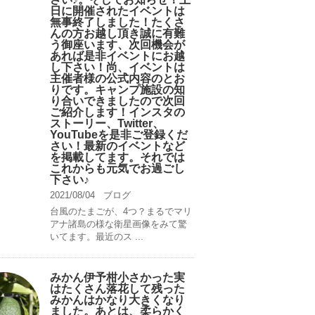
日に開催されたイベントは
無事終了しました！たくさ
んの方お越し頂き誠に有難
う御座います、次回機会が
あれば是非イベントにお越
し下さい！尚、イベントは
主催者様の公式内容のとお
りです。キャンプ️施設の知
り合いできましたので次回
ご紹介します！インスタの
ストーリー、Twitter、
YouTubeを是非ご登録くだ
さい！最新のイベントなど
を掲載してます。それでは
これからも元気でお過ごし
下さい♪
2021/08/04
ブログ
台風のたまごが、4つ？まるでマリ
アナ諸島の様な衛星画像をみて驚
いてます。最近のス ...
みかん伊予柑小さかった実
はたくさん落花して残った
みかんはかなり大きくなり
ました。あとは、柔らかく