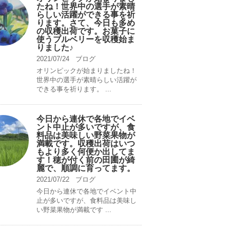
たね！世界中の選手が素晴
らしい活躍ができる事を祈
ります。さて、今日も多め
の収穫出荷です。お菓子に
使うブルベリーを収穫始ま
りました♪
2021/07/24
ブログ
オリンピックが始まりましたね！
世界中の選手が素晴らしい活躍が
できる事を祈ります。 ...
今日から連休で各地でイベ
ント中止が多いですが、食
料品は美味しい野菜果物が
満載です。収穫出荷はいつ
もより多く何便か出してま
す！穂が付く前の田圃が綺
麗で、順調に育ってます。
2021/07/22
ブログ
今日から連休で各地でイベント中
止が多いですが、食料品は美味し
い野菜果物が満載です ...