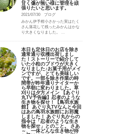
甘く傷が無い様に管理を頑
張りたいと思います。
2021/07/30
ブログ
みかん伊予柑小さかった実はたく
さん落花して残ったみかんはかな
り大きくなりました。 ...
本日も定休日のお店を除き
通常通り収穫出荷しまし
た！ストーリーで紹介して
いた小粒のブドウが大きく
なりました♪お菓子用がメイ
ンですが、とても美味しい
です。一部を除き作業の時
間帯が昨年通りナイターか
ら早朝に変わりました。草
刈りは夕方メイン 【あぐり
丸TV予告編】忍者のような
生き物を探せ！【鳥羽水族
館】 あぐり丸TVなんと今回
はあの鳥羽水族館にお邪魔
しました！ あぐり丸からの
指令は「忍者のような生き
物を探せ」とのこと。 さあ
～、一体どんな生き物が待