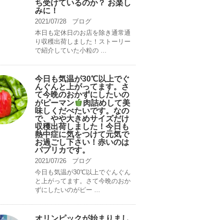
ち受けているのか？ お楽し
みに！
2021/07/28
ブログ
本日も定休日のお店を除き通常通
り収穫出荷しました！ストーリー
で紹介していた小粒の ...
今日も気温が30℃以上でぐ
んぐんと上がってます。さ
て今晩のおかずにしたいの
がピーマン
肉詰めして美
味しくだべたいです。なの
で、やや大きめサイズだけ
収穫出荷しました！今日も
熱中症に気をつけて元気で
お過ごし下さい！赤いのは
パプリカです。
2021/07/26
ブログ
今日も気温が30℃以上でぐんぐん
と上がってます。さて今晩のおか
ずにしたいのがピー ...
オリンピックが始まりまし