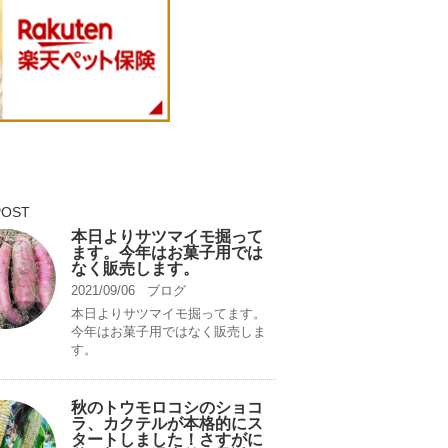
POST
本日よりサツマイモ掘って
ます。今年はお菓子用では
なく販売します。
2021/09/06
ブログ
本日よりサツマイモ掘ってます。
今年はお菓子用ではなく販売しま
す。
秋のトウモロコシのショコ
ラ、カクテルが本格的にス
タートしました！さすがに