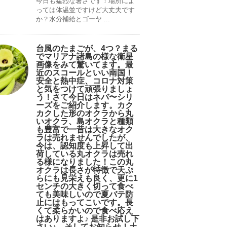
今日も猛烈な暑さです！場所によ
っては体温並ですけど大丈夫です
か？水分補給とゴーヤ ...
台風のたまごが、4つ？まる
でマリアナ諸島の様な衛星
画像をみて驚いてます。最
近のスコールといい南国！
安全と熱中症、コロナ対策
と気をつけて頑張りましょ
う！さて今日はネバ〜シリ
ーズをご紹介します。カク
カクした形のオクラから丸
いオクラ、島オクラと種類
も豊富で一昔は大きなオク
ラは売れませんでしたが、
今は、認知度も上昇して出
荷している丸オクラは売れ
る様になりました！この丸
オクラは長さが特徴で天ぷ
らにも見栄えも良く、更に1
センチの大きく切って食べ
ても美味しいので夏バテ防
止にはもってこいです。長
くて柔らかいので食べ応え
はありますよ♪ 是非お試し下
さい♪。そしてお知らせ！土