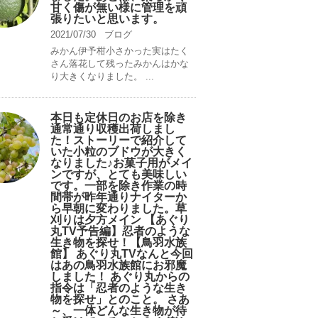
甘く傷が無い様に管理を頑
張りたいと思います。
2021/07/30
ブログ
みかん伊予柑小さかった実はたく
さん落花して残ったみかんはかな
り大きくなりました。 ...
本日も定休日のお店を除き
通常通り収穫出荷しまし
た！ストーリーで紹介して
いた小粒のブドウが大きく
なりました♪お菓子用がメイ
ンですが、とても美味しい
です。一部を除き作業の時
間帯が昨年通りナイターか
ら早朝に変わりました。草
刈りは夕方メイン 【あぐり
丸TV予告編】忍者のような
生き物を探せ！【鳥羽水族
館】 あぐり丸TVなんと今回
はあの鳥羽水族館にお邪魔
しました！ あぐり丸からの
指令は「忍者のような生き
物を探せ」とのこと。 さあ
～、一体どんな生き物が待