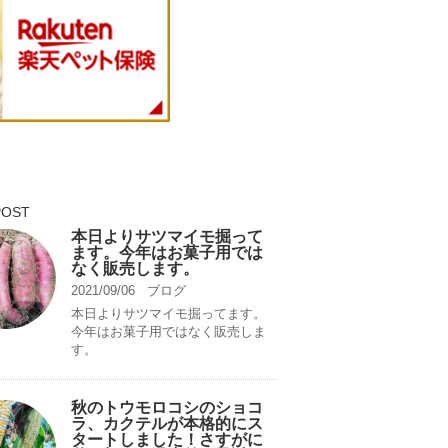
POST
本日よりサツマイモ掘って
ます。今年はお菓子用では
なく販売します。
2021/09/06
ブログ
本日よりサツマイモ掘ってます。
今年はお菓子用ではなく販売しま
す。
秋のトウモロコシのショコ
ラ、カクテルが本格的にス
タートしました！さすがに