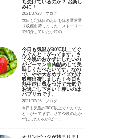
ち受けているのか？ お楽し
みに！
2021/07/28
ブログ
本日も定休日のお店を除き通常通
り収穫出荷しました！ストーリー
で紹介していた小粒の ...
今日も気温が30℃以上でぐ
んぐんと上がってます。さ
て今晩のおかずにしたいの
がピーマン
肉詰めして美
味しくだべたいです。なの
で、やや大きめサイズだけ
収穫出荷しました！今日も
熱中症に気をつけて元気で
お過ごし下さい！赤いのは
パプリカです。
2021/07/26
ブログ
今日も気温が30℃以上でぐんぐん
と上がってます。さて今晩のおか
ずにしたいのがピー ...
オリンピックが始まりまし