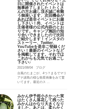
日に開催されたイベントは
無事終了しました！たくさ
んの方お越し頂き誠に有難
う御座います、次回機会が
あれば是非イベントにお越
し下さい！尚、イベントは
主催者様の公式内容のとお
りです。キャンプ️施設の知
り合いできましたので次回
ご紹介します！インスタの
ストーリー、Twitter、
YouTubeを是非ご登録くだ
さい！最新のイベントなど
を掲載してます。それでは
これからも元気でお過ごし
下さい♪
2021/08/04
ブログ
台風のたまごが、4つ？まるでマリ
アナ諸島の様な衛星画像をみて驚
いてます。最近のス ...
みかん伊予柑小さかった実
はたくさん落花して残った
みかんはかなり大きくなり
ました。あとは、柔らかく