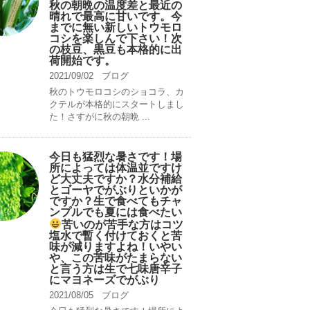
秋の朝晩の温度差と最近の
晴れで最高に甘いです。今
までに無い新しいトウモロ
コシを楽しんで下さい！次
の枝豆、黒豆も本格的に出
荷開始です。
2021/09/02
ブログ
秋のトウモロコシのショコラ、カ
クテルが本格的にスタートしまし
た！さすがに秋の朝晩 ...
今日も猛烈な暑さです！場
所によっては体温並ですけ
ど大丈夫ですか？水分補給
とゴーヤでがぶりといかが
ですか？生で食べてもチャ
ンプルでも夏には食べたい
苦いのが苦手な方はコツ
塩水で暫く付けておくと苦
味が減りますよね！いやい
や、この苦味がたまらない
と言う方は生で七味唐辛子
にマヨネーズでがぶり
2021/08/05
ブログ