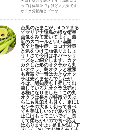
今日も猛烈な暑さです！場所によ
っては体温並ですけど大丈夫です
か？水分補給とゴーヤ ...
台風のたまごが、4つ？まる
でマリアナ諸島の様な衛星
画像をみて驚いてます。最
近のスコールといい南国！
安全と熱中症、コロナ対策
と気をつけて頑張りましょ
う！さて今日はネバ〜シリ
ーズをご紹介します。カク
カクした形のオクラから丸
いオクラ、島オクラと種類
も豊富で一昔は大きなオク
ラは売れませんでしたが、
今は、認知度も上昇して出
荷している丸オクラは売れ
る様になりました！この丸
オクラは長さが特徴で天ぷ
らにも見栄えも良く、更に1
センチの大きく切って食べ
ても美味しいので夏バテ防
止にはもってこいです。長
くて柔らかいので食べ応え
はありますよ♪ 是非お試し下
さい♪。そしてお知らせ！土