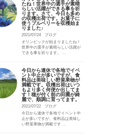
たね！世界中の選手が素晴
らしい活躍ができる事を祈
ります。さて、今日も多め
の収穫出荷です。お菓子に
使うブルベリーを収穫始ま
りました♪
2021/07/24
ブログ
オリンピックが始まりましたね！
世界中の選手が素晴らしい活躍が
できる事を祈ります。 ...
今日から連休で各地でイベ
ント中止が多いですが、食
料品は美味しい野菜果物が
満載です。収穫出荷はいつ
もより多く何便か出してま
す！穂が付く前の田圃が綺
麗で、順調に育ってます。
2021/07/22
ブログ
今日から連休で各地でイベント中
止が多いですが、食料品は美味し
い野菜果物が満載です ...