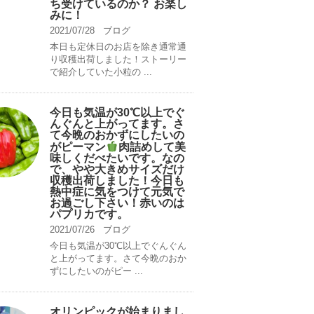
ち受けているのか？ お楽し
みに！
2021/07/28
ブログ
本日も定休日のお店を除き通常通
り収穫出荷しました！ストーリー
で紹介していた小粒の ...
今日も気温が30℃以上でぐ
んぐんと上がってます。さ
て今晩のおかずにしたいの
がピーマン
肉詰めして美
味しくだべたいです。なの
で、やや大きめサイズだけ
収穫出荷しました！今日も
熱中症に気をつけて元気で
お過ごし下さい！赤いのは
パプリカです。
2021/07/26
ブログ
今日も気温が30℃以上でぐんぐん
と上がってます。さて今晩のおか
ずにしたいのがピー ...
オリンピックが始まりまし