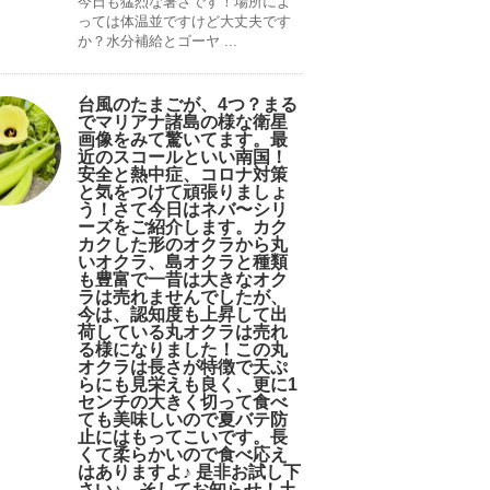
今日も猛烈な暑さです！場所によ
っては体温並ですけど大丈夫です
か？水分補給とゴーヤ ...
台風のたまごが、4つ？まる
でマリアナ諸島の様な衛星
画像をみて驚いてます。最
近のスコールといい南国！
安全と熱中症、コロナ対策
と気をつけて頑張りましょ
う！さて今日はネバ〜シリ
ーズをご紹介します。カク
カクした形のオクラから丸
いオクラ、島オクラと種類
も豊富で一昔は大きなオク
ラは売れませんでしたが、
今は、認知度も上昇して出
荷している丸オクラは売れ
る様になりました！この丸
オクラは長さが特徴で天ぷ
らにも見栄えも良く、更に1
センチの大きく切って食べ
ても美味しいので夏バテ防
止にはもってこいです。長
くて柔らかいので食べ応え
はありますよ♪ 是非お試し下
さい♪。そしてお知らせ！土