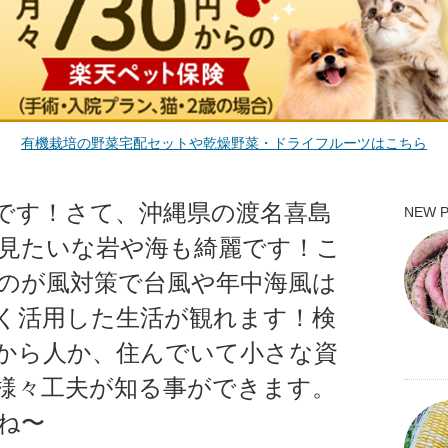
有機栽培の野菜宅配セットや乾燥野菜・ドライフルーツはこちら
です！さて、沖縄県の渡名喜島
NEW 
見たいな岩や海も綺麗です！こ
のが風対策で台風や年中海風は
く活用した生活が観れます！検
から人か、住んでいて小さな資
様々工夫が知る事ができます。
ね〜