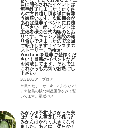
日に開催されたイベントは
無事終了しました！たくさ
んの方お越し頂き誠に有難
う御座います、次回機会が
あれば是非イベントにお越
し下さい！尚、イベントは
主催者様の公式内容のとお
りです。キャンプ️施設の知
り合いできましたので次回
ご紹介します！インスタの
ストーリー、Twitter、
YouTubeを是非ご登録くだ
さい！最新のイベントなど
を掲載してます。それでは
これからも元気でお過ごし
下さい♪
2021/08/04
ブログ
台風のたまごが、4つ？まるでマリ
アナ諸島の様な衛星画像をみて驚
いてます。最近のス ...
みかん伊予柑小さかった実
はたくさん落花して残った
みかんはかなり大きくなり
ました。あとは、柔らかく