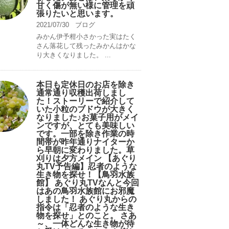
甘く傷が無い様に管理を頑
張りたいと思います。
2021/07/30
ブログ
みかん伊予柑小さかった実はたく
さん落花して残ったみかんはかな
り大きくなりました。 ...
本日も定休日のお店を除き
通常通り収穫出荷しまし
た！ストーリーで紹介して
いた小粒のブドウが大きく
なりました♪お菓子用がメイ
ンですが、とても美味しい
です。一部を除き作業の時
間帯が昨年通りナイターか
ら早朝に変わりました。草
刈りは夕方メイン 【あぐり
丸TV予告編】忍者のような
生き物を探せ！【鳥羽水族
館】 あぐり丸TVなんと今回
はあの鳥羽水族館にお邪魔
しました！ あぐり丸からの
指令は「忍者のような生き
物を探せ」とのこと。 さあ
～、一体どんな生き物が待