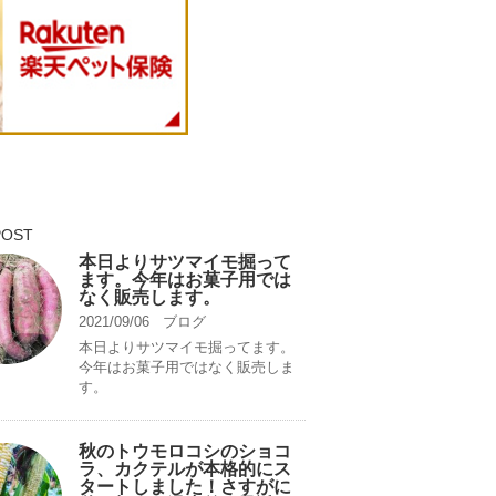
POST
本日よりサツマイモ掘って
ます。今年はお菓子用では
なく販売します。
2021/09/06
ブログ
本日よりサツマイモ掘ってます。
今年はお菓子用ではなく販売しま
す。
秋のトウモロコシのショコ
ラ、カクテルが本格的にス
タートしました！さすがに