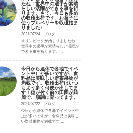
たね！世界中の選手が素晴
らしい活躍ができる事を祈
ります。さて、今日も多め
の収穫出荷です。お菓子に
使うブルベリーを収穫始ま
りました♪
2021/07/24
ブログ
オリンピックが始まりましたね！
世界中の選手が素晴らしい活躍が
できる事を祈ります。 ...
今日から連休で各地でイベ
ント中止が多いですが、食
料品は美味しい野菜果物が
満載です。収穫出荷はいつ
もより多く何便か出してま
す！穂が付く前の田圃が綺
麗で、順調に育ってます。
2021/07/22
ブログ
今日から連休で各地でイベント中
止が多いですが、食料品は美味し
い野菜果物が満載です ...