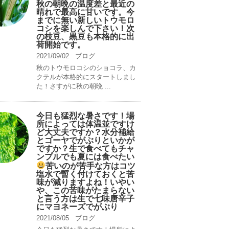
秋の朝晩の温度差と最近の
晴れで最高に甘いです。今
までに無い新しいトウモロ
コシを楽しんで下さい！次
の枝豆、黒豆も本格的に出
荷開始です。
2021/09/02
ブログ
秋のトウモロコシのショコラ、カ
クテルが本格的にスタートしまし
た！さすがに秋の朝晩 ...
今日も猛烈な暑さです！場
所によっては体温並ですけ
ど大丈夫ですか？水分補給
とゴーヤでがぶりといかが
ですか？生で食べてもチャ
ンプルでも夏には食べたい
苦いのが苦手な方はコツ
塩水で暫く付けておくと苦
味が減りますよね！いやい
や、この苦味がたまらない
と言う方は生で七味唐辛子
にマヨネーズでがぶり
2021/08/05
ブログ