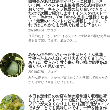
回機会があれば是非イベントにお越し下さ
い！尚、イベントは主催者様の公式内容のと
おりです。キャンプ️施設の知り合いできまし
たので次回ご紹介します！インスタのストー
リー、Twitter、YouTubeを是非ご登録くださ
い！最新のイベントなどを掲載してます。そ
れではこれからも元気でお過ごし下さい♪
2021/08/04
ブログ
台風のたまごが、4つ？まるでマリアナ諸島の様な衛星画
像をみて驚いてます。最近のス ...
みかん伊予柑小さかった実はたくさん落花し
て残ったみかんはかなり大きくなりました。
あとは、柔らかく甘く傷が無い様に管理を頑
張りたいと思います。
2021/07/30
ブログ
みかん伊予柑小さかった実はたくさん落花して残ったみ
かんはかなり大きくなりました。 ...
本日も定休日のお店を除き通常通り収穫出荷
しました！ストーリーで紹介していた小粒の
ブドウが大きくなりました♪お菓子用がメイン
ですが、とても美味しいです。一部を除き作