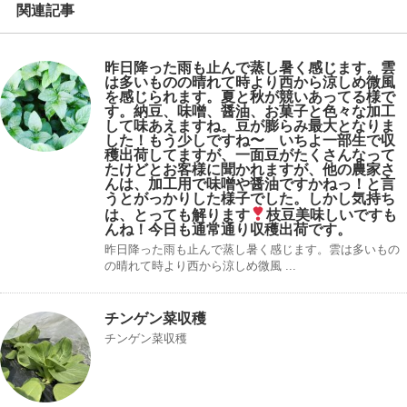
関連記事
昨日降った雨も止んで蒸し暑く感じます。雲
は多いものの晴れて時より西から涼しめ微風
を感じられます。夏と秋が競いあってる様で
す。納豆、味噌、醤油、お菓子と色々な加工
して味あえますね。豆が膨らみ最大となりま
した！もう少しですね〜 いちよ一部生で収
穫出荷してますが、一面豆がたくさんなって
たけどとお客様に聞かれますが、他の農家さ
んは、加工用で味噌や醤油ですかねっ！と言
うとがっかりした様子でした。しかし気持ち
は、とっても解ります
枝豆美味しいですも
んね！今日も通常通り収穫出荷です。
昨日降った雨も止んで蒸し暑く感じます。雲は多いもの
の晴れて時より西から涼しめ微風 ...
チンゲン菜収穫
チンゲン菜収穫