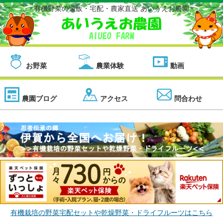
有機野菜の通販・宅配・農家直送 あいうえお農園
お野菜
農業体験
動画
農園ブログ
アクセス
問合わせ
有機栽培の野菜宅配セットや乾燥野菜・ドライフルーツはこちら