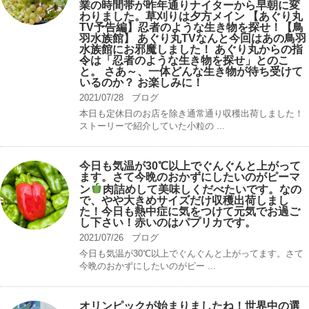
業の時間帯が昨年通りナイターから早朝に変
わりました。草刈りは夕方メイン 【あぐり丸
TV予告編】忍者のような生き物を探せ！【鳥
羽水族館】 あぐり丸TVなんと今回はあの鳥羽
水族館にお邪魔しました！ あぐり丸からの指
令は「忍者のような生き物を探せ」とのこ
と。 さあ～、一体どんな生き物が待ち受けて
いるのか？ お楽しみに！
2021/07/28
ブログ
本日も定休日のお店を除き通常通り収穫出荷しました！
ストーリーで紹介していた小粒の ...
今日も気温が30℃以上でぐんぐんと上がって
ます。さて今晩のおかずにしたいのがピーマ
ン
肉詰めして美味しくだべたいです。なの
で、やや大きめサイズだけ収穫出荷しまし
た！今日も熱中症に気をつけて元気でお過ご
し下さい！赤いのはパプリカです。
2021/07/26
ブログ
今日も気温が30℃以上でぐんぐんと上がってます。さて
今晩のおかずにしたいのがピー ...
オリンピックが始まりましたね！世界中の選