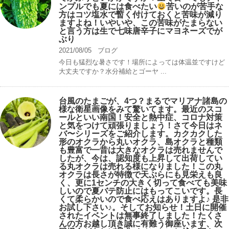
ンプルでも夏には食べたい
苦いのが苦手な
方はコツ塩水で暫く付けておくと苦味が減り
ますよね！いやいや、この苦味がたまらない
と言う方は生で七味唐辛子にマヨネーズでが
ぶり
2021/08/05
ブログ
今日も猛烈な暑さです！場所によっては体温並ですけど
大丈夫ですか？水分補給とゴーヤ ...
台風のたまごが、4つ？まるでマリアナ諸島の
様な衛星画像をみて驚いてます。最近のスコ
ールといい南国！安全と熱中症、コロナ対策
と気をつけて頑張りましょう！さて今日はネ
バ〜シリーズをご紹介します。カクカクした
形のオクラから丸いオクラ、島オクラと種類
も豊富で一昔は大きなオクラは売れませんで
したが、今は、認知度も上昇して出荷してい
る丸オクラは売れる様になりました！この丸
オクラは長さが特徴で天ぷらにも見栄えも良
く、更に1センチの大きく切って食べても美味
しいので夏バテ防止にはもってこいです。長
くて柔らかいので食べ応えはありますよ♪ 是非
お試し下さい♪。そしてお知らせ！土日に開催
されたイベントは無事終了しました！たくさ
んの方お越し頂き誠に有難う御座います、次