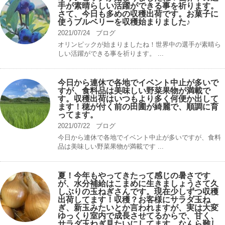
手が素晴らしい活躍ができる事を祈ります。
さて、今日も多めの収穫出荷です。お菓子に
使うブルベリーを収穫始まりました♪
2021/07/24
ブログ
オリンピックが始まりましたね！世界中の選手が素晴ら
しい活躍ができる事を祈ります。 ...
今日から連休で各地でイベント中止が多いで
すが、食料品は美味しい野菜果物が満載で
す。収穫出荷はいつもより多く何便か出して
ます！穂が付く前の田圃が綺麗で、順調に育
ってます。
2021/07/22
ブログ
今日から連休で各地でイベント中止が多いですが、食料
品は美味しい野菜果物が満載です ...
夏！今年もやってきたって感じの暑さです
が、水分補給はこまめに生きましょうさて久
しぶりの玉ねぎさんです。現在少しずつ収穫
出荷してます！収穫？お客様にサラダ玉ね
ぎ、新玉みたいとか言われますが、実は大変
ゆっくり室内で成長させてるからで、甘く、
サラダ玉ねぎ見たいにしてます。なんら難し