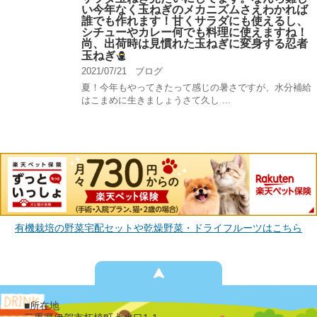
い今年なく玉ねぎのメカニズムさえわかれば
誰でも作れます！甘くサラダにも使えるし、
シチューやカレー何でも料理に使えますね！
尚、出荷時は見慣れた玉ねぎに変身する忍者
玉ねぎ
2021/07/21
ブログ
夏！今年もやってきたって感じの暑さですが、水分補給
はこまめに生きましょうさて久し ...
有機栽培の野菜宅配セットや乾燥野菜・ドライフルーツはこちら
■所在地