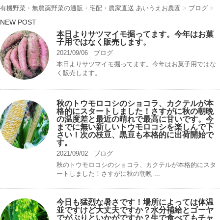
有機野菜・無農薬野菜の通販・宅配・農家直送 あいうえお農園
>
ブログ
>
NEW POST
本日よりサツマイモ掘ってます。今年はお菓
子用ではなく販売します。
2021/09/06
ブログ
本日よりサツマイモ掘ってます。今年はお菓子用ではな
く販売します。
秋のトウモロコシのショコラ、カクテルが本
格的にスタートしました！さすがに秋の朝晩
の温度差と最近の晴れで最高に甘いです。今
までに無い新しいトウモロコシを楽しんで下
さい！次の枝豆、黒豆も本格的に出荷開始で
す。
2021/09/02
ブログ
秋のトウモロコシのショコラ、カクテルが本格的にスタ
ートしました！さすがに秋の朝晩 ...
今日も猛烈な暑さです！場所によっては体温
並ですけど大丈夫ですか？水分補給とゴーヤ
でがぶりといかがですか？生で食べてもチャ