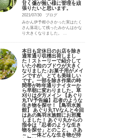
甘く傷が無い様に管理を頑
張りたいと思います。
2021/07/30
ブログ
みかん伊予柑小さかった実はたく
さん落花して残ったみかんはかな
り大きくなりました。 ...
本日も定休日のお店を除き
通常通り収穫出荷しまし
た！ストーリーで紹介して
いた小粒のブドウが大きく
なりました♪お菓子用がメイ
ンですが、とても美味しい
です。一部を除き作業の時
間帯が昨年通りナイターか
ら早朝に変わりました。草
刈りは夕方メイン 【あぐり
丸TV予告編】忍者のような
生き物を探せ！【鳥羽水族
館】 あぐり丸TVなんと今回
はあの鳥羽水族館にお邪魔
しました！ あぐり丸からの
指令は「忍者のような生き
物を探せ」とのこと。 さあ
～、一体どんな生き物が待