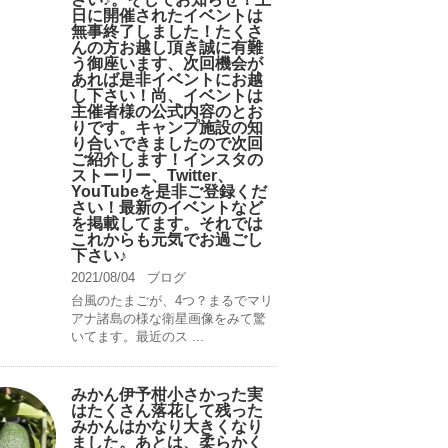
日に開催されたイベントは
無事終了しました！たくさ
んの方お越し頂き誠に有難
う御座います、次回機会が
あれば是非イベントにお越
し下さい！尚、イベントは
主催者様の公式内容のとお
りです。キャンプ️施設の知
り合いできましたので次回
ご紹介します！インスタの
ストーリー、Twitter、
YouTubeを是非ご登録くだ
さい！最新のイベントなど
を掲載してます。それでは
これからも元気でお過ごし
下さい♪
2021/08/04
ブログ
台風のたまごが、4つ？まるでマリ
アナ諸島の様な衛星画像をみて驚
いてます。最近のス ...
みかん伊予柑小さかった実
はたくさん落花して残った
みかんはかなり大きくなり
ました。あとは、柔らかく