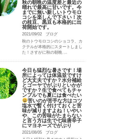
秋の朝晩の温度差と最近の
晴れで最高に甘いです。今
までに無い新しいトウモロ
コシを楽しんで下さい！次
の枝豆、黒豆も本格的に出
荷開始です。
2021/09/02
ブログ
秋のトウモロコシのショコラ、カ
クテルが本格的にスタートしまし
た！さすがに秋の朝晩 ...
今日も猛烈な暑さです！場
所によっては体温並ですけ
ど大丈夫ですか？水分補給
とゴーヤでがぶりといかが
ですか？生で食べてもチャ
ンプルでも夏には食べたい
苦いのが苦手な方はコツ
塩水で暫く付けておくと苦
味が減りますよね！いやい
や、この苦味がたまらない
と言う方は生で七味唐辛子
にマヨネーズでがぶり
2021/08/05
ブログ