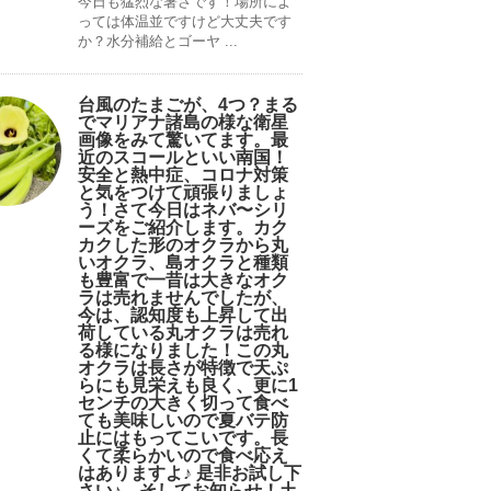
今日も猛烈な暑さです！場所によ
っては体温並ですけど大丈夫です
か？水分補給とゴーヤ ...
台風のたまごが、4つ？まる
でマリアナ諸島の様な衛星
画像をみて驚いてます。最
近のスコールといい南国！
安全と熱中症、コロナ対策
と気をつけて頑張りましょ
う！さて今日はネバ〜シリ
ーズをご紹介します。カク
カクした形のオクラから丸
いオクラ、島オクラと種類
も豊富で一昔は大きなオク
ラは売れませんでしたが、
今は、認知度も上昇して出
荷している丸オクラは売れ
る様になりました！この丸
オクラは長さが特徴で天ぷ
らにも見栄えも良く、更に1
センチの大きく切って食べ
ても美味しいので夏バテ防
止にはもってこいです。長
くて柔らかいので食べ応え
はありますよ♪ 是非お試し下
さい♪。そしてお知らせ！土