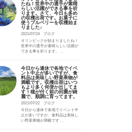
たね！世界中の選手が素晴
らしい活躍ができる事を祈
ります。さて、今日も多め
の収穫出荷です。お菓子に
使うブルベリーを収穫始ま
りました♪
2021/07/24
ブログ
オリンピックが始まりましたね！
世界中の選手が素晴らしい活躍が
できる事を祈ります。 ...
今日から連休で各地でイベ
ント中止が多いですが、食
料品は美味しい野菜果物が
満載です。収穫出荷はいつ
もより多く何便か出してま
す！穂が付く前の田圃が綺
麗で、順調に育ってます。
2021/07/22
ブログ
今日から連休で各地でイベント中
止が多いですが、食料品は美味し
い野菜果物が満載です ...