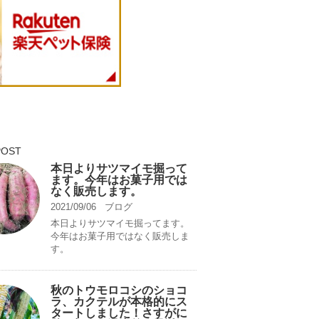
POST
本日よりサツマイモ掘って
ます。今年はお菓子用では
なく販売します。
2021/09/06
ブログ
本日よりサツマイモ掘ってます。
今年はお菓子用ではなく販売しま
す。
秋のトウモロコシのショコ
ラ、カクテルが本格的にス
タートしました！さすがに