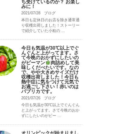
ち受けているのか？ お楽し
みに！
2021/07/28
ブログ
本日も定休日のお店を除き通常通
り収穫出荷しました！ストーリー
で紹介していた小粒の ...
今日も気温が30℃以上でぐ
んぐんと上がってます。さ
て今晩のおかずにしたいの
がピーマン
肉詰めして美
味しくだべたいです。なの
で、やや大きめサイズだけ
収穫出荷しました！今日も
熱中症に気をつけて元気で
お過ごし下さい！赤いのは
パプリカです。
2021/07/26
ブログ
今日も気温が30℃以上でぐんぐん
と上がってます。さて今晩のおか
ずにしたいのがピー ...
オリンピックが始まりまし