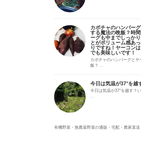
カボチャのハンバーグ
する魔法の晩飯？時間
ーグも中までしっかり
とがボリューム感あっ
りですね！ヤーコンは
でも美味しいです！
カボチャのハンバーグとヤ
飯？ ...
今日は気温が37°を越
今日は気温が37°を越す
...
有機野菜・無農薬野菜の通販・宅配・農家直送