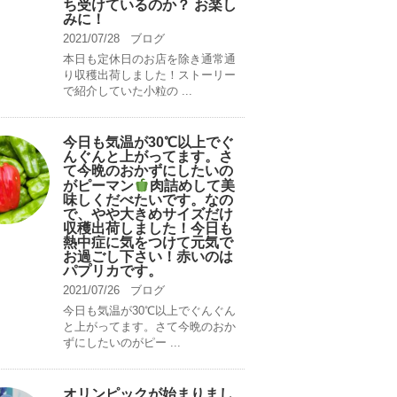
ち受けているのか？ お楽し
みに！
2021/07/28
ブログ
本日も定休日のお店を除き通常通
り収穫出荷しました！ストーリー
で紹介していた小粒の ...
今日も気温が30℃以上でぐ
んぐんと上がってます。さ
て今晩のおかずにしたいの
がピーマン
肉詰めして美
味しくだべたいです。なの
で、やや大きめサイズだけ
収穫出荷しました！今日も
熱中症に気をつけて元気で
お過ごし下さい！赤いのは
パプリカです。
2021/07/26
ブログ
今日も気温が30℃以上でぐんぐん
と上がってます。さて今晩のおか
ずにしたいのがピー ...
オリンピックが始まりまし