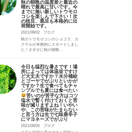
秋の朝晩の温度差と最近の
晴れで最高に甘いです。今
までに無い新しいトウモロ
コシを楽しんで下さい！次
の枝豆、黒豆も本格的に出
荷開始です。
2021/09/02
ブログ
秋のトウモロコシのショコラ、カ
クテルが本格的にスタートしまし
た！さすがに秋の朝晩 ...
今日も猛烈な暑さです！場
所によっては体温並ですけ
ど大丈夫ですか？水分補給
とゴーヤでがぶりといかが
ですか？生で食べてもチャ
ンプルでも夏には食べたい
苦いのが苦手な方はコツ
塩水で暫く付けておくと苦
味が減りますよね！いやい
や、この苦味がたまらない
と言う方は生で七味唐辛子
にマヨネーズでがぶり
2021/08/05
ブログ