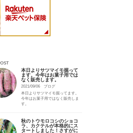
POST
本日よりサツマイモ掘って
ます。今年はお菓子用では
なく販売します。
2021/09/06
ブログ
本日よりサツマイモ掘ってます。
今年はお菓子用ではなく販売しま
す。
秋のトウモロコシのショコ
ラ、カクテルが本格的にス
タートしました！さすがに