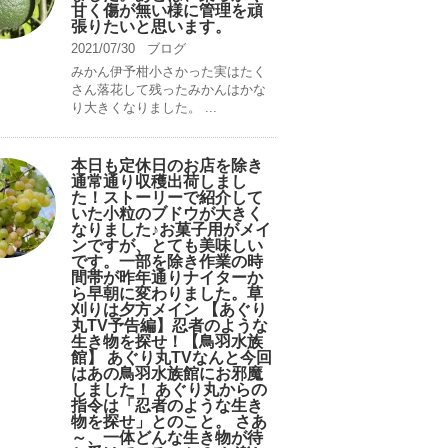
甘く傷が無い様に管理を頑
張りたいと思います。
2021/07/30
ブログ
みかん伊予柑小さかった実はたく
さん落花して残ったみかんはかな
り大きくなりました。 ...
本日も定休日のお店を除き
通常通り収穫出荷しまし
た！ストーリーで紹介して
いた小粒のブドウが大きく
なりました♪お菓子用がメイ
ンですが、とても美味しい
です。一部を除き作業の時
間帯が昨年通りナイターか
ら早朝に変わりました。草
刈りは夕方メイン 【あぐり
丸TV予告編】忍者のような
生き物を探せ！【鳥羽水族
館】 あぐり丸TVなんと今回
はあの鳥羽水族館にお邪魔
しました！ あぐり丸からの
指令は「忍者のような生き
物を探せ」とのこと。 さあ
～、一体どんな生き物が待