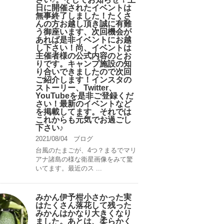
日に開催されたイベントは
無事終了しました！たくさ
んの方お越し頂き誠に有難
う御座います、次回機会が
あれば是非イベントにお越
し下さい！尚、イベントは
主催者様の公式内容のとお
りです。キャンプ️施設の知
り合いできましたので次回
ご紹介します！インスタの
ストーリー、Twitter、
YouTubeを是非ご登録くだ
さい！最新のイベントなど
を掲載してます。それでは
これからも元気でお過ごし
下さい♪
2021/08/04
ブログ
台風のたまごが、4つ？まるでマリ
アナ諸島の様な衛星画像をみて驚
いてます。最近のス ...
みかん伊予柑小さかった実
はたくさん落花して残った
みかんはかなり大きくなり
ました。あとは、柔らかく