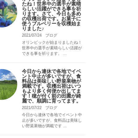
たね！世界中の選手が素晴
らしい活躍ができる事を祈
ります。さて、今日も多め
の収穫出荷です。お菓子に
使うブルベリーを収穫始ま
りました♪
2021/07/24
ブログ
オリンピックが始まりましたね！
世界中の選手が素晴らしい活躍が
できる事を祈ります。 ...
今日から連休で各地でイベ
ント中止が多いですが、食
料品は美味しい野菜果物が
満載です。収穫出荷はいつ
もより多く何便か出してま
す！穂が付く前の田圃が綺
麗で、順調に育ってます。
2021/07/22
ブログ
今日から連休で各地でイベント中
止が多いですが、食料品は美味し
い野菜果物が満載です ...