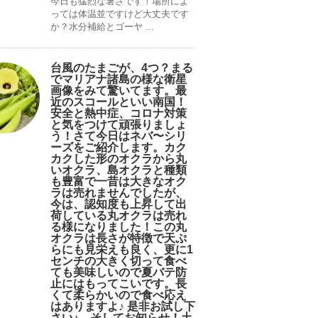
今日も猛烈な暑さです！場所によ
っては体温並ですけど大丈夫です
か？水分補給とゴーヤ ...
台風のたまごが、4つ？まる
でマリアナ諸島の様な衛星
画像をみて驚いてます。最
近のスコールといい南国！
安全と熱中症、コロナ対策
と気をつけて頑張りましょ
う！さて今日はネバ〜シリ
ーズをご紹介します。カク
カクした形のオクラから丸
いオクラ、島オクラと種類
も豊富で一昔は大きなオク
ラは売れませんでしたが、
今は、認知度も上昇して出
荷している丸オクラは売れ
る様になりました！この丸
オクラは長さが特徴で天ぷ
らにも見栄えも良く、更に1
センチの大きく切って食べ
ても美味しいので夏バテ防
止にはもってこいです。長
くて柔らかいので食べ応え
はありますよ♪ 是非お試し下
さい♪。そしてお知らせ！土