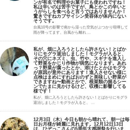
ンが有名で料理やお菓子にも使われですね！
私は辛いのは苦手ですが、鳥とかこの辛いと
うがらしを食べると言うではありませんか！
驚きですねカプサイシン受容体が体内にない
そうです。
台風10号の影響で南から湿った空気がぶつかり喧嘩して
雨が降ってます、台風から離れ ...
私が、畑に入ろうとしたら許さない！とばか
りにモグラ退治しました！モグラが入ると、
その穴にネズミ、虫、竹や、スギナを進入し
て野菜をかじり作物が病気になります。あれ
っ？野菜が腐ったとか、溶けたとかはモグラ
が原因が意外にあります！進入させない様に
点検はまめにすればおのずと美味しい野菜が
できますね〜動画とかで、根菜類の掘るシー
ンでたまに見かけるけど、収穫に影響してる
様です！
私が、畑に入ろうとしたら許さない！とばかりにモグラ
退治しました！モグラが入ると、 ...
12月3日（木）今日も朝から晴れて、朝一は毎
日お月様が綺麗に見れます。12月12日13日
は、ひぞっこさんの5周年大感謝祭を行いま