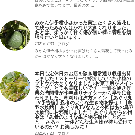
像をみて驚いてます。最近のス ...
みかん伊予柑小さかった実はたくさん落花し
て残ったみかんはかなり大きくなりました。
あとは、柔らかく甘く傷が無い様に管理を頑
張りたいと思います。
2021/07/30
ブログ
みかん伊予柑小さかった実はたくさん落花して残ったみ
かんはかなり大きくなりました。 ...
本日も定休日のお店を除き通常通り収穫出荷
しました！ストーリーで紹介していた小粒の
ブドウが大きくなりました♪お菓子用がメイン
ですが、とても美味しいです。一部を除き作
業の時間帯が昨年通りナイターから早朝に変
わりました。草刈りは夕方メイン 【あぐり丸
TV予告編】忍者のような生き物を探せ！【鳥
羽水族館】 あぐり丸TVなんと今回はあの鳥羽
水族館にお邪魔しました！ あぐり丸からの指
令は「忍者のような生き物を探せ」とのこ
と。 さあ～、一体どんな生き物が待ち受けて
いるのか？ お楽しみに！
2021/07/28
ブログ