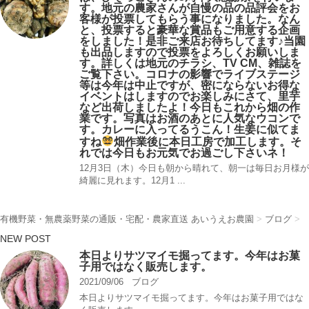
す。地元の農家さんが自慢の品の品評会をお
客様が投票してもらう事になりました。なん
と、投票すると豪華な賞品もご用意する企画
をしました！是非ご来店お待ちしてます♪当園
も出品しますので投票をよろしくお願いしま
す。詳しくは地元のチラシ、TV CM、雑誌を
ご覧下さい。コロナの影響でライブステージ
等は今年は中止ですが、密にならないお得な
イベントはしますのでお楽しみにさて、里芋
など出荷しましたよ！今日もこれから畑の作
業です。写真はお酒のあとに人気なウコンで
す。カレーに入ってるうこん！生姜に似てま
すね
畑作業後に本日工房で加工します。そ
れでは今日もお元気でお過ごし下さいネ！
12月3日（木）今日も朝から晴れて、朝一は毎日お月様が
綺麗に見れます。12月1 ...
有機野菜・無農薬野菜の通販・宅配・農家直送 あいうえお農園
>
ブログ
>
NEW POST
本日よりサツマイモ掘ってます。今年はお菓
子用ではなく販売します。
2021/09/06
ブログ
本日よりサツマイモ掘ってます。今年はお菓子用ではな