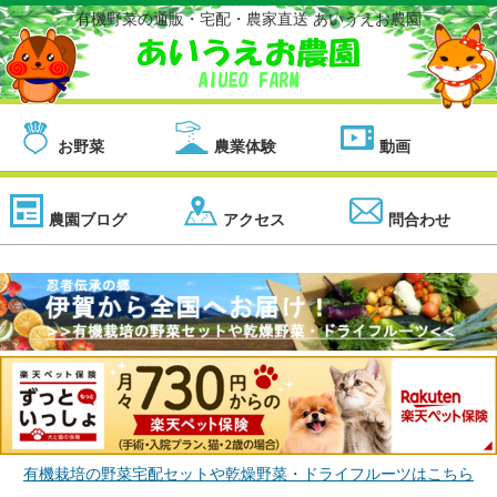
有機野菜の通販・宅配・農家直送 あいうえお農園
お野菜
農業体験
動画
農園ブログ
アクセス
問合わせ
有機栽培の野菜宅配セットや乾燥野菜・ドライフルーツはこちら