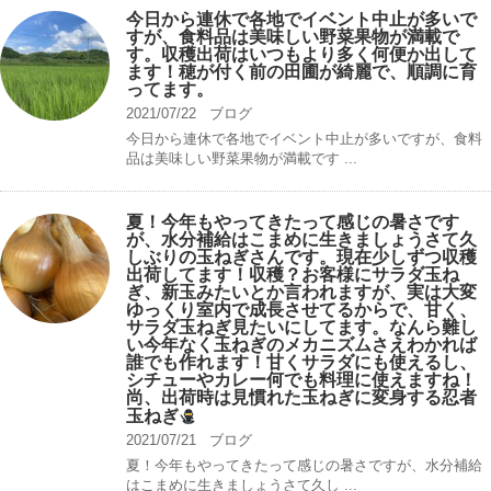
今日から連休で各地でイベント中止が多いで
すが、食料品は美味しい野菜果物が満載で
す。収穫出荷はいつもより多く何便か出して
ます！穂が付く前の田圃が綺麗で、順調に育
ってます。
2021/07/22
ブログ
今日から連休で各地でイベント中止が多いですが、食料
品は美味しい野菜果物が満載です ...
夏！今年もやってきたって感じの暑さです
が、水分補給はこまめに生きましょうさて久
しぶりの玉ねぎさんです。現在少しずつ収穫
出荷してます！収穫？お客様にサラダ玉ね
ぎ、新玉みたいとか言われますが、実は大変
ゆっくり室内で成長させてるからで、甘く、
サラダ玉ねぎ見たいにしてます。なんら難し
い今年なく玉ねぎのメカニズムさえわかれば
誰でも作れます！甘くサラダにも使えるし、
シチューやカレー何でも料理に使えますね！
尚、出荷時は見慣れた玉ねぎに変身する忍者
玉ねぎ
2021/07/21
ブログ
夏！今年もやってきたって感じの暑さですが、水分補給
はこまめに生きましょうさて久し ...