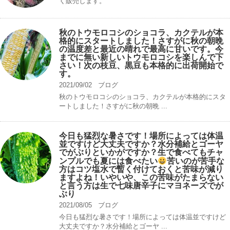
く販売します。
秋のトウモロコシのショコラ、カクテルが本
格的にスタートしました！さすがに秋の朝晩
の温度差と最近の晴れで最高に甘いです。今
までに無い新しいトウモロコシを楽しんで下
さい！次の枝豆、黒豆も本格的に出荷開始で
す。
2021/09/02
ブログ
秋のトウモロコシのショコラ、カクテルが本格的にスタ
ートしました！さすがに秋の朝晩 ...
今日も猛烈な暑さです！場所によっては体温
並ですけど大丈夫ですか？水分補給とゴーヤ
でがぶりといかがですか？生で食べてもチャ
ンプルでも夏には食べたい
苦いのが苦手な
方はコツ塩水で暫く付けておくと苦味が減り
ますよね！いやいや、この苦味がたまらない
と言う方は生で七味唐辛子にマヨネーズでが
ぶり
2021/08/05
ブログ
今日も猛烈な暑さです！場所によっては体温並ですけど
大丈夫ですか？水分補給とゴーヤ ...