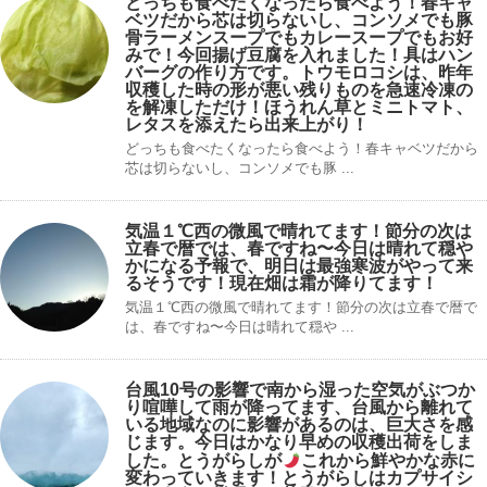
どっちも食べたくなったら食べよう！春キャ
ベツだから芯は切らないし、コンソメでも豚
骨ラーメンスープでもカレースープでもお好
みで！今回揚げ豆腐を入れました！具はハン
バーグの作り方です。トウモロコシは、昨年
収穫した時の形が悪い残りものを急速冷凍の
を解凍しただけ！ほうれん草とミニトマト、
レタスを添えたら出来上がり！
どっちも食べたくなったら食べよう！春キャベツだから
芯は切らないし、コンソメでも豚 ...
気温１℃西の微風で晴れてます！節分の次は
立春で暦では、春ですね〜今日は晴れて穏や
かになる予報で、明日は最強寒波がやって来
るそうです！現在畑は霜が降りてます！
気温１℃西の微風で晴れてます！節分の次は立春で暦で
は、春ですね〜今日は晴れて穏や ...
台風10号の影響で南から湿った空気がぶつか
り喧嘩して雨が降ってます、台風から離れて
いる地域なのに影響があるのは、巨大さを感
じます。今日はかなり早めの収穫出荷をしま
した。とうがらしが
これから鮮やかな赤に
変わっていきます！とうがらしはカプサイシ