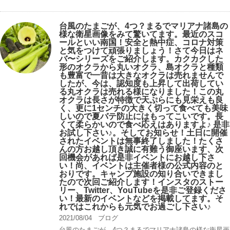
台風のたまごが、4つ？まるでマリアナ諸島の
様な衛星画像をみて驚いてます。最近のスコ
ールといい南国！安全と熱中症、コロナ対策
と気をつけて頑張りましょう！さて今日はネ
バ〜シリーズをご紹介します。カクカクした
形のオクラから丸いオクラ、島オクラと種類
も豊富で一昔は大きなオクラは売れませんで
したが、今は、認知度も上昇して出荷してい
る丸オクラは売れる様になりました！この丸
オクラは長さが特徴で天ぷらにも見栄えも良
く、更に1センチの大きく切って食べても美味
しいので夏バテ防止にはもってこいです。長
くて柔らかいので食べ応えはありますよ♪ 是非
お試し下さい♪。そしてお知らせ！土日に開催
されたイベントは無事終了しました！たくさ
んの方お越し頂き誠に有難う御座います、次
回機会があれば是非イベントにお越し下さ
い！尚、イベントは主催者様の公式内容のと
おりです。キャンプ️施設の知り合いできまし
たので次回ご紹介します！インスタのストー
リー、Twitter、YouTubeを是非ご登録くださ
い！最新のイベントなどを掲載してます。そ
れではこれからも元気でお過ごし下さい♪
2021/08/04
ブログ
台風のたまごが、4つ？まるでマリアナ諸島の様な衛星画