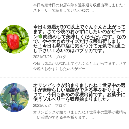
本日も定休日のお店を除き通常通り収穫出荷しました！
ストーリーで紹介していた小粒の ...
今日も気温が30℃以上でぐんぐんと上がって
ます。さて今晩のおかずにしたいのがピーマ
ン
肉詰めして美味しくだべたいです。なの
で、やや大きめサイズだけ収穫出荷しまし
た！今日も熱中症に気をつけて元気でお過ご
し下さい！赤いのはパプリカです。
2021/07/26
ブログ
今日も気温が30℃以上でぐんぐんと上がってます。さて
今晩のおかずにしたいのがピー ...
オリンピックが始まりましたね！世界中の選
手が素晴らしい活躍ができる事を祈ります。
さて、今日も多めの収穫出荷です。お菓子に
使うブルベリーを収穫始まりました♪
2021/07/24
ブログ
オリンピックが始まりましたね！世界中の選手が素晴ら
しい活躍ができる事を祈ります。 ...