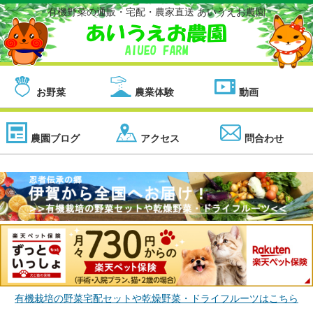
有機野菜の通販・宅配・農家直送 あいうえお農園
お野菜
農業体験
動画
農園ブログ
アクセス
問合わせ
有機栽培の野菜宅配セットや乾燥野菜・ドライフルーツはこちら