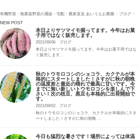
有機野菜・無農薬野菜の通販・宅配・農家直送 あいうえお農園
>
ブログ
>
NEW POST
本日よりサツマイモ掘ってます。今年はお菓
子用ではなく販売します。
2021/09/06
ブログ
本日よりサツマイモ掘ってます。今年はお菓子用ではな
く販売します。
秋のトウモロコシのショコラ、カクテルが本
格的にスタートしました！さすがに秋の朝晩
の温度差と最近の晴れで最高に甘いです。今
までに無い新しいトウモロコシを楽しんで下
さい！次の枝豆、黒豆も本格的に出荷開始で
す。
2021/09/02
ブログ
秋のトウモロコシのショコラ、カクテルが本格的にスタ
ートしました！さすがに秋の朝晩 ...
今日も猛烈な暑さです！場所によっては体温