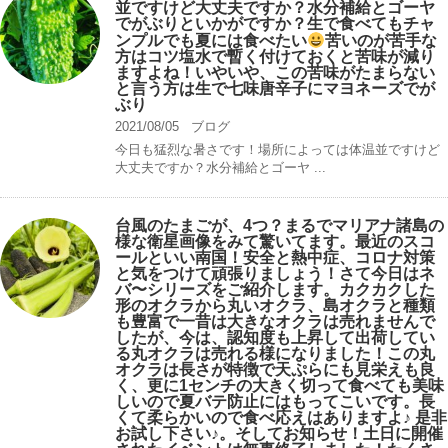
並ですけど大丈夫ですか？水分補給とゴーヤ
でがぶりといかがですか？生で食べてもチャ
ンプルでも夏には食べたい
苦いのが苦手な
方はコツ塩水で暫く付けておくと苦味が減り
ますよね！いやいや、この苦味がたまらない
と言う方は生で七味唐辛子にマヨネーズでが
ぶり
2021/08/05
ブログ
今日も猛烈な暑さです！場所によっては体温並ですけど
大丈夫ですか？水分補給とゴーヤ ...
台風のたまごが、4つ？まるでマリアナ諸島の
様な衛星画像をみて驚いてます。最近のスコ
ールといい南国！安全と熱中症、コロナ対策
と気をつけて頑張りましょう！さて今日はネ
バ〜シリーズをご紹介します。カクカクした
形のオクラから丸いオクラ、島オクラと種類
も豊富で一昔は大きなオクラは売れませんで
したが、今は、認知度も上昇して出荷してい
る丸オクラは売れる様になりました！この丸
オクラは長さが特徴で天ぷらにも見栄えも良
く、更に1センチの大きく切って食べても美味
しいので夏バテ防止にはもってこいです。長
くて柔らかいので食べ応えはありますよ♪ 是非
お試し下さい♪。そしてお知らせ！土日に開催