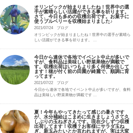
オリンピックが始まりましたね！世界中の選
手が素晴らしい活躍ができる事を祈ります。
さて、今日も多めの収穫出荷です。お菓子に
使うブルベリーを収穫始まりました♪
2021/07/24
ブログ
オリンピックが始まりましたね！世界中の選手が素晴ら
しい活躍ができる事を祈ります。 ...
今日から連休で各地でイベント中止が多いで
すが、食料品は美味しい野菜果物が満載で
す。収穫出荷はいつもより多く何便か出して
ます！穂が付く前の田圃が綺麗で、順調に育
ってます。
2021/07/22
ブログ
今日から連休で各地でイベント中止が多いですが、食料
品は美味しい野菜果物が満載です ...
夏！今年もやってきたって感じの暑さです
が、水分補給はこまめに生きましょうさて久
しぶりの玉ねぎさんです。現在少しずつ収穫
出荷してます！収穫？お客様にサラダ玉ね
ぎ、新玉みたいとか言われますが、実は大変