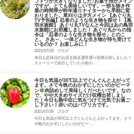
ブドウが大きくなりました♪お菓子用がメイン
ですが、とても美味しいです。一部を除き作
業の時間帯が昨年通りナイターから早朝に変
わりました。草刈りは夕方メイン 【あぐり丸
TV予告編】忍者のような生き物を探せ！【鳥
羽水族館】 あぐり丸TVなんと今回はあの鳥羽
水族館にお邪魔しました！ あぐり丸からの指
令は「忍者のような生き物を探せ」とのこ
と。 さあ～、一体どんな生き物が待ち受けて
いるのか？ お楽しみに！
2021/07/28
ブログ
本日も定休日のお店を除き通常通り収穫出荷しました！
ストーリーで紹介していた小粒の ...
今日も気温が30℃以上でぐんぐんと上がって
ます。さて今晩のおかずにしたいのがピーマ
ン
肉詰めして美味しくだべたいです。なの
で、やや大きめサイズだけ収穫出荷しまし
た！今日も熱中症に気をつけて元気でお過ご
し下さい！赤いのはパプリカです。
2021/07/26
ブログ
今日も気温が30℃以上でぐんぐんと上がってます。さて
今晩のおかずにしたいのがピー ...