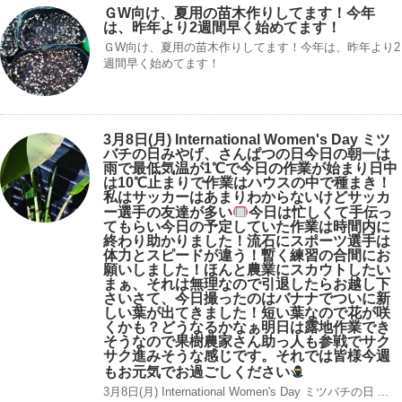
ＧW向け、夏用の苗木作りしてます！今年
は、昨年より2週間早く始めてます！
ＧW向け、夏用の苗木作りしてます！今年は、昨年より2
週間早く始めてます！
3月8日(月) International Women's Day ミツ
バチの日みやげ、さんぱつの日今日の朝一は
雨で最低気温が1℃で今日の作業が始まり日中
は10℃止まりで作業はハウスの中で種まき！
私はサッカーはあまりわからないけどサッカ
ー選手
の友達が多い
今日は忙しくて手伝っ
てもらい今日の予定していた作業は時間内に
終わり助かりました！流石にスポーツ選手は
体力とスピードが違う！暫く練習の合間にお
願いしました！ほんと農業にスカウトしたい
まぁ、それは無理なので引退したらお越し下
さいさて、今日撮ったのはバナナでついに新
しい葉が出てきました！短い葉なので花が咲
くかも？どうなるかなぁ明日は露地作業でき
そうなので果樹農家さん助っ人も参戦でサク
サク進みそうな感じです。それでは皆様今週
もお元気でお過ごしください
3月8日(月) International Women's Day ミツバチの日 ...