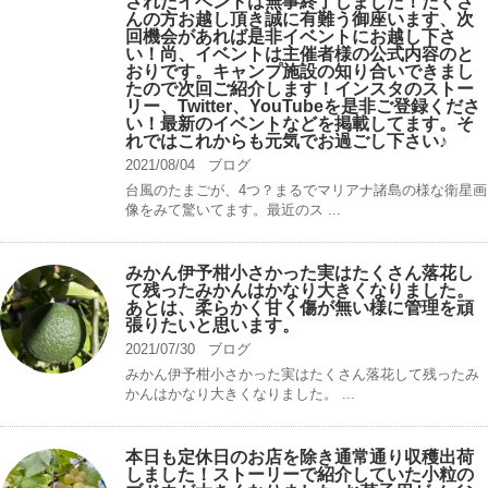
されたイベントは無事終了しました！たくさ
んの方お越し頂き誠に有難う御座います、次
回機会があれば是非イベントにお越し下さ
い！尚、イベントは主催者様の公式内容のと
おりです。キャンプ️施設の知り合いできまし
たので次回ご紹介します！インスタのストー
リー、Twitter、YouTubeを是非ご登録くださ
い！最新のイベントなどを掲載してます。そ
れではこれからも元気でお過ごし下さい♪
2021/08/04
ブログ
台風のたまごが、4つ？まるでマリアナ諸島の様な衛星画
像をみて驚いてます。最近のス ...
みかん伊予柑小さかった実はたくさん落花し
て残ったみかんはかなり大きくなりました。
あとは、柔らかく甘く傷が無い様に管理を頑
張りたいと思います。
2021/07/30
ブログ
みかん伊予柑小さかった実はたくさん落花して残ったみ
かんはかなり大きくなりました。 ...
本日も定休日のお店を除き通常通り収穫出荷
しました！ストーリーで紹介していた小粒の