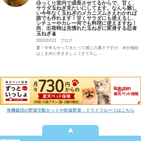
ゆっくり室内で成長させてるからで、甘く、
サラダ玉ねぎ見たいにしてます。なんら難し
い今年なく玉ねぎのメカニズムさえわかれば
誰でも作れます！甘くサラダにも使えるし、
シチューやカレー何でも料理に使えますね！
尚、出荷時は見慣れた玉ねぎに変身する忍者
玉ねぎ
2021/07/21
ブログ
夏！今年もやってきたって感じの暑さですが、水分補給
はこまめに生きましょうさて久し ...
有機栽培の野菜宅配セットや乾燥野菜・ドライフルーツはこちら