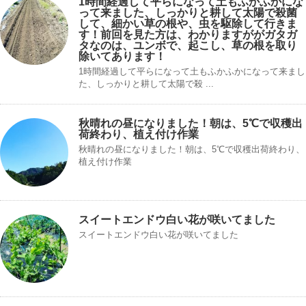
1時間経過して平らになって土もふかふかにな
って来ました、しっかりと耕して太陽で殺菌
して、細かい草の根や、虫を駆除して行きま
す！前回を見た方は、わかりますががガタガ
タなのは、ユンボで、起こし、草の根を取り
除いてあります！
1時間経過して平らになって土もふかふかになって来まし
た、しっかりと耕して太陽で殺 ...
秋晴れの昼になりました！朝は、5℃で収穫出
荷終わり、植え付け作業
秋晴れの昼になりました！朝は、5℃で収穫出荷終わり、
植え付け作業
スイートエンドウ白い花が咲いてました
スイートエンドウ白い花が咲いてました