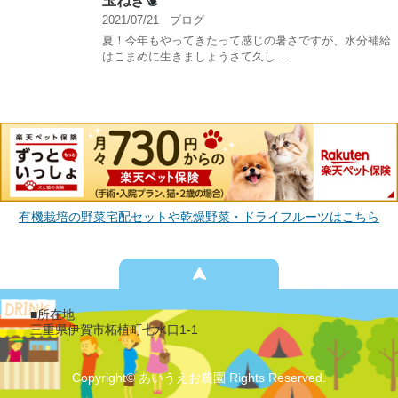
玉ねぎ
2021/07/21
ブログ
夏！今年もやってきたって感じの暑さですが、水分補給
はこまめに生きましょうさて久し ...
有機栽培の野菜宅配セットや乾燥野菜・ドライフルーツはこちら
■所在地
三重県伊賀市柘植町七水口1-1
Copyright© あいうえお農園 Rights Reserved.