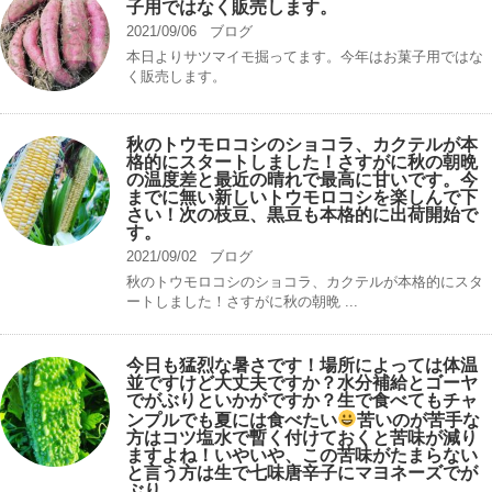
子用ではなく販売します。
2021/09/06
ブログ
本日よりサツマイモ掘ってます。今年はお菓子用ではな
く販売します。
秋のトウモロコシのショコラ、カクテルが本
格的にスタートしました！さすがに秋の朝晩
の温度差と最近の晴れで最高に甘いです。今
までに無い新しいトウモロコシを楽しんで下
さい！次の枝豆、黒豆も本格的に出荷開始で
す。
2021/09/02
ブログ
秋のトウモロコシのショコラ、カクテルが本格的にスタ
ートしました！さすがに秋の朝晩 ...
今日も猛烈な暑さです！場所によっては体温
並ですけど大丈夫ですか？水分補給とゴーヤ
でがぶりといかがですか？生で食べてもチャ
ンプルでも夏には食べたい
苦いのが苦手な
方はコツ塩水で暫く付けておくと苦味が減り
ますよね！いやいや、この苦味がたまらない
と言う方は生で七味唐辛子にマヨネーズでが
ぶり