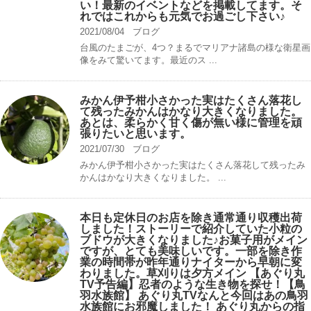
い！最新のイベントなどを掲載してます。そ
れではこれからも元気でお過ごし下さい♪
2021/08/04
ブログ
台風のたまごが、4つ？まるでマリアナ諸島の様な衛星画
像をみて驚いてます。最近のス ...
みかん伊予柑小さかった実はたくさん落花し
て残ったみかんはかなり大きくなりました。
あとは、柔らかく甘く傷が無い様に管理を頑
張りたいと思います。
2021/07/30
ブログ
みかん伊予柑小さかった実はたくさん落花して残ったみ
かんはかなり大きくなりました。 ...
本日も定休日のお店を除き通常通り収穫出荷
しました！ストーリーで紹介していた小粒の
ブドウが大きくなりました♪お菓子用がメイン
ですが、とても美味しいです。一部を除き作
業の時間帯が昨年通りナイターから早朝に変
わりました。草刈りは夕方メイン 【あぐり丸
TV予告編】忍者のような生き物を探せ！【鳥
羽水族館】 あぐり丸TVなんと今回はあの鳥羽
水族館にお邪魔しました！ あぐり丸からの指