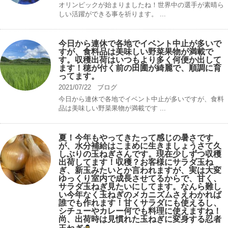
オリンピックが始まりましたね！世界中の選手が素晴ら
しい活躍ができる事を祈ります。 ...
今日から連休で各地でイベント中止が多いで
すが、食料品は美味しい野菜果物が満載で
す。収穫出荷はいつもより多く何便か出して
ます！穂が付く前の田圃が綺麗で、順調に育
ってます。
2021/07/22
ブログ
今日から連休で各地でイベント中止が多いですが、食料
品は美味しい野菜果物が満載です ...
夏！今年もやってきたって感じの暑さです
が、水分補給はこまめに生きましょうさて久
しぶりの玉ねぎさんです。現在少しずつ収穫
出荷してます！収穫？お客様にサラダ玉ね
ぎ、新玉みたいとか言われますが、実は大変
ゆっくり室内で成長させてるからで、甘く、
サラダ玉ねぎ見たいにしてます。なんら難し
い今年なく玉ねぎのメカニズムさえわかれば
誰でも作れます！甘くサラダにも使えるし、
シチューやカレー何でも料理に使えますね！
尚、出荷時は見慣れた玉ねぎに変身する忍者