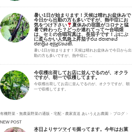
暑い1日が始まります！天候は晴れお盆休みで
今日から出勤の方も多いですが、熱中症にお
気をつけ下さい
夏休みの宿題がコロナと猛
暑で終わった？どっか連れてって〜合唱畑
は、セミの合唱写真は、長茄子です！ぷにぷ
に柔らかい人気急上昇茄子එය ජපානයේ
ජනප්‍රිය අමුද්‍රව්‍යයකි.
暑い1日が始まります！天候は晴れお盆休みで今日から出
勤の方も多いですが、熱中症に ...
今収穫出荷してお店に並んでるのが、オクラ
ですが、朝一で収穫してます。
今収穫出荷してお店に並んでるのが、オクラですが、朝
一で収穫してます。
有機野菜・無農薬野菜の通販・宅配・農家直送 あいうえお農園
>
ブログ
>
NEW POST
本日よりサツマイモ掘ってます。今年はお菓