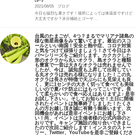
2021/08/05
ブログ
今日も猛烈な暑さです！場所によっては体温並ですけど
大丈夫ですか？水分補給とゴーヤ ...
台風のたまごが、4つ？まるでマリアナ諸島の
様な衛星画像をみて驚いてます。最近のスコ
ールといい南国！安全と熱中症、コロナ対策
と気をつけて頑張りましょう！さて今日はネ
バ〜シリーズをご紹介します。カクカクした
形のオクラから丸いオクラ、島オクラと種類
も豊富で一昔は大きなオクラは売れませんで
したが、今は、認知度も上昇して出荷してい
る丸オクラは売れる様になりました！この丸
オクラは長さが特徴で天ぷらにも見栄えも良
く、更に1センチの大きく切って食べても美味
しいので夏バテ防止にはもってこいです。長
くて柔らかいので食べ応えはありますよ♪ 是非
お試し下さい♪。そしてお知らせ！土日に開催
されたイベントは無事終了しました！たくさ
んの方お越し頂き誠に有難う御座います、次
回機会があれば是非イベントにお越し下さ
い！尚、イベントは主催者様の公式内容のと
おりです。キャンプ️施設の知り合いできまし
たので次回ご紹介します！インスタのストー
リー、Twitter、YouTubeを是非ご登録くださ