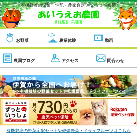
有機野菜の通販・宅配・農家直送 あいうえお農園
お野菜
農業体験
動画
農園ブログ
アクセス
問合わせ
有機栽培の野菜宅配セットや乾燥野菜・ドライフルーツはこちら