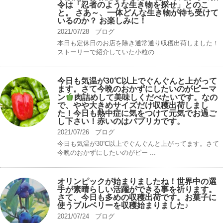
令は「忍者のような生き物を探せ」とのこ
と。 さあ～、一体どんな生き物が待ち受けて
いるのか？ お楽しみに！
2021/07/28
ブログ
本日も定休日のお店を除き通常通り収穫出荷しました！
ストーリーで紹介していた小粒の ...
今日も気温が30℃以上でぐんぐんと上がって
ます。さて今晩のおかずにしたいのがピーマ
ン
肉詰めして美味しくだべたいです。なの
で、やや大きめサイズだけ収穫出荷しまし
た！今日も熱中症に気をつけて元気でお過ご
し下さい！赤いのはパプリカです。
2021/07/26
ブログ
今日も気温が30℃以上でぐんぐんと上がってます。さて
今晩のおかずにしたいのがピー ...
オリンピックが始まりましたね！世界中の選
手が素晴らしい活躍ができる事を祈ります。
さて、今日も多めの収穫出荷です。お菓子に
使うブルベリーを収穫始まりました♪
2021/07/24
ブログ