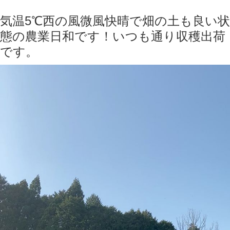
気温5℃西の風微風快晴で畑の土も良い状
態の農業日和です！いつも通り収穫出荷
です。