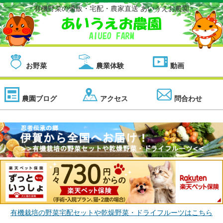
有機野菜の通販・宅配・農家直送 あいうえお農園
お野菜
農業体験
動画
農園ブログ
アクセス
問合わせ
有機栽培の野菜宅配セットや乾燥野菜・ドライフルーツはこちら