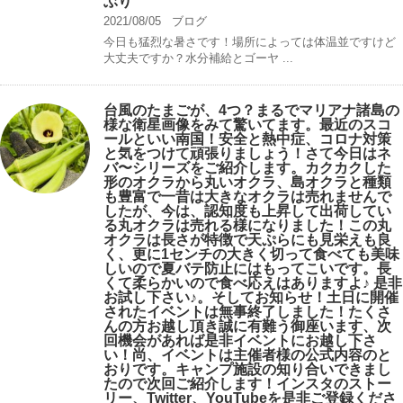
ぶり
2021/08/05
ブログ
今日も猛烈な暑さです！場所によっては体温並ですけど
大丈夫ですか？水分補給とゴーヤ ...
台風のたまごが、4つ？まるでマリアナ諸島の
様な衛星画像をみて驚いてます。最近のスコ
ールといい南国！安全と熱中症、コロナ対策
と気をつけて頑張りましょう！さて今日はネ
バ〜シリーズをご紹介します。カクカクした
形のオクラから丸いオクラ、島オクラと種類
も豊富で一昔は大きなオクラは売れませんで
したが、今は、認知度も上昇して出荷してい
る丸オクラは売れる様になりました！この丸
オクラは長さが特徴で天ぷらにも見栄えも良
く、更に1センチの大きく切って食べても美味
しいので夏バテ防止にはもってこいです。長
くて柔らかいので食べ応えはありますよ♪ 是非
お試し下さい♪。そしてお知らせ！土日に開催
されたイベントは無事終了しました！たくさ
んの方お越し頂き誠に有難う御座います、次
回機会があれば是非イベントにお越し下さ
い！尚、イベントは主催者様の公式内容のと
おりです。キャンプ️施設の知り合いできまし
たので次回ご紹介します！インスタのストー
リー、Twitter、YouTubeを是非ご登録くださ