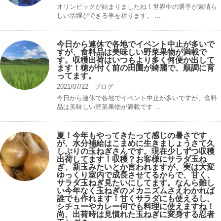
オリンピックが始まりましたね！世界中の選手が素晴ら
しい活躍ができる事を祈ります。 ...
今日から連休で各地でイベント中止が多いで
すが、食料品は美味しい野菜果物が満載で
す。収穫出荷はいつもより多く何便か出して
ます！穂が付く前の田圃が綺麗で、順調に育
ってます。
2021/07/22
ブログ
今日から連休で各地でイベント中止が多いですが、食料
品は美味しい野菜果物が満載です ...
夏！今年もやってきたって感じの暑さです
が、水分補給はこまめに生きましょうさて久
しぶりの玉ねぎさんです。現在少しずつ収穫
出荷してます！収穫？お客様にサラダ玉ね
ぎ、新玉みたいとか言われますが、実は大変
ゆっくり室内で成長させてるからで、甘く、
サラダ玉ねぎ見たいにしてます。なんら難し
い今年なく玉ねぎのメカニズムさえわかれば
誰でも作れます！甘くサラダにも使えるし、
シチューやカレー何でも料理に使えますね！
尚、出荷時は見慣れた玉ねぎに変身する忍者