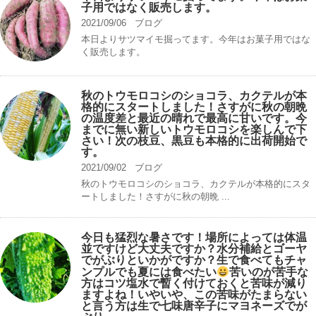
子用ではなく販売します。
2021/09/06
ブログ
本日よりサツマイモ掘ってます。今年はお菓子用ではな
く販売します。
秋のトウモロコシのショコラ、カクテルが本
格的にスタートしました！さすがに秋の朝晩
の温度差と最近の晴れで最高に甘いです。今
までに無い新しいトウモロコシを楽しんで下
さい！次の枝豆、黒豆も本格的に出荷開始で
す。
2021/09/02
ブログ
秋のトウモロコシのショコラ、カクテルが本格的にスタ
ートしました！さすがに秋の朝晩 ...
今日も猛烈な暑さです！場所によっては体温
並ですけど大丈夫ですか？水分補給とゴーヤ
でがぶりといかがですか？生で食べてもチャ
ンプルでも夏には食べたい
苦いのが苦手な
方はコツ塩水で暫く付けておくと苦味が減り
ますよね！いやいや、この苦味がたまらない
と言う方は生で七味唐辛子にマヨネーズでが