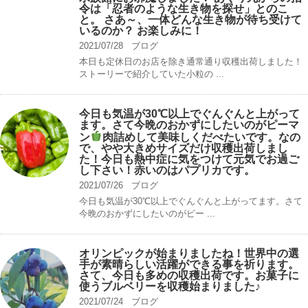
令は「忍者のような生き物を探せ」とのこ
と。 さあ～、一体どんな生き物が待ち受けて
いるのか？ お楽しみに！
2021/07/28
ブログ
本日も定休日のお店を除き通常通り収穫出荷しました！
ストーリーで紹介していた小粒の ...
今日も気温が30℃以上でぐんぐんと上がって
ます。さて今晩のおかずにしたいのがピーマ
ン
肉詰めして美味しくだべたいです。なの
で、やや大きめサイズだけ収穫出荷しまし
た！今日も熱中症に気をつけて元気でお過ご
し下さい！赤いのはパプリカです。
2021/07/26
ブログ
今日も気温が30℃以上でぐんぐんと上がってます。さて
今晩のおかずにしたいのがピー ...
オリンピックが始まりましたね！世界中の選
手が素晴らしい活躍ができる事を祈ります。
さて、今日も多めの収穫出荷です。お菓子に
使うブルベリーを収穫始まりました♪
2021/07/24
ブログ