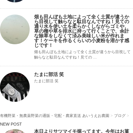
畑も田んぼも土地によって全く土質が違うか
ら目視して触らなと駄目なんですね！見ての
通り水を使い土を柔らかくしながらゴミや、
草の種や草を排水に持って行くことで、余計
な除草をしなくて済み美味しい米が作れま
す！ケーキを作るくらいの小麦粉を溶かす感
じです！
畑も田んぼも土地によって全く土質が違うから目視して
触らなと駄目なんですね！見ての ...
たまに部活 笑
たまに部活 笑
有機野菜・無農薬野菜の通販・宅配・農家直送 あいうえお農園
>
ブログ
>
NEW POST
本日よりサツマイモ掘ってます。今年はお菓