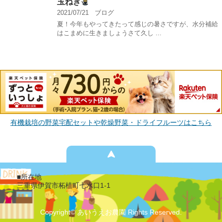
玉ねぎ
2021/07/21
ブログ
夏！今年もやってきたって感じの暑さですが、水分補給
はこまめに生きましょうさて久し ...
有機栽培の野菜宅配セットや乾燥野菜・ドライフルーツはこちら
■所在地
三重県伊賀市柘植町七水口1-1
Copyright© あいうえお農園 Rights Reserved.