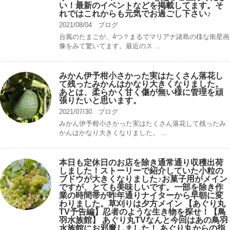
い！最新のイベントなどを掲載してます。そ
れではこれからも元気でお過ごし下さい♪
2021/08/04
ブログ
台風のたまごが、4つ？まるでマリアナ諸島の様な衛星画
像をみて驚いてます。最近のス ...
みかん伊予柑小さかった実はたくさん落花し
て残ったみかんはかなり大きくなりました。
あとは、柔らかく甘く傷が無い様に管理を頑
張りたいと思います。
2021/07/30
ブログ
みかん伊予柑小さかった実はたくさん落花して残ったみ
かんはかなり大きくなりました。 ...
本日も定休日のお店を除き通常通り収穫出荷
しました！ストーリーで紹介していた小粒の
ブドウが大きくなりました♪お菓子用がメイン
ですが、とても美味しいです。一部を除き作
業の時間帯が昨年通りナイターから早朝に変
わりました。草刈りは夕方メイン 【あぐり丸
TV予告編】忍者のような生き物を探せ！【鳥
羽水族館】 あぐり丸TVなんと今回はあの鳥羽
水族館にお邪魔しました！ あぐり丸からの指