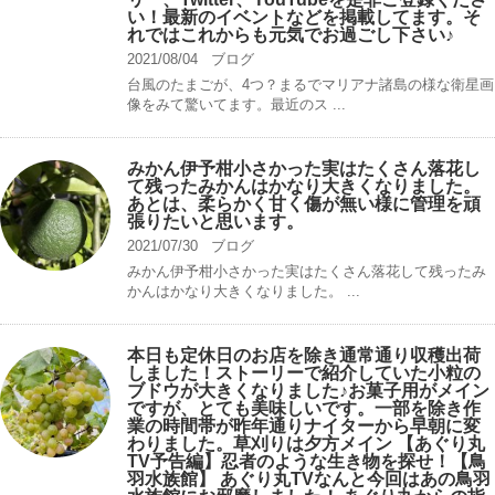
い！最新のイベントなどを掲載してます。そ
れではこれからも元気でお過ごし下さい♪
2021/08/04
ブログ
台風のたまごが、4つ？まるでマリアナ諸島の様な衛星画
像をみて驚いてます。最近のス ...
みかん伊予柑小さかった実はたくさん落花し
て残ったみかんはかなり大きくなりました。
あとは、柔らかく甘く傷が無い様に管理を頑
張りたいと思います。
2021/07/30
ブログ
みかん伊予柑小さかった実はたくさん落花して残ったみ
かんはかなり大きくなりました。 ...
本日も定休日のお店を除き通常通り収穫出荷
しました！ストーリーで紹介していた小粒の
ブドウが大きくなりました♪お菓子用がメイン
ですが、とても美味しいです。一部を除き作
業の時間帯が昨年通りナイターから早朝に変
わりました。草刈りは夕方メイン 【あぐり丸
TV予告編】忍者のような生き物を探せ！【鳥
羽水族館】 あぐり丸TVなんと今回はあの鳥羽