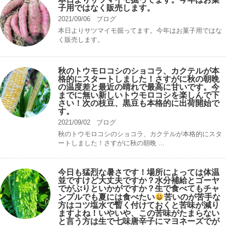
子用ではなく販売します。
2021/09/06
ブログ
本日よりサツマイモ掘ってます。今年はお菓子用ではな
く販売します。
秋のトウモロコシのショコラ、カクテルが本
格的にスタートしました！さすがに秋の朝晩
の温度差と最近の晴れで最高に甘いです。今
までに無い新しいトウモロコシを楽しんで下
さい！次の枝豆、黒豆も本格的に出荷開始で
す。
2021/09/02
ブログ
秋のトウモロコシのショコラ、カクテルが本格的にスタ
ートしました！さすがに秋の朝晩 ...
今日も猛烈な暑さです！場所によっては体温
並ですけど大丈夫ですか？水分補給とゴーヤ
でがぶりといかがですか？生で食べてもチャ
ンプルでも夏には食べたい
苦いのが苦手な
方はコツ塩水で暫く付けておくと苦味が減り
ますよね！いやいや、この苦味がたまらない
と言う方は生で七味唐辛子にマヨネーズでが