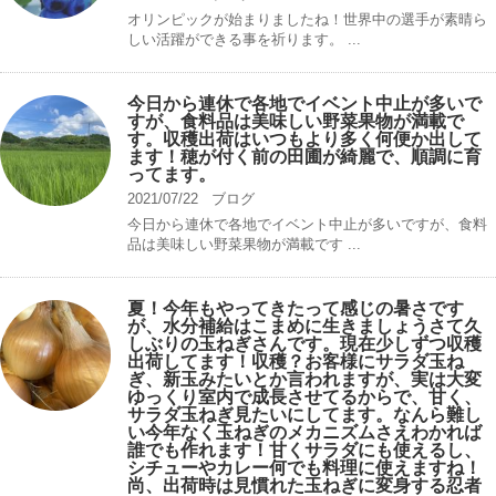
オリンピックが始まりましたね！世界中の選手が素晴ら
しい活躍ができる事を祈ります。 ...
今日から連休で各地でイベント中止が多いで
すが、食料品は美味しい野菜果物が満載で
す。収穫出荷はいつもより多く何便か出して
ます！穂が付く前の田圃が綺麗で、順調に育
ってます。
2021/07/22
ブログ
今日から連休で各地でイベント中止が多いですが、食料
品は美味しい野菜果物が満載です ...
夏！今年もやってきたって感じの暑さです
が、水分補給はこまめに生きましょうさて久
しぶりの玉ねぎさんです。現在少しずつ収穫
出荷してます！収穫？お客様にサラダ玉ね
ぎ、新玉みたいとか言われますが、実は大変
ゆっくり室内で成長させてるからで、甘く、
サラダ玉ねぎ見たいにしてます。なんら難し
い今年なく玉ねぎのメカニズムさえわかれば
誰でも作れます！甘くサラダにも使えるし、
シチューやカレー何でも料理に使えますね！
尚、出荷時は見慣れた玉ねぎに変身する忍者