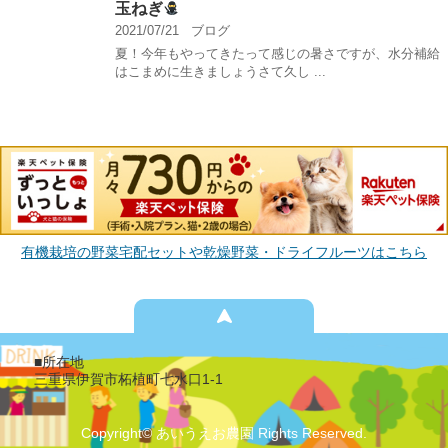
玉ねぎ
2021/07/21
ブログ
夏！今年もやってきたって感じの暑さですが、水分補給
はこまめに生きましょうさて久し ...
有機栽培の野菜宅配セットや乾燥野菜・ドライフルーツはこちら
■所在地
三重県伊賀市柘植町七水口1-1
Copyright© あいうえお農園 Rights Reserved.