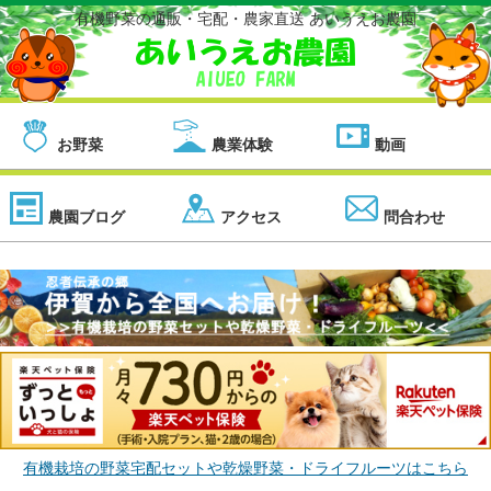
有機野菜の通販・宅配・農家直送 あいうえお農園
お野菜
農業体験
動画
農園ブログ
アクセス
問合わせ
有機栽培の野菜宅配セットや乾燥野菜・ドライフルーツはこちら