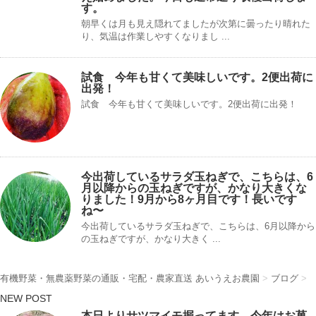
す。
朝早くは月も見え隠れてましたが次第に曇ったり晴れた
り、気温は作業しやすくなりまし ...
試食 今年も甘くて美味しいです。2便出荷に
出発！
試食 今年も甘くて美味しいです。2便出荷に出発！
今出荷しているサラダ玉ねぎで、こちらは、6
月以降からの玉ねぎですが、かなり大きくな
りました！9月から8ヶ月目です！長いです
ね〜
今出荷しているサラダ玉ねぎで、こちらは、6月以降から
の玉ねぎですが、かなり大きく ...
有機野菜・無農薬野菜の通販・宅配・農家直送 あいうえお農園
>
ブログ
>
NEW POST
本日よりサツマイモ掘ってます。今年はお菓