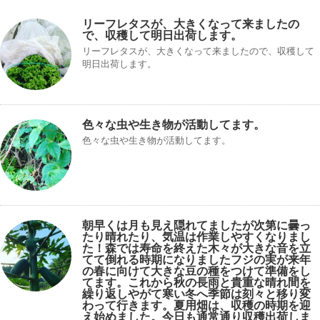
リーフレタスが、大きくなって来ましたの
で、収穫して明日出荷します。
リーフレタスが、大きくなって来ましたので、収穫して
明日出荷します。
色々な虫や生き物が活動してます。
色々な虫や生き物が活動してます。
朝早くは月も見え隠れてましたが次第に曇っ
たり晴れたり、気温は作業しやすくなりまし
た！森では寿命を終えた木々が大きな音を立
てて倒れる時期になりましたフジの実が来年
の春に向けて大きな豆の種をつけて準備をし
てます。これから秋の長雨と貴重な晴れ間を
繰り返しやがて寒い冬へ季節は刻々と移り変
わって行きます。夏用畑は、収穫の時期を迎
え始めました。今日も通常通り収穫出荷しま