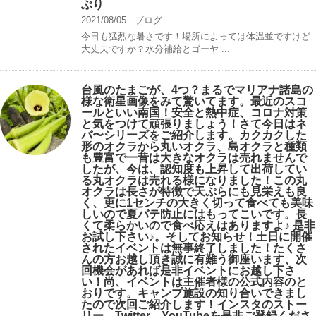
ぶり
2021/08/05
ブログ
今日も猛烈な暑さです！場所によっては体温並ですけど
大丈夫ですか？水分補給とゴーヤ ...
台風のたまごが、4つ？まるでマリアナ諸島の
様な衛星画像をみて驚いてます。最近のスコ
ールといい南国！安全と熱中症、コロナ対策
と気をつけて頑張りましょう！さて今日はネ
バ〜シリーズをご紹介します。カクカクした
形のオクラから丸いオクラ、島オクラと種類
も豊富で一昔は大きなオクラは売れませんで
したが、今は、認知度も上昇して出荷してい
る丸オクラは売れる様になりました！この丸
オクラは長さが特徴で天ぷらにも見栄えも良
く、更に1センチの大きく切って食べても美味
しいので夏バテ防止にはもってこいです。長
くて柔らかいので食べ応えはありますよ♪ 是非
お試し下さい♪。そしてお知らせ！土日に開催
されたイベントは無事終了しました！たくさ
んの方お越し頂き誠に有難う御座います、次
回機会があれば是非イベントにお越し下さ
い！尚、イベントは主催者様の公式内容のと
おりです。キャンプ️施設の知り合いできまし
たので次回ご紹介します！インスタのストー
リー、Twitter、YouTubeを是非ご登録くださ