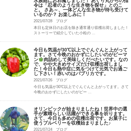
水族館にお邪魔しました！ あぐり丸からの指
令は「忍者のような生き物を探せ」とのこ
と。 さあ～、一体どんな生き物が待ち受けて
いるのか？ お楽しみに！
2021/07/28
ブログ
本日も定休日のお店を除き通常通り収穫出荷しました！
ストーリーで紹介していた小粒の ...
今日も気温が30℃以上でぐんぐんと上がって
ます。さて今晩のおかずにしたいのがピーマ
ン
肉詰めして美味しくだべたいです。なの
で、やや大きめサイズだけ収穫出荷しまし
た！今日も熱中症に気をつけて元気でお過ご
し下さい！赤いのはパプリカです。
2021/07/26
ブログ
今日も気温が30℃以上でぐんぐんと上がってます。さて
今晩のおかずにしたいのがピー ...
オリンピックが始まりましたね！世界中の選
手が素晴らしい活躍ができる事を祈ります。
さて、今日も多めの収穫出荷です。お菓子に
使うブルベリーを収穫始まりました♪
2021/07/24
ブログ