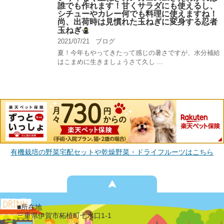
誰でも作れます！甘くサラダにも使えるし、
シチューやカレー何でも料理に使えますね！
尚、出荷時は見慣れた玉ねぎに変身する忍者
玉ねぎ
2021/07/21
ブログ
夏！今年もやってきたって感じの暑さですが、水分補給
はこまめに生きましょうさて久し ...
有機栽培の野菜宅配セットや乾燥野菜・ドライフルーツはこちら
■所在地
三重県伊賀市柘植町七水口1-1