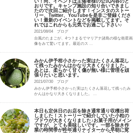
い！尚、イベントは主催者様の公式内容のと
おりです。キャンプ️施設の知り合いできまし
たので次回ご紹介します！インスタのストー
リー、Twitter、YouTubeを是非ご登録くださ
い！最新のイベントなどを掲載してます。そ
れではこれからも元気でお過ごし下さい♪
2021/08/04
ブログ
台風のたまごが、4つ？まるでマリアナ諸島の様な衛星画
像をみて驚いてます。最近のス ...
みかん伊予柑小さかった実はたくさん落花し
て残ったみかんはかなり大きくなりました。
あとは、柔らかく甘く傷が無い様に管理を頑
張りたいと思います。
2021/07/30
ブログ
みかん伊予柑小さかった実はたくさん落花して残ったみ
かんはかなり大きくなりました。 ...
本日も定休日のお店を除き通常通り収穫出荷
しました！ストーリーで紹介していた小粒の
ブドウが大きくなりました♪お菓子用がメイン
ですが、とても美味しいです。一部を除き作
業の時間帯が昨年通りナイターから早朝に変