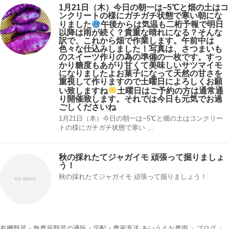
1月21日（木）今日の朝一は−5℃と畑の土はコ
ンクリートの様にガチガチ状態で寒い朝にな
りました
午後からは気温も二桁予報で明日
以降は雨が続く？貴重な晴れになる？そんな
訳で、これから畑で作業します。午前中は
色々な仕込みしました！写真は、さつまいも
のスイーツ作りの為の準備の一枚です。すっ
かり糖度もあがり甘くて美味しいサツマイモ
になりましたよお菓子になって天然の甘さを
重視して作りますので土曜日によろしくお願
い致しますね
土曜日はご予約の方は通常通
り開催致します。それでは今日も元気でお過
ごしくださいね
1月21日（木）今日の朝一は−5℃と畑の土はコンクリー
トの様にガチガチ状態で寒い ...
秋の採れたてジャガイモ 頑張って掘りましょ
う！
秋の採れたてジャガイモ 頑張って掘りましょう！
有機野菜・無農薬野菜の通販・宅配・農家直送 あいうえお農園
>
ブログ
>