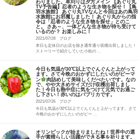
わりました。草刈りは夕方メイン 【あぐり丸
TV予告編】忍者のような生き物を探せ！【鳥
羽水族館】 あぐり丸TVなんと今回はあの鳥羽
水族館にお邪魔しました！ あぐり丸からの指
令は「忍者のような生き物を探せ」とのこ
と。 さあ～、一体どんな生き物が待ち受けて
いるのか？ お楽しみに！
2021/07/28
ブログ
本日も定休日のお店を除き通常通り収穫出荷しました！
ストーリーで紹介していた小粒の ...
今日も気温が30℃以上でぐんぐんと上がって
ます。さて今晩のおかずにしたいのがピーマ
ン
肉詰めして美味しくだべたいです。なの
で、やや大きめサイズだけ収穫出荷しまし
た！今日も熱中症に気をつけて元気でお過ご
し下さい！赤いのはパプリカです。
2021/07/26
ブログ
今日も気温が30℃以上でぐんぐんと上がってます。さて
今晩のおかずにしたいのがピー ...
オリンピックが始まりましたね！世界中の選
手が素晴らしい活躍ができる事を祈ります。