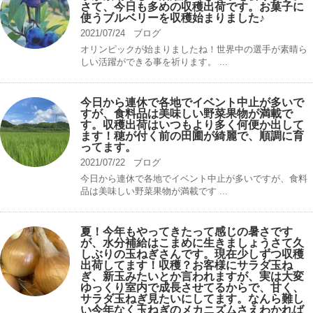
さて、今日も多めの収穫出荷です。お菓子に
使うブルベリーを収穫始まりました♪
2021/07/24
ブログ
オリンピックが始まりましたね！世界中の選手が素晴ら
しい活躍ができる事を祈ります。 ...
今日から連休で各地でイベント中止が多いで
すが、食料品は美味しい野菜果物が満載で
す。収穫出荷はいつもより多く何便か出して
ます！穂が付く前の田圃が綺麗で、順調に育
ってます。
2021/07/22
ブログ
今日から連休で各地でイベント中止が多いですが、食料
品は美味しい野菜果物が満載です ...
夏！今年もやってきたって感じの暑さです
が、水分補給はこまめに生きましょうさて久
しぶりの玉ねぎさんです。現在少しずつ収穫
出荷してます！収穫？お客様にサラダ玉ね
ぎ、新玉みたいとか言われますが、実は大変
ゆっくり室内で成長させてるからで、甘く、
サラダ玉ねぎ見たいにしてます。なんら難し
い今年なく玉ねぎのメカニズムさえわかれば