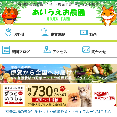
有機野菜の通販・宅配・農家直送 あいうえお農園
お野菜
農業体験
動画
農園ブログ
アクセス
問合わせ
有機栽培の野菜宅配セットや乾燥野菜・ドライフルーツはこちら