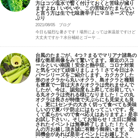
方はコツ塩水で暫く付けておくと苦味が減り
ますよね！いやいや、この苦味がたまらない
と言う方は生で七味唐辛子にマヨネーズでが
ぶり
2021/08/05
ブログ
今日も猛烈な暑さです！場所によっては体温並ですけど
大丈夫ですか？水分補給とゴーヤ ...
台風のたまごが、4つ？まるでマリアナ諸島の
様な衛星画像をみて驚いてます。最近のスコ
ールといい南国！安全と熱中症、コロナ対策
と気をつけて頑張りましょう！さて今日はネ
バ〜シリーズをご紹介します。カクカクした
形のオクラから丸いオクラ、島オクラと種類
も豊富で一昔は大きなオクラは売れませんで
したが、今は、認知度も上昇して出荷してい
る丸オクラは売れる様になりました！この丸
オクラは長さが特徴で天ぷらにも見栄えも良
く、更に1センチの大きく切って食べても美味
しいので夏バテ防止にはもってこいです。長
くて柔らかいので食べ応えはありますよ♪ 是非
お試し下さい♪。そしてお知らせ！土日に開催
されたイベントは無事終了しました！たくさ
んの方お越し頂き誠に有難う御座います、次
回機会があれば是非イベントにお越し下さ