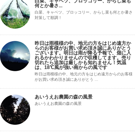
白菜、キャベツ、ブロッコリー、からし菜も
何とか暑さ...
白菜、キャベツ、ブロッコリー、からし菜も何とか暑さ
対策して順調！
昨日は雨模様の中、地元の方をはじめ遠方か
らのお客様がお買い求め頂き誠にありがとう
ございます。明日は雨が降る予報で、畑に入
れるかわかりませんので収穫してます。売り
切れたら追加は厳しかも知れません！気温
は、18℃風が強い南からの風です
昨日は雨模様の中、地元の方をはじめ遠方からのお客様
がお買い求め頂き誠にありがとう ...
あいうえお農園の森の風景
あいうえお農園の森の風景