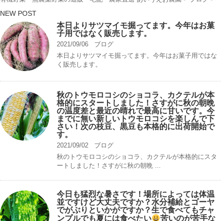
NEW POST
本日よりサツマイモ掘ってます。今年はお菓
子用ではなく販売します。
2021/09/06
ブログ
本日よりサツマイモ掘ってます。今年はお菓子用ではな
く販売します。
秋のトウモロコシのショコラ、カクテルが本
格的にスタートしました！さすがに秋の朝晩
の温度差と最近の晴れで最高に甘いです。今
までに無い新しいトウモロコシを楽しんで下
さい！次の枝豆、黒豆も本格的に出荷開始で
す。
2021/09/02
ブログ
秋のトウモロコシのショコラ、カクテルが本格的にスタ
ートしました！さすがに秋の朝晩 ...
今日も猛烈な暑さです！場所によっては体温
並ですけど大丈夫ですか？水分補給とゴーヤ
でがぶりといかがですか？生で食べてもチャ
ンプルでも夏には食べたい
苦いのが苦手な