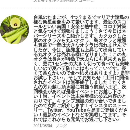
大丈夫ですか？水分補給とゴーヤ ...
台風のたまごが、4つ？まるでマリアナ諸島の
様な衛星画像をみて驚いてます。最近のスコ
ールといい南国！安全と熱中症、コロナ対策
と気をつけて頑張りましょう！さて今日はネ
バ〜シリーズをご紹介します。カクカクした
形のオクラから丸いオクラ、島オクラと種類
も豊富で一昔は大きなオクラは売れませんで
したが、今は、認知度も上昇して出荷してい
る丸オクラは売れる様になりました！この丸
オクラは長さが特徴で天ぷらにも見栄えも良
く、更に1センチの大きく切って食べても美味
しいので夏バテ防止にはもってこいです。長
くて柔らかいので食べ応えはありますよ♪ 是非
お試し下さい♪。そしてお知らせ！土日に開催
されたイベントは無事終了しました！たくさ
んの方お越し頂き誠に有難う御座います、次
回機会があれば是非イベントにお越し下さ
い！尚、イベントは主催者様の公式内容のと
おりです。キャンプ️施設の知り合いできまし
たので次回ご紹介します！インスタのストー
リー、Twitter、YouTubeを是非ご登録くださ
い！最新のイベントなどを掲載してます。そ
れではこれからも元気でお過ごし下さい♪
2021/08/04
ブログ