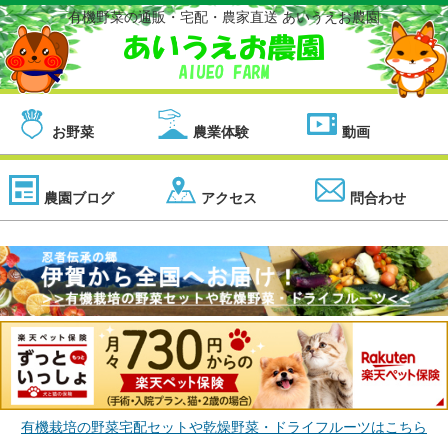
有機野菜の通販・宅配・農家直送 あいうえお農園
お野菜
農業体験
動画
農園ブログ
アクセス
問合わせ
有機栽培の野菜宅配セットや乾燥野菜・ドライフルーツはこちら