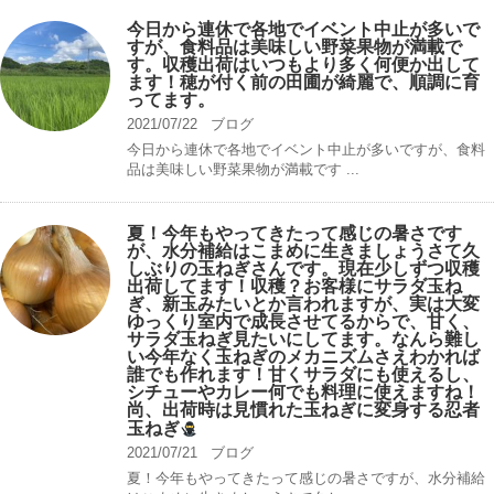
今日から連休で各地でイベント中止が多いで
すが、食料品は美味しい野菜果物が満載で
す。収穫出荷はいつもより多く何便か出して
ます！穂が付く前の田圃が綺麗で、順調に育
ってます。
2021/07/22
ブログ
今日から連休で各地でイベント中止が多いですが、食料
品は美味しい野菜果物が満載です ...
夏！今年もやってきたって感じの暑さです
が、水分補給はこまめに生きましょうさて久
しぶりの玉ねぎさんです。現在少しずつ収穫
出荷してます！収穫？お客様にサラダ玉ね
ぎ、新玉みたいとか言われますが、実は大変
ゆっくり室内で成長させてるからで、甘く、
サラダ玉ねぎ見たいにしてます。なんら難し
い今年なく玉ねぎのメカニズムさえわかれば
誰でも作れます！甘くサラダにも使えるし、
シチューやカレー何でも料理に使えますね！
尚、出荷時は見慣れた玉ねぎに変身する忍者
玉ねぎ
2021/07/21
ブログ
夏！今年もやってきたって感じの暑さですが、水分補給