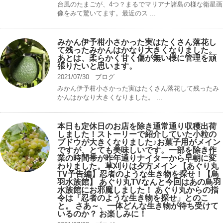
台風のたまごが、4つ？まるでマリアナ諸島の様な衛星画
像をみて驚いてます。最近のス ...
みかん伊予柑小さかった実はたくさん落花し
て残ったみかんはかなり大きくなりました。
あとは、柔らかく甘く傷が無い様に管理を頑
張りたいと思います。
2021/07/30
ブログ
みかん伊予柑小さかった実はたくさん落花して残ったみ
かんはかなり大きくなりました。 ...
本日も定休日のお店を除き通常通り収穫出荷
しました！ストーリーで紹介していた小粒の
ブドウが大きくなりました♪お菓子用がメイン
ですが、とても美味しいです。一部を除き作
業の時間帯が昨年通りナイターから早朝に変
わりました。草刈りは夕方メイン 【あぐり丸
TV予告編】忍者のような生き物を探せ！【鳥
羽水族館】 あぐり丸TVなんと今回はあの鳥羽
水族館にお邪魔しました！ あぐり丸からの指
令は「忍者のような生き物を探せ」とのこ
と。 さあ～、一体どんな生き物が待ち受けて
いるのか？ お楽しみに！