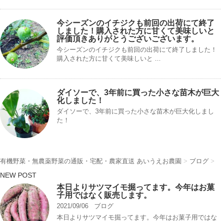
今シーズンのイチジクも前回の出荷にて終了
しました！購入された方に甘くて美味しいと
評価頂きありがとうございございます。
今シーズンのイチジクも前回の出荷にて終了しました！
購入された方に甘くて美味しいと ...
ダイソーで、3年前に買った小さな苗木が巨大
化しました！
ダイソーで、3年前に買った小さな苗木が巨大化しまし
た！
有機野菜・無農薬野菜の通販・宅配・農家直送 あいうえお農園
>
ブログ
>
NEW POST
本日よりサツマイモ掘ってます。今年はお菓
子用ではなく販売します。
2021/09/06
ブログ
本日よりサツマイモ掘ってます。今年はお菓子用ではな