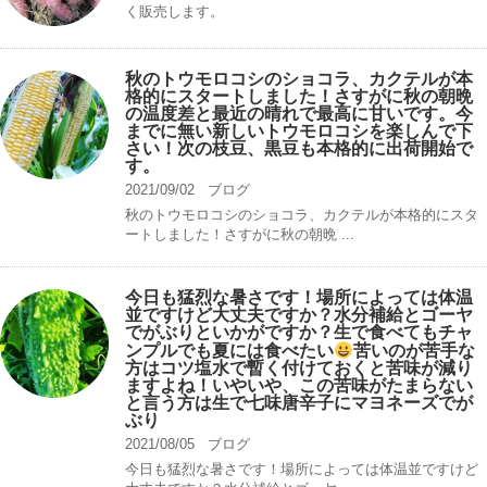
く販売します。
秋のトウモロコシのショコラ、カクテルが本
格的にスタートしました！さすがに秋の朝晩
の温度差と最近の晴れで最高に甘いです。今
までに無い新しいトウモロコシを楽しんで下
さい！次の枝豆、黒豆も本格的に出荷開始で
す。
2021/09/02
ブログ
秋のトウモロコシのショコラ、カクテルが本格的にスタ
ートしました！さすがに秋の朝晩 ...
今日も猛烈な暑さです！場所によっては体温
並ですけど大丈夫ですか？水分補給とゴーヤ
でがぶりといかがですか？生で食べてもチャ
ンプルでも夏には食べたい
苦いのが苦手な
方はコツ塩水で暫く付けておくと苦味が減り
ますよね！いやいや、この苦味がたまらない
と言う方は生で七味唐辛子にマヨネーズでが
ぶり
2021/08/05
ブログ
今日も猛烈な暑さです！場所によっては体温並ですけど