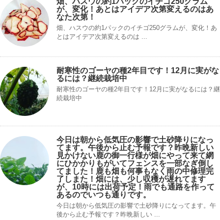
畑、ハスウの約1パックのイチゴ250グラム
が、変化！あとはアイデア次第変えるのはあ
なた次第！
畑、ハスウの約1パックのイチゴ250グラムが、変化！あ
とはアイデア次第変えるのは ...
耐寒性のゴーヤの種2年目です！12月に実がな
るには？継続栽培中
耐寒性のゴーヤの種2年目です！12月に実がなるには？継
続栽培中
今日は朝から低気圧の影響で土砂降りになっ
てます。午後から止む予報です？昨晩新しい
見かけない鹿の御一行様が畑にやって来て網
にひかかりもがいてフェンスを一部なぎ倒し
てました！鹿も畑も何事もなく雨の中修理完
了しまた！畑には、少し収穫が遅れてます
が、10時には出荷予定！雨でも通路を作って
あるのでいつも通りです。
今日は朝から低気圧の影響で土砂降りになってます。午
後から止む予報です？昨晩新しい ...