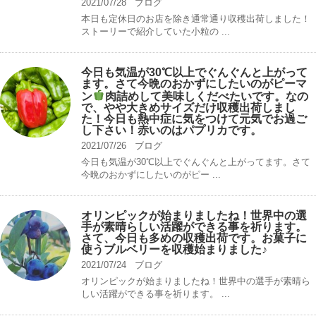
2021/07/28
ブログ
本日も定休日のお店を除き通常通り収穫出荷しました！
ストーリーで紹介していた小粒の ...
今日も気温が30℃以上でぐんぐんと上がって
ます。さて今晩のおかずにしたいのがピーマ
ン
肉詰めして美味しくだべたいです。なの
で、やや大きめサイズだけ収穫出荷しまし
た！今日も熱中症に気をつけて元気でお過ご
し下さい！赤いのはパプリカです。
2021/07/26
ブログ
今日も気温が30℃以上でぐんぐんと上がってます。さて
今晩のおかずにしたいのがピー ...
オリンピックが始まりましたね！世界中の選
手が素晴らしい活躍ができる事を祈ります。
さて、今日も多めの収穫出荷です。お菓子に
使うブルベリーを収穫始まりました♪
2021/07/24
ブログ
オリンピックが始まりましたね！世界中の選手が素晴ら
しい活躍ができる事を祈ります。 ...