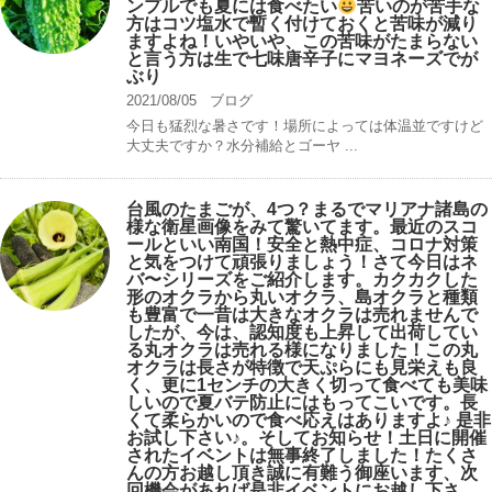
ンプルでも夏には食べたい
苦いのが苦手な
方はコツ塩水で暫く付けておくと苦味が減り
ますよね！いやいや、この苦味がたまらない
と言う方は生で七味唐辛子にマヨネーズでが
ぶり
2021/08/05
ブログ
今日も猛烈な暑さです！場所によっては体温並ですけど
大丈夫ですか？水分補給とゴーヤ ...
台風のたまごが、4つ？まるでマリアナ諸島の
様な衛星画像をみて驚いてます。最近のスコ
ールといい南国！安全と熱中症、コロナ対策
と気をつけて頑張りましょう！さて今日はネ
バ〜シリーズをご紹介します。カクカクした
形のオクラから丸いオクラ、島オクラと種類
も豊富で一昔は大きなオクラは売れませんで
したが、今は、認知度も上昇して出荷してい
る丸オクラは売れる様になりました！この丸
オクラは長さが特徴で天ぷらにも見栄えも良
く、更に1センチの大きく切って食べても美味
しいので夏バテ防止にはもってこいです。長
くて柔らかいので食べ応えはありますよ♪ 是非
お試し下さい♪。そしてお知らせ！土日に開催
されたイベントは無事終了しました！たくさ
んの方お越し頂き誠に有難う御座います、次
回機会があれば是非イベントにお越し下さ