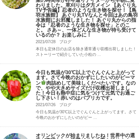
業の時間帯が昨年通りナイターから早朝に変
わりました。草刈りは夕方メイン 【あぐり丸
TV予告編】忍者のような生き物を探せ！【鳥
羽水族館】 あぐり丸TVなんと今回はあの鳥羽
水族館にお邪魔しました！ あぐり丸からの指
令は「忍者のような生き物を探せ」とのこ
と。 さあ～、一体どんな生き物が待ち受けて
いるのか？ お楽しみに！
2021/07/28
ブログ
本日も定休日のお店を除き通常通り収穫出荷しました！
ストーリーで紹介していた小粒の ...
今日も気温が30℃以上でぐんぐんと上がって
ます。さて今晩のおかずにしたいのがピーマ
ン
肉詰めして美味しくだべたいです。なの
で、やや大きめサイズだけ収穫出荷しまし
た！今日も熱中症に気をつけて元気でお過ご
し下さい！赤いのはパプリカです。
2021/07/26
ブログ
今日も気温が30℃以上でぐんぐんと上がってます。さて
今晩のおかずにしたいのがピー ...
オリンピックが始まりましたね！世界中の選