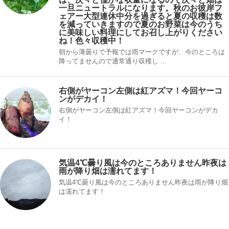
一旦ニュートラルになります。秋のお彼岸フ
ェアー大型連休中分を過ぎると夏の収穫は数
を減っていきますので夏のお野菜は今のうち
に美味しい料理にしてお召し上がりください
ね！色々収穫中！
朝から薄曇りで予報では雨マークですが、今のところは
降ってませんので通常通り収穫し ...
右側がヤーコン左側は紅アズマ！今回ヤーコ
ンがデカイ！
右側がヤーコン左側は紅アズマ！今回ヤーコンがデカ
イ！
気温4℃曇り風は今のところありません昨夜は
雨が降り畑は濡れてます！
気温4℃曇り風は今のところありません昨夜は雨が降り畑
は濡れてます！