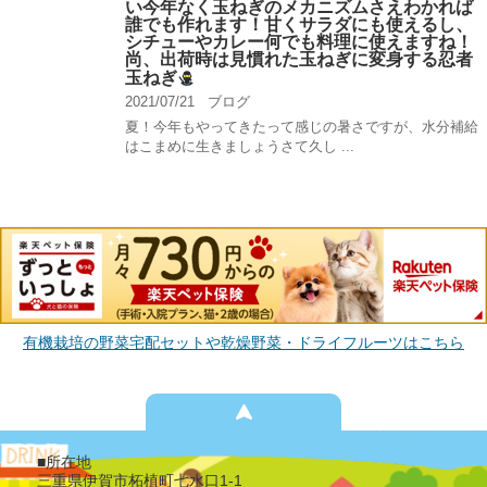
い今年なく玉ねぎのメカニズムさえわかれば
誰でも作れます！甘くサラダにも使えるし、
シチューやカレー何でも料理に使えますね！
尚、出荷時は見慣れた玉ねぎに変身する忍者
玉ねぎ
2021/07/21
ブログ
夏！今年もやってきたって感じの暑さですが、水分補給
はこまめに生きましょうさて久し ...
有機栽培の野菜宅配セットや乾燥野菜・ドライフルーツはこちら
■所在地
三重県伊賀市柘植町七水口1-1