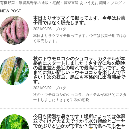
有機野菜・無農薬野菜の通販・宅配・農家直送 あいうえお農園
>
ブログ
>
NEW POST
本日よりサツマイモ掘ってます。今年はお菓
子用ではなく販売します。
2021/09/06
ブログ
本日よりサツマイモ掘ってます。今年はお菓子用ではな
く販売します。
秋のトウモロコシのショコラ、カクテルが本
格的にスタートしました！さすがに秋の朝晩
の温度差と最近の晴れで最高に甘いです。今
までに無い新しいトウモロコシを楽しんで下
さい！次の枝豆、黒豆も本格的に出荷開始で
す。
2021/09/02
ブログ
秋のトウモロコシのショコラ、カクテルが本格的にスタ
ートしました！さすがに秋の朝晩 ...
今日も猛烈な暑さです！場所によっては体温
並ですけど大丈夫ですか？水分補給とゴーヤ
でがぶりといかがですか？生で食べてもチャ