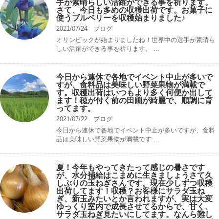
手が素晴らしい活躍ができる事を祈ります。
さて、今日も多めの収穫出荷です。お菓子に
使うブルベリーを収穫始まりました♪
2021/07/24
ブログ
オリンピックが始まりましたね！世界中の選手が素晴ら
しい活躍ができる事を祈ります。 ...
今日から連休で各地でイベント中止が多いで
すが、食料品は美味しい野菜果物が満載で
す。収穫出荷はいつもより多く何便か出して
ます！穂が付く前の田圃が綺麗で、順調に育
ってます。
2021/07/22
ブログ
今日から連休で各地でイベント中止が多いですが、食料
品は美味しい野菜果物が満載です ...
夏！今年もやってきたって感じの暑さです
が、水分補給はこまめに生きましょうさて久
しぶりの玉ねぎさんです。現在少しずつ収穫
出荷してます！収穫？お客様にサラダ玉ね
ぎ、新玉みたいとか言われますが、実は大変
ゆっくり室内で成長させてるからで、甘く、
サラダ玉ねぎ見たいにしてます。なんら難し