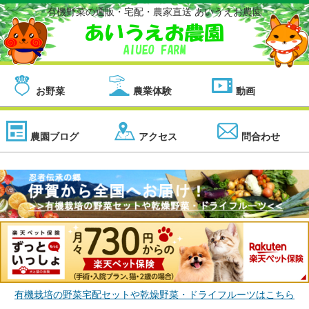
有機野菜の通販・宅配・農家直送 あいうえお農園
お野菜
農業体験
動画
農園ブログ
アクセス
問合わせ
有機栽培の野菜宅配セットや乾燥野菜・ドライフルーツはこちら