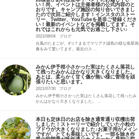
い！尚、イベントは主催者様の公式内容のと
おりです。キャンプ️施設の知り合いできまし
たので次回ご紹介します！インスタのストー
リー、Twitter、YouTubeを是非ご登録くださ
い！最新のイベントなどを掲載してます。そ
れではこれからも元気でお過ごし下さい♪
2021/08/04
ブログ
台風のたまごが、4つ？まるでマリアナ諸島の様な衛星画
像をみて驚いてます。最近のス ...
みかん伊予柑小さかった実はたくさん落花し
て残ったみかんはかなり大きくなりました。
あとは、柔らかく甘く傷が無い様に管理を頑
張りたいと思います。
2021/07/30
ブログ
みかん伊予柑小さかった実はたくさん落花して残ったみ
かんはかなり大きくなりました。 ...
本日も定休日のお店を除き通常通り収穫出荷
しました！ストーリーで紹介していた小粒の
ブドウが大きくなりました♪お菓子用がメイン
ですが、とても美味しいです。一部を除き作