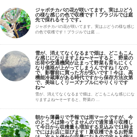
ジャボチカバの花が咲いてます。実はぶどう
の様な感じの色で収穫です！ブラジルでは庭
先で採れるそうです。
ジャボチカバの花が咲いてます。実はぶどうの様な感じ
の色で収穫です！ブラジルでは庭 ...
雪が、消えてなくなるまで畑は、どこもこん
な感じになりますよね〜そーすると、野菜の
出荷や交通機関が止まって野菜も育ちにくく
なり価格が上がってしまうんですね！なの
で、影響前に買った方が安いです！今は、高
機能冷蔵庫がある時代ですから保存方法次第
で、美味しくリーズナブルにやりくりです
ね〜
雪が、消えてなくなるまで畑は、どこもこんな感じにな
りますよね〜そーすると、野菜の ...
朝から薄曇りで予報では雨マークですが、今
のところは降ってませんので通常通り収穫し
て今日から収穫量も増加する見込みで11時ま
でにはお店に並びます！夏収穫できるお野菜
は、次々と僅かな収量になるので次々と畑は