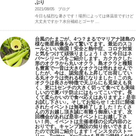
ぶり
2021/08/05
ブログ
今日も猛烈な暑さです！場所によっては体温並ですけど
大丈夫ですか？水分補給とゴーヤ ...
台風のたまごが、4つ？まるでマリアナ諸島の
様な衛星画像をみて驚いてます。最近のスコ
ールといい南国！安全と熱中症、コロナ対策
と気をつけて頑張りましょう！さて今日はネ
バ〜シリーズをご紹介します。カクカクした
形のオクラから丸いオクラ、島オクラと種類
も豊富で一昔は大きなオクラは売れませんで
したが、今は、認知度も上昇して出荷してい
る丸オクラは売れる様になりました！この丸
オクラは長さが特徴で天ぷらにも見栄えも良
く、更に1センチの大きく切って食べても美味
しいので夏バテ防止にはもってこいです。長
くて柔らかいので食べ応えはありますよ♪ 是非
お試し下さい♪。そしてお知らせ！土日に開催
されたイベントは無事終了しました！たくさ
んの方お越し頂き誠に有難う御座います、次
回機会があれば是非イベントにお越し下さ
い！尚、イベントは主催者様の公式内容のと
おりです。キャンプ️施設の知り合いできまし
たので次回ご紹介します！インスタのストー