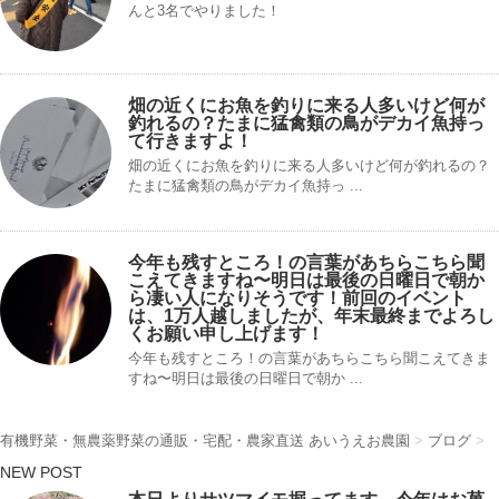
んと3名でやりました！
畑の近くにお魚を釣りに来る人多いけど何が
釣れるの？たまに猛禽類の鳥がデカイ魚持っ
て行きますよ！
畑の近くにお魚を釣りに来る人多いけど何が釣れるの？
たまに猛禽類の鳥がデカイ魚持っ ...
今年も残すところ！の言葉があちらこちら聞
こえてきますね〜明日は最後の日曜日で朝か
ら凄い人になりそうです！前回のイベント
は、1万人越しましたが、年末最終までよろし
くお願い申し上げます！
今年も残すところ！の言葉があちらこちら聞こえてきま
すね〜明日は最後の日曜日で朝か ...
有機野菜・無農薬野菜の通販・宅配・農家直送 あいうえお農園
>
ブログ
>
NEW POST