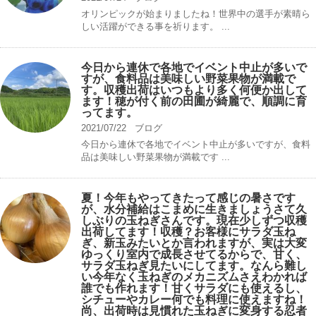
オリンピックが始まりましたね！世界中の選手が素晴ら
しい活躍ができる事を祈ります。 ...
今日から連休で各地でイベント中止が多いで
すが、食料品は美味しい野菜果物が満載で
す。収穫出荷はいつもより多く何便か出して
ます！穂が付く前の田圃が綺麗で、順調に育
ってます。
2021/07/22
ブログ
今日から連休で各地でイベント中止が多いですが、食料
品は美味しい野菜果物が満載です ...
夏！今年もやってきたって感じの暑さです
が、水分補給はこまめに生きましょうさて久
しぶりの玉ねぎさんです。現在少しずつ収穫
出荷してます！収穫？お客様にサラダ玉ね
ぎ、新玉みたいとか言われますが、実は大変
ゆっくり室内で成長させてるからで、甘く、
サラダ玉ねぎ見たいにしてます。なんら難し
い今年なく玉ねぎのメカニズムさえわかれば
誰でも作れます！甘くサラダにも使えるし、
シチューやカレー何でも料理に使えますね！
尚、出荷時は見慣れた玉ねぎに変身する忍者