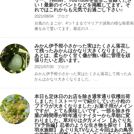
リー、Twitter、YouTubeを是非ご登録くださ
い！最新のイベントなどを掲載してます。そ
れではこれからも元気でお過ごし下さい♪
2021/08/04
ブログ
台風のたまごが、4つ？まるでマリアナ諸島の様な衛星画
像をみて驚いてます。最近のス ...
みかん伊予柑小さかった実はたくさん落花し
て残ったみかんはかなり大きくなりました。
あとは、柔らかく甘く傷が無い様に管理を頑
張りたいと思います。
2021/07/30
ブログ
みかん伊予柑小さかった実はたくさん落花して残ったみ
かんはかなり大きくなりました。 ...
本日も定休日のお店を除き通常通り収穫出荷
しました！ストーリーで紹介していた小粒の
ブドウが大きくなりました♪お菓子用がメイン
ですが、とても美味しいです。一部を除き作
業の時間帯が昨年通りナイターから早朝に変
わりました。草刈りは夕方メイン 【あぐり丸
TV予告編】忍者のような生き物を探せ！【鳥
羽水族館】 あぐり丸TVなんと今回はあの鳥羽