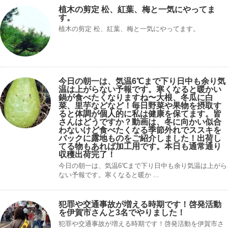
植木の剪定 松、紅葉、梅と一気にやってま
す。
植木の剪定 松、紅葉、梅と一気にやってます。
今日の朝一は、気温6℃まで下り日中も余り気
温は上がらない予報です。寒くなると暖かい
鍋が食べたくなりますね〜大根、冬瓜に白
菜、里芋などなど！毎日野菜や果物を摂取す
ると体調が個人的に私は健康を保てます。皆
さんはどうですか？動画は、冬に向かい似合
わないけど食べたくなる季節外れでススキを
バックに露地ものをご紹介しました！出荷し
てる物もあれば加工用です。本日も通常通り
収穫出荷完了！
今日の朝一は、気温6℃まで下り日中も余り気温は上がら
ない予報です。寒くなると暖か ...
犯罪や交通事故が増える時期です！啓発活動
を伊賀市さんと3名でやりました！
犯罪や交通事故が増える時期です！啓発活動を伊賀市さ