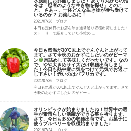
水族館にお邪魔しました！ あぐり丸からの指
令は「忍者のような生き物を探せ」とのこ
と。 さあ～、一体どんな生き物が待ち受けて
いるのか？ お楽しみに！
2021/07/28
ブログ
本日も定休日のお店を除き通常通り収穫出荷しました！
ストーリーで紹介していた小粒の ...
今日も気温が30℃以上でぐんぐんと上がって
ます。さて今晩のおかずにしたいのがピーマ
ン
肉詰めして美味しくだべたいです。なの
で、やや大きめサイズだけ収穫出荷しまし
た！今日も熱中症に気をつけて元気でお過ご
し下さい！赤いのはパプリカです。
2021/07/26
ブログ
今日も気温が30℃以上でぐんぐんと上がってます。さて
今晩のおかずにしたいのがピー ...
オリンピックが始まりましたね！世界中の選
手が素晴らしい活躍ができる事を祈ります。
さて、今日も多めの収穫出荷です。お菓子に
使うブルベリーを収穫始まりました♪
2021/07/24
ブログ