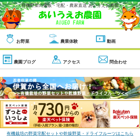
有機野菜の通販・宅配・農家直送 あいうえお農園
お野菜
農業体験
動画
農園ブログ
アクセス
問合わせ
有機栽培の野菜宅配セットや乾燥野菜・ドライフルーツはこちら