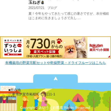
玉ねぎ
2021/07/21
ブログ
夏！今年もやってきたって感じの暑さですが、水分補給
はこまめに生きましょうさて久し ...
有機栽培の野菜宅配セットや乾燥野菜・ドライフルーツはこちら
■所在地
三重県伊賀市柘植町七水口1-1
Copyright© あいうえお農園 Rights Reserved.