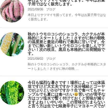
本日よりサツマイモ掘ってます。今年はお菓
子用ではなく販売します。
2021/09/06
ブログ
本日よりサツマイモ掘ってます。今年はお菓子用ではな
く販売します。
秋のトウモロコシのショコラ、カクテルが本
格的にスタートしました！さすがに秋の朝晩
の温度差と最近の晴れで最高に甘いです。今
までに無い新しいトウモロコシを楽しんで下
さい！次の枝豆、黒豆も本格的に出荷開始で
す。
2021/09/02
ブログ
秋のトウモロコシのショコラ、カクテルが本格的にスタ
ートしました！さすがに秋の朝晩 ...
今日も猛烈な暑さです！場所によっては体温
並ですけど大丈夫ですか？水分補給とゴーヤ
でがぶりといかがですか？生で食べてもチャ
ンプルでも夏には食べたい
苦いのが苦手な
方はコツ塩水で暫く付けておくと苦味が減り
ますよね！いやいや、この苦味がたまらない
と言う方は生で七味唐辛子にマヨネーズでが