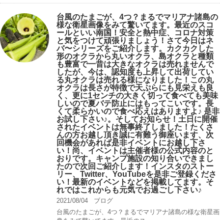
台風のたまごが、4つ？まるでマリアナ諸島の
様な衛星画像をみて驚いてます。最近のスコ
ールといい南国！安全と熱中症、コロナ対策
と気をつけて頑張りましょう！さて今日はネ
バ〜シリーズをご紹介します。カクカクした
形のオクラから丸いオクラ、島オクラと種類
も豊富で一昔は大きなオクラは売れませんで
したが、今は、認知度も上昇して出荷してい
る丸オクラは売れる様になりました！この丸
オクラは長さが特徴で天ぷらにも見栄えも良
く、更に1センチの大きく切って食べても美味
しいので夏バテ防止にはもってこいです。長
くて柔らかいので食べ応えはありますよ♪ 是非
お試し下さい♪。そしてお知らせ！土日に開催
されたイベントは無事終了しました！たくさ
んの方お越し頂き誠に有難う御座います、次
回機会があれば是非イベントにお越し下さ
い！尚、イベントは主催者様の公式内容のと
おりです。キャンプ️施設の知り合いできまし
たので次回ご紹介します！インスタのストー
リー、Twitter、YouTubeを是非ご登録くださ
い！最新のイベントなどを掲載してます。そ
れではこれからも元気でお過ごし下さい♪
2021/08/04
ブログ
台風のたまごが、4つ？まるでマリアナ諸島の様な衛星画