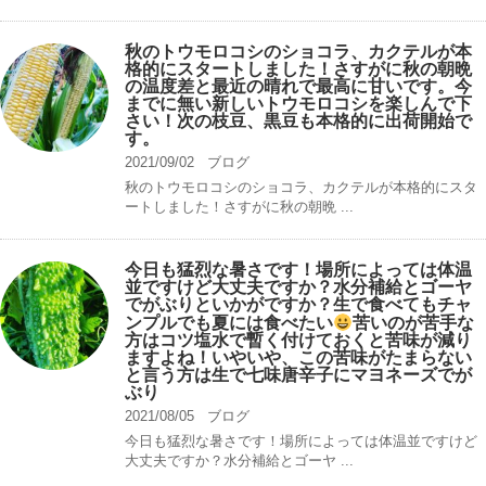
秋のトウモロコシのショコラ、カクテルが本
格的にスタートしました！さすがに秋の朝晩
の温度差と最近の晴れで最高に甘いです。今
までに無い新しいトウモロコシを楽しんで下
さい！次の枝豆、黒豆も本格的に出荷開始で
す。
2021/09/02
ブログ
秋のトウモロコシのショコラ、カクテルが本格的にスタ
ートしました！さすがに秋の朝晩 ...
今日も猛烈な暑さです！場所によっては体温
並ですけど大丈夫ですか？水分補給とゴーヤ
でがぶりといかがですか？生で食べてもチャ
ンプルでも夏には食べたい
苦いのが苦手な
方はコツ塩水で暫く付けておくと苦味が減り
ますよね！いやいや、この苦味がたまらない
と言う方は生で七味唐辛子にマヨネーズでが
ぶり
2021/08/05
ブログ
今日も猛烈な暑さです！場所によっては体温並ですけど
大丈夫ですか？水分補給とゴーヤ ...