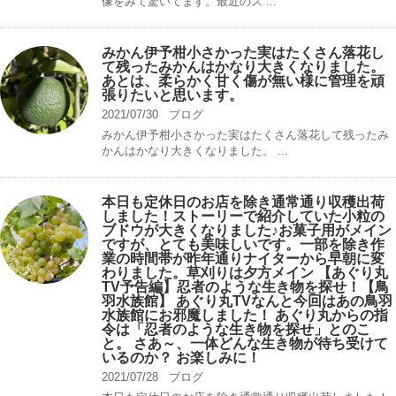
像をみて驚いてます。最近のス ...
みかん伊予柑小さかった実はたくさん落花し
て残ったみかんはかなり大きくなりました。
あとは、柔らかく甘く傷が無い様に管理を頑
張りたいと思います。
2021/07/30
ブログ
みかん伊予柑小さかった実はたくさん落花して残ったみ
かんはかなり大きくなりました。 ...
本日も定休日のお店を除き通常通り収穫出荷
しました！ストーリーで紹介していた小粒の
ブドウが大きくなりました♪お菓子用がメイン
ですが、とても美味しいです。一部を除き作
業の時間帯が昨年通りナイターから早朝に変
わりました。草刈りは夕方メイン 【あぐり丸
TV予告編】忍者のような生き物を探せ！【鳥
羽水族館】 あぐり丸TVなんと今回はあの鳥羽
水族館にお邪魔しました！ あぐり丸からの指
令は「忍者のような生き物を探せ」とのこ
と。 さあ～、一体どんな生き物が待ち受けて
いるのか？ お楽しみに！
2021/07/28
ブログ