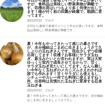
今日から連休で各地でイベント中止が多いで
すが、食料品は美味しい野菜果物が満載で
す。収穫出荷はいつもより多く何便か出して
ます！穂が付く前の田圃が綺麗で、順調に育
ってます。
2021/07/22
ブログ
今日から連休で各地でイベント中止が多いですが、食料
品は美味しい野菜果物が満載です ...
夏！今年もやってきたって感じの暑さです
が、水分補給はこまめに生きましょうさて久
しぶりの玉ねぎさんです。現在少しずつ収穫
出荷してます！収穫？お客様にサラダ玉ね
ぎ、新玉みたいとか言われますが、実は大変
ゆっくり室内で成長させてるからで、甘く、
サラダ玉ねぎ見たいにしてます。なんら難し
い今年なく玉ねぎのメカニズムさえわかれば
誰でも作れます！甘くサラダにも使えるし、
シチューやカレー何でも料理に使えますね！
尚、出荷時は見慣れた玉ねぎに変身する忍者
玉ねぎ
2021/07/21
ブログ
夏！今年もやってきたって感じの暑さですが、水分補給
はこまめに生きましょうさて久し ...