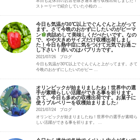
本日も定休日のお店を除き通常通り収穫出荷しました！
ストーリーで紹介していた小粒の ...
今日も気温が30℃以上でぐんぐんと上がって
ます。さて今晩のおかずにしたいのがピーマ
ン
肉詰めして美味しくだべたいです。なの
で、やや大きめサイズだけ収穫出荷しまし
た！今日も熱中症に気をつけて元気でお過ご
し下さい！赤いのはパプリカです。
2021/07/26
ブログ
今日も気温が30℃以上でぐんぐんと上がってます。さて
今晩のおかずにしたいのがピー ...
オリンピックが始まりましたね！世界中の選
手が素晴らしい活躍ができる事を祈ります。
さて、今日も多めの収穫出荷です。お菓子に
使うブルベリーを収穫始まりました♪
2021/07/24
ブログ
オリンピックが始まりましたね！世界中の選手が素晴ら
しい活躍ができる事を祈ります。 ...