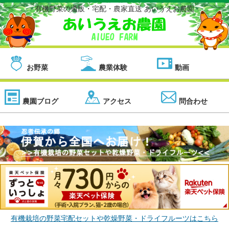
有機野菜の通販・宅配・農家直送 あいうえお農園
お野菜
農業体験
動画
農園ブログ
アクセス
問合わせ
有機栽培の野菜宅配セットや乾燥野菜・ドライフルーツはこちら