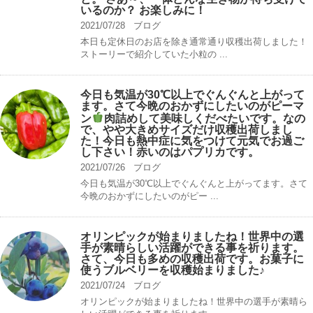
いるのか？ お楽しみに！
2021/07/28
ブログ
本日も定休日のお店を除き通常通り収穫出荷しました！
ストーリーで紹介していた小粒の ...
今日も気温が30℃以上でぐんぐんと上がって
ます。さて今晩のおかずにしたいのがピーマ
ン
肉詰めして美味しくだべたいです。なの
で、やや大きめサイズだけ収穫出荷しまし
た！今日も熱中症に気をつけて元気でお過ご
し下さい！赤いのはパプリカです。
2021/07/26
ブログ
今日も気温が30℃以上でぐんぐんと上がってます。さて
今晩のおかずにしたいのがピー ...
オリンピックが始まりましたね！世界中の選
手が素晴らしい活躍ができる事を祈ります。
さて、今日も多めの収穫出荷です。お菓子に
使うブルベリーを収穫始まりました♪
2021/07/24
ブログ
オリンピックが始まりましたね！世界中の選手が素晴ら