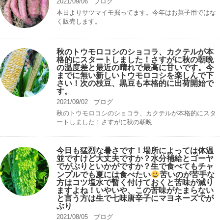
2021/09/06
ブログ
本日よりサツマイモ掘ってます。今年はお菓子用ではな
く販売します。
秋のトウモロコシのショコラ、カクテルが本
格的にスタートしました！さすがに秋の朝晩
の温度差と最近の晴れで最高に甘いです。今
までに無い新しいトウモロコシを楽しんで下
さい！次の枝豆、黒豆も本格的に出荷開始で
す。
2021/09/02
ブログ
秋のトウモロコシのショコラ、カクテルが本格的にスタ
ートしました！さすがに秋の朝晩 ...
今日も猛烈な暑さです！場所によっては体温
並ですけど大丈夫ですか？水分補給とゴーヤ
でがぶりといかがですか？生で食べてもチャ
ンプルでも夏には食べたい
苦いのが苦手な
方はコツ塩水で暫く付けておくと苦味が減り
ますよね！いやいや、この苦味がたまらない
と言う方は生で七味唐辛子にマヨネーズでが
ぶり
2021/08/05
ブログ