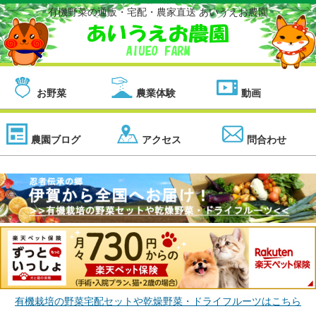
有機野菜の通販・宅配・農家直送 あいうえお農園
お野菜
農業体験
動画
農園ブログ
アクセス
問合わせ
有機栽培の野菜宅配セットや乾燥野菜・ドライフルーツはこちら