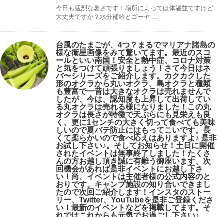
今日も猛烈な暑さです！場所によっては体温並ですけど
大丈夫ですか？水分補給とゴーヤ ...
台風のたまごが、4つ？まるでマリアナ諸島の
様な衛星画像をみて驚いてます。最近のスコ
ールといい南国！安全と熱中症、コロナ対策
と気をつけて頑張りましょう！さて今日はネ
バ〜シリーズをご紹介します。カクカクした
形のオクラから丸いオクラ、島オクラと種類
も豊富で一昔は大きなオクラは売れませんで
したが、今は、認知度も上昇して出荷してい
る丸オクラは売れる様になりました！この丸
オクラは長さが特徴で天ぷらにも見栄えも良
く、更に1センチの大きく切って食べても美味
しいので夏バテ防止にはもってこいです。長
くて柔らかいので食べ応えはありますよ♪ 是非
お試し下さい♪。そしてお知らせ！土日に開催
されたイベントは無事終了しました！たくさ
んの方お越し頂き誠に有難う御座います、次
回機会があれば是非イベントにお越し下さ
い！尚、イベントは主催者様の公式内容のと
おりです。キャンプ️施設の知り合いできまし
たので次回ご紹介します！インスタのストー
リー、Twitter、YouTubeを是非ご登録くださ
い！最新のイベントなどを掲載してます。そ
れではこれからも元気でお過ごし下さい♪