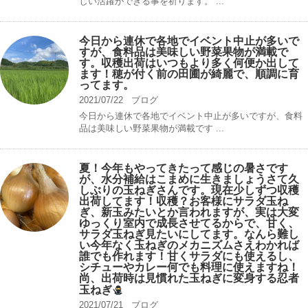
しい活躍ができる事を祈ります。 ...
今日から連休で各地でイベント中止が多いで
すが、食料品は美味しい野菜果物が満載で
す。収穫出荷はいつもより多く何便か出して
ます！穂が付く前の田圃が綺麗で、順調に育
ってます。
2021/07/22
ブログ
今日から連休で各地でイベント中止が多いですが、食料
品は美味しい野菜果物が満載です ...
夏！今年もやってきたって感じの暑さです
が、水分補給はこまめに生きましょうさて久
しぶりの玉ねぎさんです。現在少しずつ収穫
出荷してます！収穫？お客様にサラダ玉ね
ぎ、新玉みたいとか言われますが、実は大変
ゆっくり室内で成長させてるからで、甘く、
サラダ玉ねぎ見たいにしてます。なんら難し
い今年なく玉ねぎのメカニズムさえわかれば
誰でも作れます！甘くサラダにも使えるし、
シチューやカレー何でも料理に使えますね！
尚、出荷時は見慣れた玉ねぎに変身する忍者
玉ねぎ
2021/07/21
ブログ