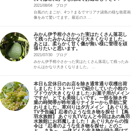
2021/08/04
ブログ
台風のたまごが、4つ？まるでマリアナ諸島の様な衛星画
像をみて驚いてます。最近のス ...
みかん伊予柑小さかった実はたくさん落花し
て残ったみかんはかなり大きくなりました。
あとは、柔らかく甘く傷が無い様に管理を頑
張りたいと思います。
2021/07/30
ブログ
みかん伊予柑小さかった実はたくさん落花して残ったみ
かんはかなり大きくなりました。 ...
本日も定休日のお店を除き通常通り収穫出荷
しました！ストーリーで紹介していた小粒の
ブドウが大きくなりました♪お菓子用がメイン
ですが、とても美味しいです。一部を除き作
業の時間帯が昨年通りナイターから早朝に変
わりました。草刈りは夕方メイン 【あぐり丸
TV予告編】忍者のような生き物を探せ！【鳥
羽水族館】 あぐり丸TVなんと今回はあの鳥羽
水族館にお邪魔しました！ あぐり丸からの指
令は「忍者のような生き物を探せ」とのこ
と。 さあ～、一体どんな生き物が待ち受けて