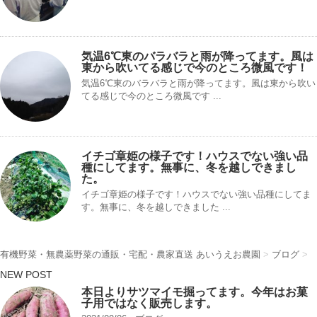
気温6℃東のバラバラと雨が降ってます。風は
東から吹いてる感じで今のところ微風です！
気温6℃東のバラバラと雨が降ってます。風は東から吹い
てる感じで今のところ微風です ...
イチゴ章姫の様子です！ハウスでない強い品
種にしてます。無事に、冬を越しできまし
た。
イチゴ章姫の様子です！ハウスでない強い品種にしてま
す。無事に、冬を越しできました ...
有機野菜・無農薬野菜の通販・宅配・農家直送 あいうえお農園
>
ブログ
>
NEW POST
本日よりサツマイモ掘ってます。今年はお菓
子用ではなく販売します。