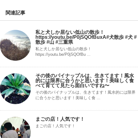
関連記事
私と犬しか居ない低山の散歩！
https://youtu.be/P0jSQOfBuxA#犬散歩 #犬 #
散歩 #山 #三重県
私と犬しか居ない低山の散歩！
https://youtu.be/P0jSQOfBu ...
その後のパイナップルは、生きてます！風水
的には限界に合うかと思います！美味しく食
べて育てて見たら面白いですね〜
その後のパイナップルは、生きてます！風水的には限界
に合うかと思います！美味しく食 ...
まごの店！人気です！
まごの店！人気です！