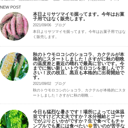
NEW POST
本日よりサツマイモ掘ってます。今年はお菓
子用ではなく販売します。
2021/09/06
ブログ
本日よりサツマイモ掘ってます。今年はお菓子用ではな
く販売します。
秋のトウモロコシのショコラ、カクテルが本
格的にスタートしました！さすがに秋の朝晩
の温度差と最近の晴れで最高に甘いです。今
までに無い新しいトウモロコシを楽しんで下
さい！次の枝豆、黒豆も本格的に出荷開始で
す。
2021/09/02
ブログ
秋のトウモロコシのショコラ、カクテルが本格的にスタ
ートしました！さすがに秋の朝晩 ...
今日も猛烈な暑さです！場所によっては体温
並ですけど大丈夫ですか？水分補給とゴーヤ
でがぶりといかがですか？生で食べてもチャ
ンプルでも夏には食べたい
苦いのが苦手な