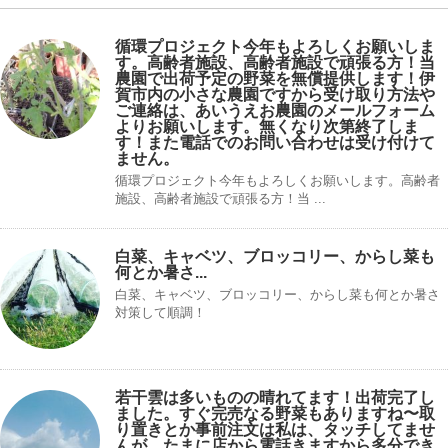
循環プロジェクト今年もよろしくお願いしま
す。高齢者施設、高齢者施設で頑張る方！当
農園で出荷予定の野菜を無償提供します！伊
賀市内の小さな農園ですから受け取り方法や
ご連絡は、あいうえお農園のメールフォーム
よりお願いします。無くなり次第終了しま
す！また電話でのお問い合わせは受け付けて
ません。
循環プロジェクト今年もよろしくお願いします。高齢者
施設、高齢者施設で頑張る方！当 ...
白菜、キャベツ、ブロッコリー、からし菜も
何とか暑さ...
白菜、キャベツ、ブロッコリー、からし菜も何とか暑さ
対策して順調！
若干雲は多いものの晴れてます！出荷完了し
ました。すぐ完売なる野菜もありますね〜取
り置きとか事前注文は私は、タッチしてませ
んが、たまに店から電話きますから多分でき