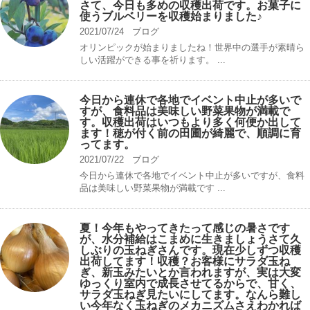
さて、今日も多めの収穫出荷です。お菓子に
使うブルベリーを収穫始まりました♪
2021/07/24
ブログ
オリンピックが始まりましたね！世界中の選手が素晴ら
しい活躍ができる事を祈ります。 ...
今日から連休で各地でイベント中止が多いで
すが、食料品は美味しい野菜果物が満載で
す。収穫出荷はいつもより多く何便か出して
ます！穂が付く前の田圃が綺麗で、順調に育
ってます。
2021/07/22
ブログ
今日から連休で各地でイベント中止が多いですが、食料
品は美味しい野菜果物が満載です ...
夏！今年もやってきたって感じの暑さです
が、水分補給はこまめに生きましょうさて久
しぶりの玉ねぎさんです。現在少しずつ収穫
出荷してます！収穫？お客様にサラダ玉ね
ぎ、新玉みたいとか言われますが、実は大変
ゆっくり室内で成長させてるからで、甘く、
サラダ玉ねぎ見たいにしてます。なんら難し
い今年なく玉ねぎのメカニズムさえわかれば