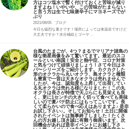
方はコツ塩水で暫く付けておくと苦味が減り
ますよね！いやいや、この苦味がたまらない
と言う方は生で七味唐辛子にマヨネーズでが
ぶり
2021/08/05
ブログ
今日も猛烈な暑さです！場所によっては体温並ですけど
大丈夫ですか？水分補給とゴーヤ ...
台風のたまごが、4つ？まるでマリアナ諸島の
様な衛星画像をみて驚いてます。最近のスコ
ールといい南国！安全と熱中症、コロナ対策
と気をつけて頑張りましょう！さて今日はネ
バ〜シリーズをご紹介します。カクカクした
形のオクラから丸いオクラ、島オクラと種類
も豊富で一昔は大きなオクラは売れませんで
したが、今は、認知度も上昇して出荷してい
る丸オクラは売れる様になりました！この丸
オクラは長さが特徴で天ぷらにも見栄えも良
く、更に1センチの大きく切って食べても美味
しいので夏バテ防止にはもってこいです。長
くて柔らかいので食べ応えはありますよ♪ 是非
お試し下さい♪。そしてお知らせ！土日に開催
されたイベントは無事終了しました！たくさ
んの方お越し頂き誠に有難う御座います、次
回機会があれば是非イベントにお越し下さ