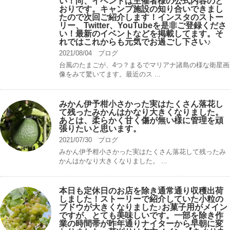
い！尚、イベントは主催者様の公式内容のと
おりです。キャンプ️施設の知り合いできまし
たので次回ご紹介します！インスタのストー
リー、Twitter、YouTubeを是非ご登録くださ
い！最新のイベントなどを掲載してます。そ
れではこれからも元気でお過ごし下さい♪
2021/08/04
ブログ
台風のたまごが、4つ？まるでマリアナ諸島の様な衛星画
像をみて驚いてます。最近のス ...
みかん伊予柑小さかった実はたくさん落花し
て残ったみかんはかなり大きくなりました。
あとは、柔らかく甘く傷が無い様に管理を頑
張りたいと思います。
2021/07/30
ブログ
みかん伊予柑小さかった実はたくさん落花して残ったみ
かんはかなり大きくなりました。 ...
本日も定休日のお店を除き通常通り収穫出荷
しました！ストーリーで紹介していた小粒の
ブドウが大きくなりました♪お菓子用がメイン
ですが、とても美味しいです。一部を除き作
業の時間帯が昨年通りナイターから早朝に変