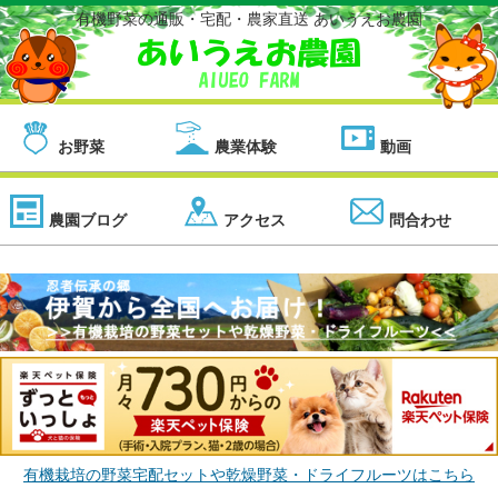
有機野菜の通販・宅配・農家直送 あいうえお農園
お野菜
農業体験
動画
農園ブログ
アクセス
問合わせ
有機栽培の野菜宅配セットや乾燥野菜・ドライフルーツはこちら