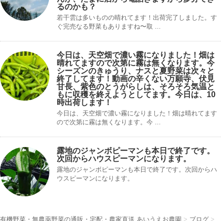
るのかも？
若干雲は多いものの晴れてます！出荷完了しました。す
ぐ完売なる野菜もありますね〜取 ...
今日は、天空畑で濃い霧になりました！畑は
晴れてますので次第に霧は無くなります。今
シーズンのきゅうり、ナスと夏野菜は次々と
終了してます！動画の辛くない万願寺、伏見
甘長、紫色のとうがらしは、そろそろ気温と
もに収穫を終えようとしてます。今日は、10
時出荷します！
今日は、天空畑で濃い霧になりました！畑は晴れてます
ので次第に霧は無くなります。今 ...
露地のジャンボピーマンも本日で終了です。
次回からハウスピーマンになります。
露地のジャンボピーマンも本日で終了です。次回からハ
ウスピーマンになります。
有機野菜・無農薬野菜の通販・宅配・農家直送 あいうえお農園
>
ブログ
>