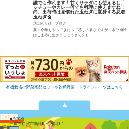
誰でも作れます！甘くサラダにも使えるし、
シチューやカレー何でも料理に使えますね！
尚、出荷時は見慣れた玉ねぎに変身する忍者
玉ねぎ
2021/07/21
ブログ
夏！今年もやってきたって感じの暑さですが、水分補給
はこまめに生きましょうさて久し ...
有機栽培の野菜宅配セットや乾燥野菜・ドライフルーツはこちら
■所在地
三重県伊賀市柘植町七水口1-1