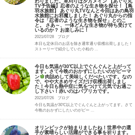
わりました。草刈りは夕方メイン 【あぐり丸
TV予告編】忍者のような生き物を探せ！【鳥
羽水族館】 あぐり丸TVなんと今回はあの鳥羽
水族館にお邪魔しました！ あぐり丸からの指
令は「忍者のような生き物を探せ」とのこ
と。 さあ～、一体どんな生き物が待ち受けて
いるのか？ お楽しみに！
2021/07/28
ブログ
本日も定休日のお店を除き通常通り収穫出荷しました！
ストーリーで紹介していた小粒の ...
今日も気温が30℃以上でぐんぐんと上がって
ます。さて今晩のおかずにしたいのがピーマ
ン
肉詰めして美味しくだべたいです。なの
で、やや大きめサイズだけ収穫出荷しまし
た！今日も熱中症に気をつけて元気でお過ご
し下さい！赤いのはパプリカです。
2021/07/26
ブログ
今日も気温が30℃以上でぐんぐんと上がってます。さて
今晩のおかずにしたいのがピー ...
オリンピックが始まりましたね！世界中の選
手が素晴らしい活躍ができる事を祈ります。