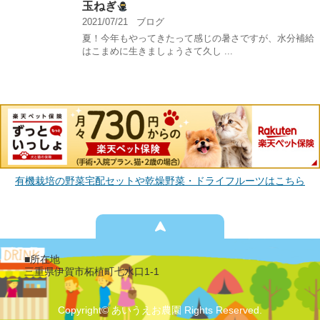
玉ねぎ
2021/07/21
ブログ
夏！今年もやってきたって感じの暑さですが、水分補給
はこまめに生きましょうさて久し ...
有機栽培の野菜宅配セットや乾燥野菜・ドライフルーツはこちら
■所在地
三重県伊賀市柘植町七水口1-1
Copyright© あいうえお農園 Rights Reserved.