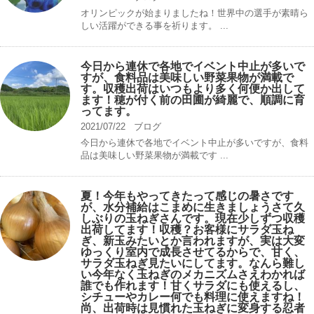
オリンピックが始まりましたね！世界中の選手が素晴ら
しい活躍ができる事を祈ります。 ...
今日から連休で各地でイベント中止が多いで
すが、食料品は美味しい野菜果物が満載で
す。収穫出荷はいつもより多く何便か出して
ます！穂が付く前の田圃が綺麗で、順調に育
ってます。
2021/07/22
ブログ
今日から連休で各地でイベント中止が多いですが、食料
品は美味しい野菜果物が満載です ...
夏！今年もやってきたって感じの暑さです
が、水分補給はこまめに生きましょうさて久
しぶりの玉ねぎさんです。現在少しずつ収穫
出荷してます！収穫？お客様にサラダ玉ね
ぎ、新玉みたいとか言われますが、実は大変
ゆっくり室内で成長させてるからで、甘く、
サラダ玉ねぎ見たいにしてます。なんら難し
い今年なく玉ねぎのメカニズムさえわかれば
誰でも作れます！甘くサラダにも使えるし、
シチューやカレー何でも料理に使えますね！
尚、出荷時は見慣れた玉ねぎに変身する忍者