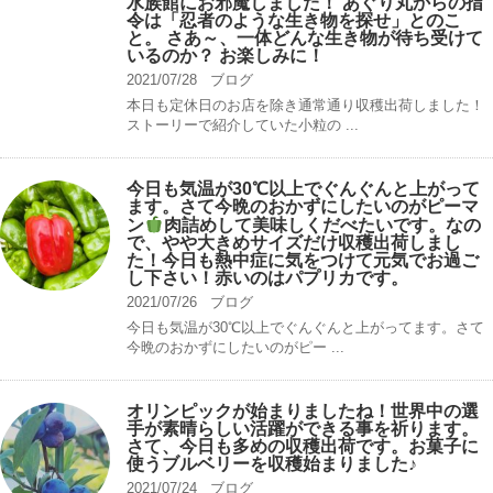
水族館にお邪魔しました！ あぐり丸からの指
令は「忍者のような生き物を探せ」とのこ
と。 さあ～、一体どんな生き物が待ち受けて
いるのか？ お楽しみに！
2021/07/28
ブログ
本日も定休日のお店を除き通常通り収穫出荷しました！
ストーリーで紹介していた小粒の ...
今日も気温が30℃以上でぐんぐんと上がって
ます。さて今晩のおかずにしたいのがピーマ
ン
肉詰めして美味しくだべたいです。なの
で、やや大きめサイズだけ収穫出荷しまし
た！今日も熱中症に気をつけて元気でお過ご
し下さい！赤いのはパプリカです。
2021/07/26
ブログ
今日も気温が30℃以上でぐんぐんと上がってます。さて
今晩のおかずにしたいのがピー ...
オリンピックが始まりましたね！世界中の選
手が素晴らしい活躍ができる事を祈ります。
さて、今日も多めの収穫出荷です。お菓子に
使うブルベリーを収穫始まりました♪
2021/07/24
ブログ