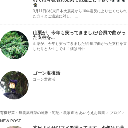
3月11日(木)東日本大震災から10年震災により亡くなられ
た方々とご遺族に対し、 ...
山栗が、今年も実ってきました!台風で曲がっ
た支柱を...
山栗が、今年も実ってきました!台風で曲がった支柱を直
したりと大忙しです！畑は日中 ...
ゴーン君復活
ゴーン君復活
有機野菜・無農薬野菜の通販・宅配・農家直送 あいうえお農園
>
ブログ
>
NEW POST
本日よりサツマイモ掘ってます。今年はお菓