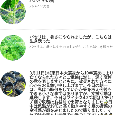
パパイヤの蕾
パパイヤの蕾
パセリは、暑さにやられましたが、こちらは
生き残った
パセリは、暑さにやられましたが、こちらは生き残った
3月11日(木)東日本大震災から10年震災により
亡くなられた方々とご遺族に対し、深く哀悼
の意を表しますとともに、被災された方々に
心からお見舞い申し上げます。今日の朝一
は、私は当時何をしていたか等を考え今後も
できる小さな事ではありますが、支援活動は
継続します。今日はマイナス4.2℃朝はガチガ
チ畑で収穫はお昼前で出荷となりました
日
中は気温が19℃と高く動きやすく夏の野菜の
空芯菜が顔をみせましたので撮りました。そ
れでは今夜もお元気でお過ごし下さい