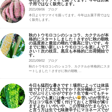
子用ではなく販売します。
2021/09/06
ブログ
本日よりサツマイモ掘ってます。今年はお菓子用ではな
く販売します。
秋のトウモロコシのショコラ、カクテルが本
格的にスタートしました！さすがに秋の朝晩
の温度差と最近の晴れで最高に甘いです。今
までに無い新しいトウモロコシを楽しんで下
さい！次の枝豆、黒豆も本格的に出荷開始で
す。
2021/09/02
ブログ
秋のトウモロコシのショコラ、カクテルが本格的にスタ
ートしました！さすがに秋の朝晩 ...
今日も猛烈な暑さです！場所によっては体温
並ですけど大丈夫ですか？水分補給とゴーヤ
でがぶりといかがですか？生で食べてもチャ
ンプルでも夏には食べたい
苦いのが苦手な
方はコツ塩水で暫く付けておくと苦味が減り
ますよね！いやいや、この苦味がたまらない
と言う方は生で七味唐辛子にマヨネーズでが