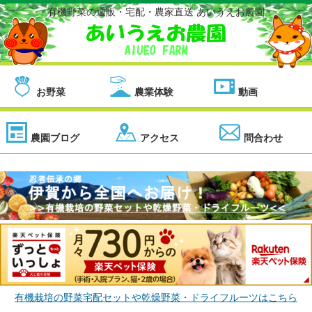
有機野菜の通販・宅配・農家直送 あいうえお農園
お野菜
農業体験
動画
農園ブログ
アクセス
問合わせ
有機栽培の野菜宅配セットや乾燥野菜・ドライフルーツはこちら