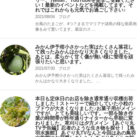
リー、Twitter、YouTubeを是非ご登録くださ
い！最新のイベントなどを掲載してます。そ
れではこれからも元気でお過ごし下さい♪
2021/08/04
ブログ
台風のたまごが、4つ？まるでマリアナ諸島の様な衛星画
像をみて驚いてます。最近のス ...
みかん伊予柑小さかった実はたくさん落花し
て残ったみかんはかなり大きくなりました。
あとは、柔らかく甘く傷が無い様に管理を頑
張りたいと思います。
2021/07/30
ブログ
みかん伊予柑小さかった実はたくさん落花して残ったみ
かんはかなり大きくなりました。 ...
本日も定休日のお店を除き通常通り収穫出荷
しました！ストーリーで紹介していた小粒の
ブドウが大きくなりました♪お菓子用がメイン
ですが、とても美味しいです。一部を除き作
業の時間帯が昨年通りナイターから早朝に変
わりました。草刈りは夕方メイン 【あぐり丸
TV予告編】忍者のような生き物を探せ！【鳥
羽水族館】 あぐり丸TVなんと今回はあの鳥羽