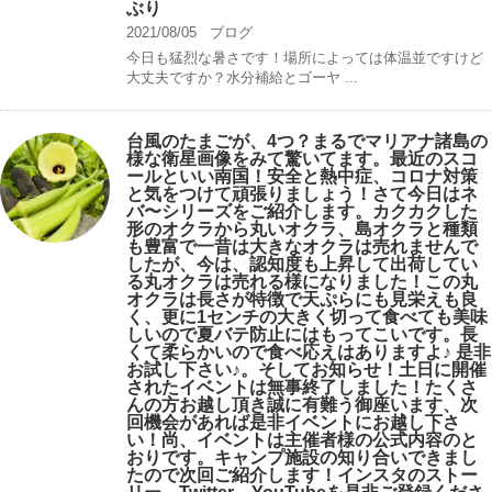
ぶり
2021/08/05
ブログ
今日も猛烈な暑さです！場所によっては体温並ですけど
大丈夫ですか？水分補給とゴーヤ ...
台風のたまごが、4つ？まるでマリアナ諸島の
様な衛星画像をみて驚いてます。最近のスコ
ールといい南国！安全と熱中症、コロナ対策
と気をつけて頑張りましょう！さて今日はネ
バ〜シリーズをご紹介します。カクカクした
形のオクラから丸いオクラ、島オクラと種類
も豊富で一昔は大きなオクラは売れませんで
したが、今は、認知度も上昇して出荷してい
る丸オクラは売れる様になりました！この丸
オクラは長さが特徴で天ぷらにも見栄えも良
く、更に1センチの大きく切って食べても美味
しいので夏バテ防止にはもってこいです。長
くて柔らかいので食べ応えはありますよ♪ 是非
お試し下さい♪。そしてお知らせ！土日に開催
されたイベントは無事終了しました！たくさ
んの方お越し頂き誠に有難う御座います、次
回機会があれば是非イベントにお越し下さ
い！尚、イベントは主催者様の公式内容のと
おりです。キャンプ️施設の知り合いできまし
たので次回ご紹介します！インスタのストー