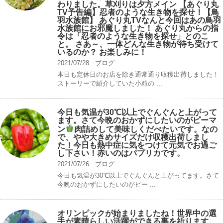
わりました。草刈りは夕方メイン 【あぐり丸
TV予告編】忍者のような生き物を探せ！【鳥
羽水族館】 あぐり丸TVなんと今回はあの鳥羽
水族館にお邪魔しました！ あぐり丸からの指
令は「忍者のような生き物を探せ」とのこ
と。 さあ～、一体どんな生き物が待ち受けて
いるのか？ お楽しみに！
2021/07/28
ブログ
本日も定休日のお店を除き通常通り収穫出荷しました！
ストーリーで紹介していた小粒の ...
今日も気温が30℃以上でぐんぐんと上がって
ます。さて今晩のおかずにしたいのがピーマ
ン
肉詰めして美味しくだべたいです。なの
で、やや大きめサイズだけ収穫出荷しまし
た！今日も熱中症に気をつけて元気でお過ご
し下さい！赤いのはパプリカです。
2021/07/26
ブログ
今日も気温が30℃以上でぐんぐんと上がってます。さて
今晩のおかずにしたいのがピー ...
オリンピックが始まりましたね！世界中の選
手が素晴らしい活躍ができる事を祈ります。