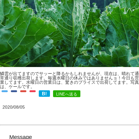
鱗雲が出てますのでサッーと降るかもしれませんが、現在は、晴れて通
常通り収穫出荷します。毎週水曜日の休みではありませんョ！今日も営
業してます。水曜日の営業日は、驚きのプライスで出荷してます。写真
は、ケールです。
B!
LINEへ送る
2020/08/05
Message