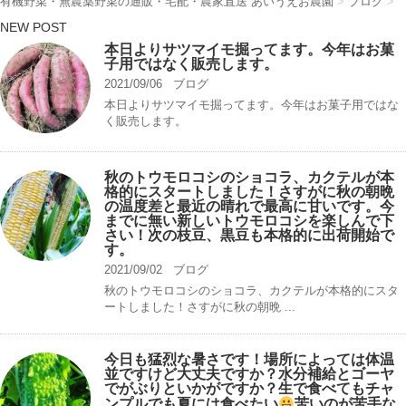
有機野菜・無農薬野菜の通販・宅配・農家直送 あいうえお農園
>
ブログ
>
NEW POST
本日よりサツマイモ掘ってます。今年はお菓
子用ではなく販売します。
2021/09/06
ブログ
本日よりサツマイモ掘ってます。今年はお菓子用ではな
く販売します。
秋のトウモロコシのショコラ、カクテルが本
格的にスタートしました！さすがに秋の朝晩
の温度差と最近の晴れで最高に甘いです。今
までに無い新しいトウモロコシを楽しんで下
さい！次の枝豆、黒豆も本格的に出荷開始で
す。
2021/09/02
ブログ
秋のトウモロコシのショコラ、カクテルが本格的にスタ
ートしました！さすがに秋の朝晩 ...
今日も猛烈な暑さです！場所によっては体温
並ですけど大丈夫ですか？水分補給とゴーヤ
でがぶりといかがですか？生で食べてもチャ
ンプルでも夏には食べたい
苦いのが苦手な