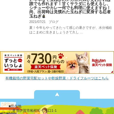
誰でも作れます！甘くサラダにも使えるし、
シチューやカレー何でも料理に使えますね！
尚、出荷時は見慣れた玉ねぎに変身する忍者
玉ねぎ
2021/07/21
ブログ
夏！今年もやってきたって感じの暑さですが、水分補給
はこまめに生きましょうさて久し ...
有機栽培の野菜宅配セットや乾燥野菜・ドライフルーツはこちら
■所在地
三重県伊賀市柘植町七水口1-1