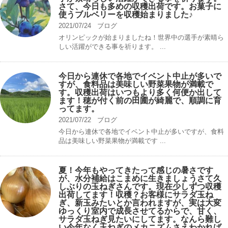
さて、今日も多めの収穫出荷です。お菓子に
使うブルベリーを収穫始まりました♪
2021/07/24
ブログ
オリンピックが始まりましたね！世界中の選手が素晴ら
しい活躍ができる事を祈ります。 ...
今日から連休で各地でイベント中止が多いで
すが、食料品は美味しい野菜果物が満載で
す。収穫出荷はいつもより多く何便か出して
ます！穂が付く前の田圃が綺麗で、順調に育
ってます。
2021/07/22
ブログ
今日から連休で各地でイベント中止が多いですが、食料
品は美味しい野菜果物が満載です ...
夏！今年もやってきたって感じの暑さです
が、水分補給はこまめに生きましょうさて久
しぶりの玉ねぎさんです。現在少しずつ収穫
出荷してます！収穫？お客様にサラダ玉ね
ぎ、新玉みたいとか言われますが、実は大変
ゆっくり室内で成長させてるからで、甘く、
サラダ玉ねぎ見たいにしてます。なんら難し
い今年なく玉ねぎのメカニズムさえわかれば