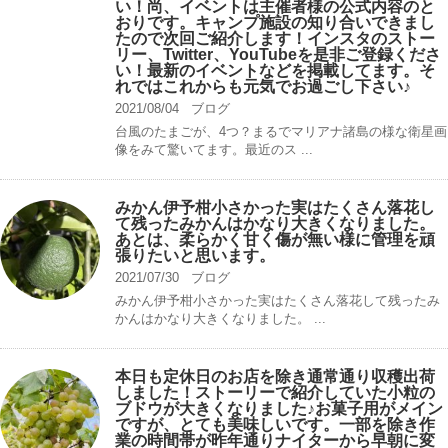
い！尚、イベントは主催者様の公式内容のと
おりです。キャンプ️施設の知り合いできまし
たので次回ご紹介します！インスタのストー
リー、Twitter、YouTubeを是非ご登録くださ
い！最新のイベントなどを掲載してます。そ
れではこれからも元気でお過ごし下さい♪
2021/08/04
ブログ
台風のたまごが、4つ？まるでマリアナ諸島の様な衛星画
像をみて驚いてます。最近のス ...
みかん伊予柑小さかった実はたくさん落花し
て残ったみかんはかなり大きくなりました。
あとは、柔らかく甘く傷が無い様に管理を頑
張りたいと思います。
2021/07/30
ブログ
みかん伊予柑小さかった実はたくさん落花して残ったみ
かんはかなり大きくなりました。 ...
本日も定休日のお店を除き通常通り収穫出荷
しました！ストーリーで紹介していた小粒の
ブドウが大きくなりました♪お菓子用がメイン
ですが、とても美味しいです。一部を除き作
業の時間帯が昨年通りナイターから早朝に変