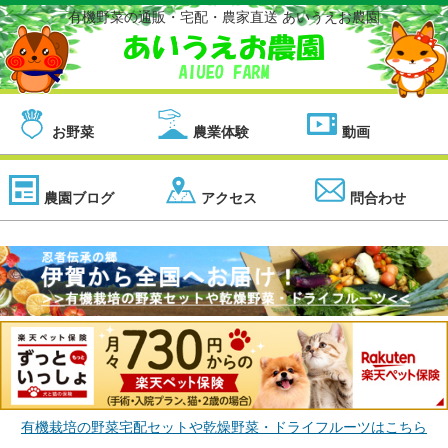
有機野菜の通販・宅配・農家直送 あいうえお農園
お野菜
農業体験
動画
農園ブログ
アクセス
問合わせ
有機栽培の野菜宅配セットや乾燥野菜・ドライフルーツはこちら