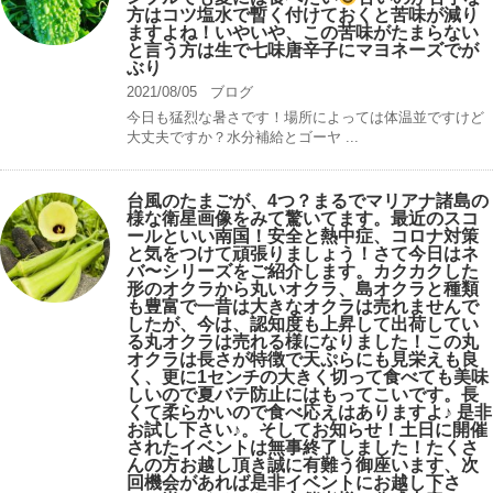
方はコツ塩水で暫く付けておくと苦味が減り
ますよね！いやいや、この苦味がたまらない
と言う方は生で七味唐辛子にマヨネーズでが
ぶり
2021/08/05
ブログ
今日も猛烈な暑さです！場所によっては体温並ですけど
大丈夫ですか？水分補給とゴーヤ ...
台風のたまごが、4つ？まるでマリアナ諸島の
様な衛星画像をみて驚いてます。最近のスコ
ールといい南国！安全と熱中症、コロナ対策
と気をつけて頑張りましょう！さて今日はネ
バ〜シリーズをご紹介します。カクカクした
形のオクラから丸いオクラ、島オクラと種類
も豊富で一昔は大きなオクラは売れませんで
したが、今は、認知度も上昇して出荷してい
る丸オクラは売れる様になりました！この丸
オクラは長さが特徴で天ぷらにも見栄えも良
く、更に1センチの大きく切って食べても美味
しいので夏バテ防止にはもってこいです。長
くて柔らかいので食べ応えはありますよ♪ 是非
お試し下さい♪。そしてお知らせ！土日に開催
されたイベントは無事終了しました！たくさ
んの方お越し頂き誠に有難う御座います、次
回機会があれば是非イベントにお越し下さ