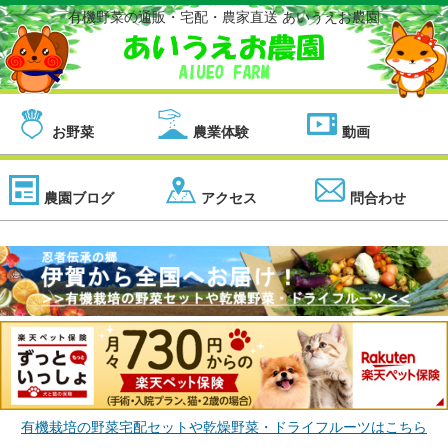
有機野菜の通販・宅配・農家直送 あいうえお農園
お野菜
農業体験
動画
農園ブログ
アクセス
問合わせ
有機栽培の野菜宅配セットや乾燥野菜・ドライフルーツはこちら