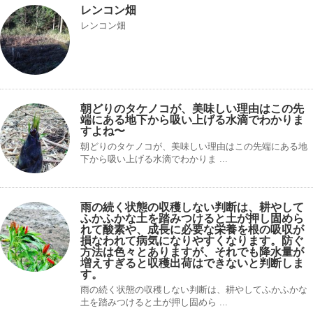
レンコン畑
レンコン畑
朝どりのタケノコが、美味しい理由はこの先
端にある地下から吸い上げる水滴でわかりま
すよね〜
朝どりのタケノコが、美味しい理由はこの先端にある地
下から吸い上げる水滴でわかりま ...
雨の続く状態の収穫しない判断は、耕やして
ふかふかな土を踏みつけると土が押し固めら
れて酸素や、成長に必要な栄養を根の吸収が
損なわれて病気になりやすくなります。防ぐ
方法は色々とありますが、それでも降水量が
増えすぎると収穫出荷はできないと判断しま
す。
雨の続く状態の収穫しない判断は、耕やしてふかふかな
土を踏みつけると土が押し固めら ...