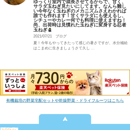
ゆっくり室内で成長させてるからで、甘く、
サラダ玉ねぎ見たいにしてます。なんら難し
い今年なく玉ねぎのメカニズムさえわかれば
誰でも作れます！甘くサラダにも使えるし、
シチューやカレー何でも料理に使えますね！
尚、出荷時は見慣れた玉ねぎに変身する忍者
玉ねぎ
2021/07/21
ブログ
夏！今年もやってきたって感じの暑さですが、水分補給
はこまめに生きましょうさて久し ...
有機栽培の野菜宅配セットや乾燥野菜・ドライフルーツはこちら