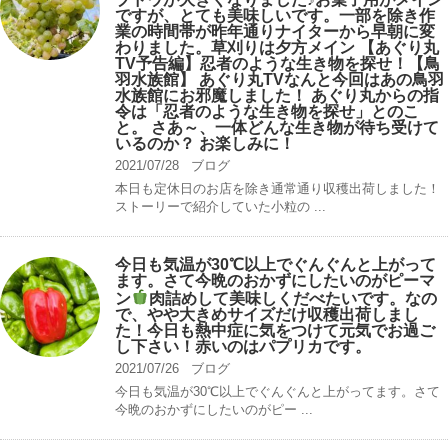
ですが、とても美味しいです。一部を除き作
業の時間帯が昨年通りナイターから早朝に変
わりました。草刈りは夕方メイン 【あぐり丸
TV予告編】忍者のような生き物を探せ！【鳥
羽水族館】 あぐり丸TVなんと今回はあの鳥羽
水族館にお邪魔しました！ あぐり丸からの指
令は「忍者のような生き物を探せ」とのこ
と。 さあ～、一体どんな生き物が待ち受けて
いるのか？ お楽しみに！
2021/07/28
ブログ
本日も定休日のお店を除き通常通り収穫出荷しました！
ストーリーで紹介していた小粒の ...
今日も気温が30℃以上でぐんぐんと上がって
ます。さて今晩のおかずにしたいのがピーマ
ン
肉詰めして美味しくだべたいです。なの
で、やや大きめサイズだけ収穫出荷しまし
た！今日も熱中症に気をつけて元気でお過ご
し下さい！赤いのはパプリカです。
2021/07/26
ブログ
今日も気温が30℃以上でぐんぐんと上がってます。さて
今晩のおかずにしたいのがピー ...