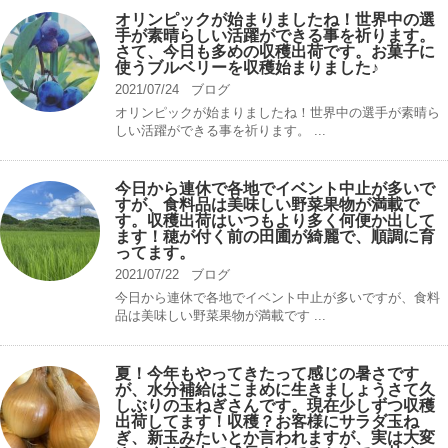
オリンピックが始まりましたね！世界中の選
手が素晴らしい活躍ができる事を祈ります。
さて、今日も多めの収穫出荷です。お菓子に
使うブルベリーを収穫始まりました♪
2021/07/24
ブログ
オリンピックが始まりましたね！世界中の選手が素晴ら
しい活躍ができる事を祈ります。 ...
今日から連休で各地でイベント中止が多いで
すが、食料品は美味しい野菜果物が満載で
す。収穫出荷はいつもより多く何便か出して
ます！穂が付く前の田圃が綺麗で、順調に育
ってます。
2021/07/22
ブログ
今日から連休で各地でイベント中止が多いですが、食料
品は美味しい野菜果物が満載です ...
夏！今年もやってきたって感じの暑さです
が、水分補給はこまめに生きましょうさて久
しぶりの玉ねぎさんです。現在少しずつ収穫
出荷してます！収穫？お客様にサラダ玉ね
ぎ、新玉みたいとか言われますが、実は大変