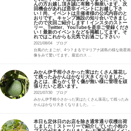
んの方お越し頂き誠に有難う御座います、次
回機会があれば是非イベントにお越し下さ
い！尚、イベントは主催者様の公式内容のと
おりです。キャンプ️施設の知り合いできまし
たので次回ご紹介します！インスタのストー
リー、Twitter、YouTubeを是非ご登録くださ
い！最新のイベントなどを掲載してます。そ
れではこれからも元気でお過ごし下さい♪
2021/08/04
ブログ
台風のたまごが、4つ？まるでマリアナ諸島の様な衛星画
像をみて驚いてます。最近のス ...
みかん伊予柑小さかった実はたくさん落花し
て残ったみかんはかなり大きくなりました。
あとは、柔らかく甘く傷が無い様に管理を頑
張りたいと思います。
2021/07/30
ブログ
みかん伊予柑小さかった実はたくさん落花して残ったみ
かんはかなり大きくなりました。 ...
本日も定休日のお店を除き通常通り収穫出荷
しました！ストーリーで紹介していた小粒の
ブドウが大きくなりました♪お菓子用がメイン