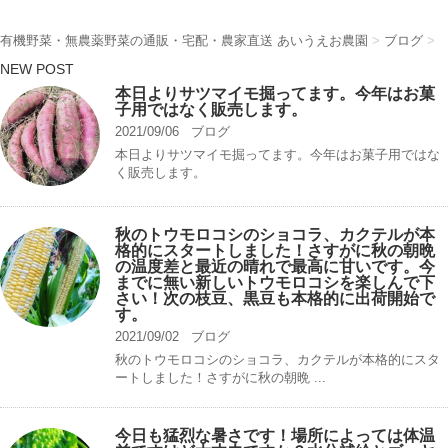
有機野菜・無農薬野菜の通販・宅配・農家直送 あいうえお農園
>
ブログ
>
NEW POST
本日よりサツマイモ掘ってます。今年はお菓
子用ではなく販売します。
2021/09/06
ブログ
本日よりサツマイモ掘ってます。今年はお菓子用ではな
く販売します。
秋のトウモロコシのショコラ、カクテルが本
格的にスタートしました！さすがに秋の朝晩
の温度差と最近の晴れで最高に甘いです。今
までに無い新しいトウモロコシを楽しんで下
さい！次の枝豆、黒豆も本格的に出荷開始で
す。
2021/09/02
ブログ
秋のトウモロコシのショコラ、カクテルが本格的にスタ
ートしました！さすがに秋の朝晩 ...
今日も猛烈な暑さです！場所によっては体温