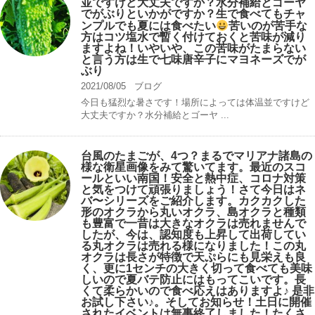
並ですけど大丈夫ですか？水分補給とゴーヤ
でがぶりといかがですか？生で食べてもチャ
ンプルでも夏には食べたい
苦いのが苦手な
方はコツ塩水で暫く付けておくと苦味が減り
ますよね！いやいや、この苦味がたまらない
と言う方は生で七味唐辛子にマヨネーズでが
ぶり
2021/08/05
ブログ
今日も猛烈な暑さです！場所によっては体温並ですけど
大丈夫ですか？水分補給とゴーヤ ...
台風のたまごが、4つ？まるでマリアナ諸島の
様な衛星画像をみて驚いてます。最近のスコ
ールといい南国！安全と熱中症、コロナ対策
と気をつけて頑張りましょう！さて今日はネ
バ〜シリーズをご紹介します。カクカクした
形のオクラから丸いオクラ、島オクラと種類
も豊富で一昔は大きなオクラは売れませんで
したが、今は、認知度も上昇して出荷してい
る丸オクラは売れる様になりました！この丸
オクラは長さが特徴で天ぷらにも見栄えも良
く、更に1センチの大きく切って食べても美味
しいので夏バテ防止にはもってこいです。長
くて柔らかいので食べ応えはありますよ♪ 是非
お試し下さい♪。そしてお知らせ！土日に開催
されたイベントは無事終了しました！たくさ