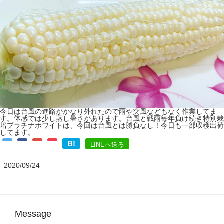
今日は台風の進路がかなり外れたので雨や突風などもなく作業してま
す。体感では少し蒸し暑さがあります。台風と戦雨毎年負け続き特別栽
培プラチナホワイトは、今回は台風とは勝負なし！今日も一部収穫出荷
してます。
B!
LINEへ送る
2020/09/24
Message