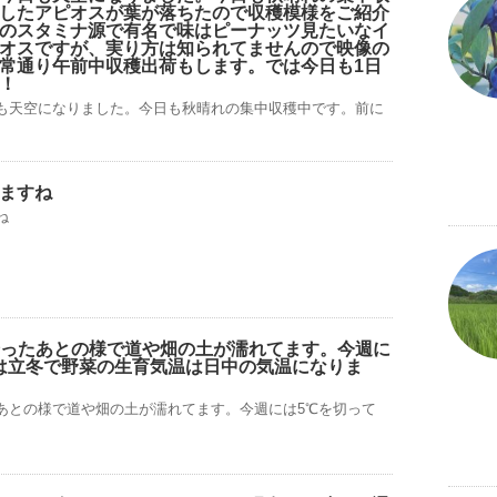
したアピオスが葉が落ちたので収穫模様をご紹介
のスタミナ源で有名で味はピーナッツ見たいなイ
オスですが、実り方は知られてませんので映像の
常通り午前中収穫出荷もします。では今日も1日
！
も天空になりました。今日も秋晴れの集中収穫中です。前に
ますね
ね
降ったあとの様で道や畑の土が濡れてます。今週に
は立冬で野菜の生育気温は日中の気温になりま
たあとの様で道や畑の土が濡れてます。今週には5℃を切って