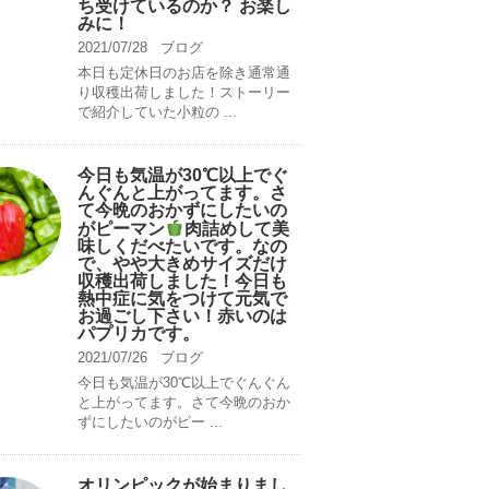
ち受けているのか？ お楽し
みに！
2021/07/28
ブログ
本日も定休日のお店を除き通常通
り収穫出荷しました！ストーリー
で紹介していた小粒の ...
今日も気温が30℃以上でぐ
んぐんと上がってます。さ
て今晩のおかずにしたいの
がピーマン
肉詰めして美
味しくだべたいです。なの
で、やや大きめサイズだけ
収穫出荷しました！今日も
熱中症に気をつけて元気で
お過ごし下さい！赤いのは
パプリカです。
2021/07/26
ブログ
今日も気温が30℃以上でぐんぐん
と上がってます。さて今晩のおか
ずにしたいのがピー ...
オリンピックが始まりまし