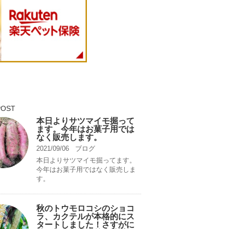
POST
本日よりサツマイモ掘って
ます。今年はお菓子用では
なく販売します。
2021/09/06
ブログ
本日よりサツマイモ掘ってます。
今年はお菓子用ではなく販売しま
す。
秋のトウモロコシのショコ
ラ、カクテルが本格的にス
タートしました！さすがに