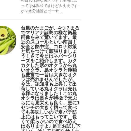
今日も猛烈な暑さです！場所によ
っては体温並ですけど大丈夫です
か？水分補給とゴーヤ ...
台風のたまごが、4つ？まる
でマリアナ諸島の様な衛星
画像をみて驚いてます。最
近のスコールといい南国！
安全と熱中症、コロナ対策
と気をつけて頑張りましょ
う！さて今日はネバ〜シリ
ーズをご紹介します。カク
カクした形のオクラから丸
いオクラ、島オクラと種類
も豊富で一昔は大きなオク
ラは売れませんでしたが、
今は、認知度も上昇して出
荷している丸オクラは売れ
る様になりました！この丸
オクラは長さが特徴で天ぷ
らにも見栄えも良く、更に1
センチの大きく切って食べ
ても美味しいので夏バテ防
止にはもってこいです。長
くて柔らかいので食べ応え
はありますよ♪ 是非お試し下
さい♪。そしてお知らせ！土