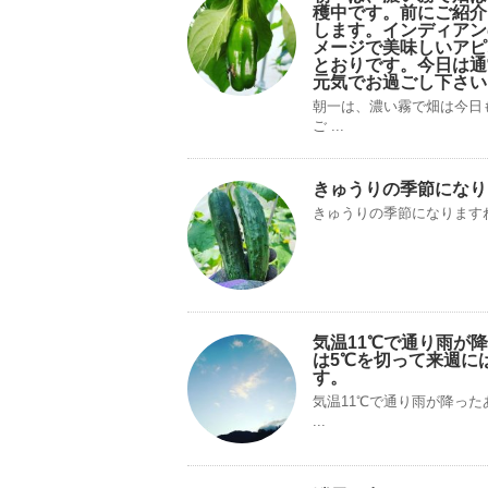
穫中です。前にご紹介
します。インディアン
メージで美味しいアピ
とおりです。今日は通
元気でお過ごし下さい
朝一は、濃い霧で畑は今日
ご ...
きゅうりの季節になり
きゅうりの季節になります
気温11℃で通り雨が
は5℃を切って来週に
す。
気温11℃で通り雨が降っ
...