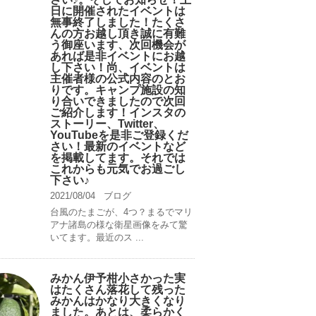
日に開催されたイベントは
無事終了しました！たくさ
んの方お越し頂き誠に有難
う御座います、次回機会が
あれば是非イベントにお越
し下さい！尚、イベントは
主催者様の公式内容のとお
りです。キャンプ️施設の知
り合いできましたので次回
ご紹介します！インスタの
ストーリー、Twitter、
YouTubeを是非ご登録くだ
さい！最新のイベントなど
を掲載してます。それでは
これからも元気でお過ごし
下さい♪
2021/08/04
ブログ
台風のたまごが、4つ？まるでマリ
アナ諸島の様な衛星画像をみて驚
いてます。最近のス ...
みかん伊予柑小さかった実
はたくさん落花して残った
みかんはかなり大きくなり
ました。あとは、柔らかく