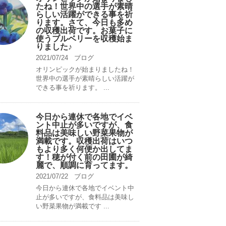
たね！世界中の選手が素晴
らしい活躍ができる事を祈
ります。さて、今日も多め
の収穫出荷です。お菓子に
使うブルベリーを収穫始ま
りました♪
2021/07/24
ブログ
オリンピックが始まりましたね！
世界中の選手が素晴らしい活躍が
できる事を祈ります。 ...
今日から連休で各地でイベ
ント中止が多いですが、食
料品は美味しい野菜果物が
満載です。収穫出荷はいつ
もより多く何便か出してま
す！穂が付く前の田圃が綺
麗で、順調に育ってます。
2021/07/22
ブログ
今日から連休で各地でイベント中
止が多いですが、食料品は美味し
い野菜果物が満載です ...