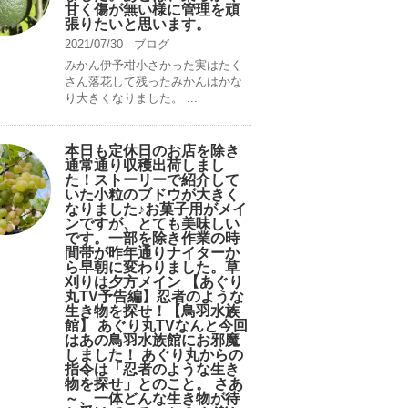
甘く傷が無い様に管理を頑
張りたいと思います。
2021/07/30
ブログ
みかん伊予柑小さかった実はたく
さん落花して残ったみかんはかな
り大きくなりました。 ...
本日も定休日のお店を除き
通常通り収穫出荷しまし
た！ストーリーで紹介して
いた小粒のブドウが大きく
なりました♪お菓子用がメイ
ンですが、とても美味しい
です。一部を除き作業の時
間帯が昨年通りナイターか
ら早朝に変わりました。草
刈りは夕方メイン 【あぐり
丸TV予告編】忍者のような
生き物を探せ！【鳥羽水族
館】 あぐり丸TVなんと今回
はあの鳥羽水族館にお邪魔
しました！ あぐり丸からの
指令は「忍者のような生き
物を探せ」とのこと。 さあ
～、一体どんな生き物が待