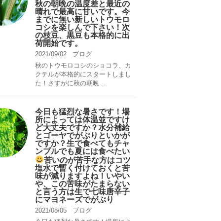
秋の朝晩の温度差と最近の
晴れで最高に甘いです。今
までに無い新しいトウモロ
コシを楽しんで下さい！次
の枝豆、黒豆も本格的に出
荷開始です。
2021/09/02
ブログ
秋のトウモロコシのショコラ、カ
クテルが本格的にスタートしまし
た！さすがに秋の朝晩 ...
今日も猛烈な暑さです！場
所によっては体温並ですけ
ど大丈夫ですか？水分補給
とゴーヤでがぶりといかが
ですか？生で食べてもチャ
ンプルでも夏には食べたい
苦いのが苦手な方はコツ
塩水で暫く付けておくと苦
味が減りますよね！いやい
や、この苦味がたまらない
と言う方は生で七味唐辛子
にマヨネーズでがぶり
2021/08/05
ブログ