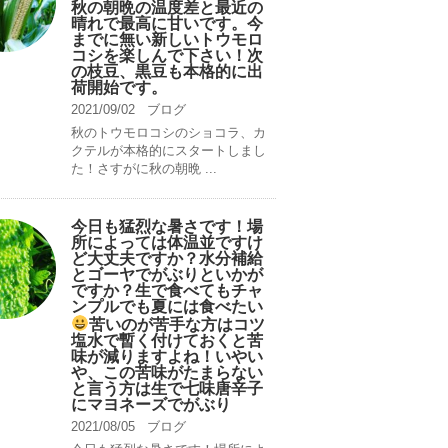
秋の朝晩の温度差と最近の
晴れで最高に甘いです。今
までに無い新しいトウモロ
コシを楽しんで下さい！次
の枝豆、黒豆も本格的に出
荷開始です。
2021/09/02
ブログ
秋のトウモロコシのショコラ、カ
クテルが本格的にスタートしまし
た！さすがに秋の朝晩 ...
今日も猛烈な暑さです！場
所によっては体温並ですけ
ど大丈夫ですか？水分補給
とゴーヤでがぶりといかが
ですか？生で食べてもチャ
ンプルでも夏には食べたい
苦いのが苦手な方はコツ
塩水で暫く付けておくと苦
味が減りますよね！いやい
や、この苦味がたまらない
と言う方は生で七味唐辛子
にマヨネーズでがぶり
2021/08/05
ブログ