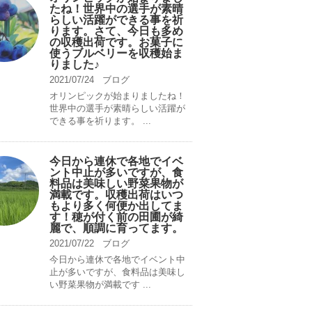
たね！世界中の選手が素晴
らしい活躍ができる事を祈
ります。さて、今日も多め
の収穫出荷です。お菓子に
使うブルベリーを収穫始ま
りました♪
2021/07/24
ブログ
オリンピックが始まりましたね！
世界中の選手が素晴らしい活躍が
できる事を祈ります。 ...
今日から連休で各地でイベ
ント中止が多いですが、食
料品は美味しい野菜果物が
満載です。収穫出荷はいつ
もより多く何便か出してま
す！穂が付く前の田圃が綺
麗で、順調に育ってます。
2021/07/22
ブログ
今日から連休で各地でイベント中
止が多いですが、食料品は美味し
い野菜果物が満載です ...