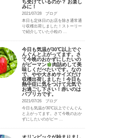
ち受けているのか？ お楽し
みに！
2021/07/28
ブログ
本日も定休日のお店を除き通常通
り収穫出荷しました！ストーリー
で紹介していた小粒の ...
今日も気温が30℃以上でぐ
んぐんと上がってます。さ
て今晩のおかずにしたいの
がピーマン
肉詰めして美
味しくだべたいです。なの
で、やや大きめサイズだけ
収穫出荷しました！今日も
熱中症に気をつけて元気で
お過ごし下さい！赤いのは
パプリカです。
2021/07/26
ブログ
今日も気温が30℃以上でぐんぐん
と上がってます。さて今晩のおか
ずにしたいのがピー ...
オリンピックが始まりまし