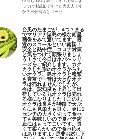
今日も猛烈な暑さです！場所によ
っては体温並ですけど大丈夫です
か？水分補給とゴーヤ ...
台風のたまごが、4つ？まる
でマリアナ諸島の様な衛星
画像をみて驚いてます。最
近のスコールといい南国！
安全と熱中症、コロナ対策
と気をつけて頑張りましょ
う！さて今日はネバ〜シリ
ーズをご紹介します。カク
カクした形のオクラから丸
いオクラ、島オクラと種類
も豊富で一昔は大きなオク
ラは売れませんでしたが、
今は、認知度も上昇して出
荷している丸オクラは売れ
る様になりました！この丸
オクラは長さが特徴で天ぷ
らにも見栄えも良く、更に1
センチの大きく切って食べ
ても美味しいので夏バテ防
止にはもってこいです。長
くて柔らかいので食べ応え
はありますよ♪ 是非お試し下
さい♪。そしてお知らせ！土