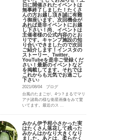
日に開催されたイベントは
無事終了しました！たくさ
んの方お越し頂き誠に有難
う御座います、次回機会が
あれば是非イベントにお越
し下さい！尚、イベントは
主催者様の公式内容のとお
りです。キャンプ️施設の知
り合いできましたので次回
ご紹介します！インスタの
ストーリー、Twitter、
YouTubeを是非ご登録くだ
さい！最新のイベントなど
を掲載してます。それでは
これからも元気でお過ごし
下さい♪
2021/08/04
ブログ
台風のたまごが、4つ？まるでマリ
アナ諸島の様な衛星画像をみて驚
いてます。最近のス ...
みかん伊予柑小さかった実
はたくさん落花して残った
みかんはかなり大きくなり
ました。あとは、柔らかく