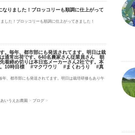
になりました！ブロッコリーも順調に仕上がって
りました！ブロッコリーも順調に仕上がってきました！
す。毎年、都市部にも発送されてます。明日は栽
は通常出荷です。640名農家さん️従業員さん 朝
先着締め切りは本日迄メーカーさん2社です。本
。10時目標 #マクワウリ #まくわうり #真
毎年、都市部にも発送されてます。明日は栽培研修もあり午
 あいうえお農園
>
ブログ
>