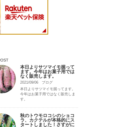
POST
本日よりサツマイモ掘って
ます。今年はお菓子用では
なく販売します。
2021/09/06
ブログ
本日よりサツマイモ掘ってます。
今年はお菓子用ではなく販売しま
す。
秋のトウモロコシのショコ
ラ、カクテルが本格的にス
タートしました！さすがに