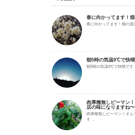
春に向かってます！畑
春に向かってます！畑の源
朝5時の気温9℃で快
朝5時の気温9℃で快晴で
肉厚種無しピーマン！
店の味になりますね〜
肉厚種無しピーマン！オム
す ...