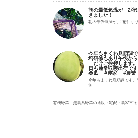
朝の最低気温が、2桁
きました！
朝の最低気温が、2桁にな
今年もまくわ瓜順調で
培研修もあり午後から
一だけご挨拶します。
日も通常収穫出荷です
桑瓜 #農家 #農業
今年もまくわ瓜順調です。
後 ...
有機野菜・無農薬野菜の通販・宅配・農家直送