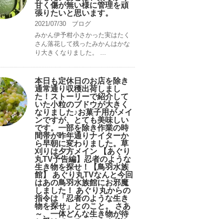
甘く傷が無い様に管理を頑
張りたいと思います。
2021/07/30
ブログ
みかん伊予柑小さかった実はたく
さん落花して残ったみかんはかな
り大きくなりました。 ...
本日も定休日のお店を除き
通常通り収穫出荷しまし
た！ストーリーで紹介して
いた小粒のブドウが大きく
なりました♪お菓子用がメイ
ンですが、とても美味しい
です。一部を除き作業の時
間帯が昨年通りナイターか
ら早朝に変わりました。草
刈りは夕方メイン 【あぐり
丸TV予告編】忍者のような
生き物を探せ！【鳥羽水族
館】 あぐり丸TVなんと今回
はあの鳥羽水族館にお邪魔
しました！ あぐり丸からの
指令は「忍者のような生き
物を探せ」とのこと。 さあ
～、一体どんな生き物が待