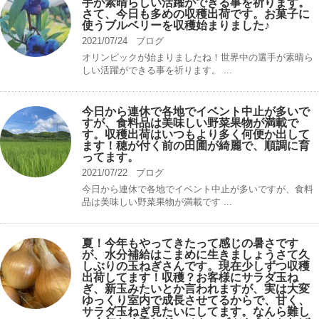
手が素晴らしい活躍ができる事を祈ります。
さて、今日も多めの収穫出荷です。お菓子に
使うブルベリーを収穫始まりました♪
2021/07/24
ブログ
オリンピックが始まりましたね！世界中の選手が素晴ら
しい活躍ができる事を祈ります。 ...
今日から連休で各地でイベント中止が多いで
すが、食料品は美味しい野菜果物が満載で
す。収穫出荷はいつもより多く何便か出して
ます！穂が付く前の田圃が綺麗で、順調に育
ってます。
2021/07/22
ブログ
今日から連休で各地でイベント中止が多いですが、食料
品は美味しい野菜果物が満載です ...
夏！今年もやってきたって感じの暑さです
が、水分補給はこまめに生きましょうさて久
しぶりの玉ねぎさんです。現在少しずつ収穫
出荷してます！収穫？お客様にサラダ玉ね
ぎ、新玉みたいとか言われますが、実は大変
ゆっくり室内で成長させてるからで、甘く、
サラダ玉ねぎ見たいにしてます。なんら難し