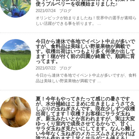
使うブルベリーを収穫始まりました♪
2021/07/24
ブログ
オリンピックが始まりましたね！世界中の選手が素晴ら
しい活躍ができる事を祈ります。 ...
今日から連休で各地でイベント中止が多いで
すが、食料品は美味しい野菜果物が満載で
す。収穫出荷はいつもより多く何便か出して
ます！穂が付く前の田圃が綺麗で、順調に育
ってます。
2021/07/22
ブログ
今日から連休で各地でイベント中止が多いですが、食料
品は美味しい野菜果物が満載です ...
夏！今年もやってきたって感じの暑さです
が、水分補給はこまめに生きましょうさて久
しぶりの玉ねぎさんです。現在少しずつ収穫
出荷してます！収穫？お客様にサラダ玉ね
ぎ、新玉みたいとか言われますが、実は大変
ゆっくり室内で成長させてるからで、甘く、
サラダ玉ねぎ見たいにしてます。なんら難し
い今年なく玉ねぎのメカニズムさえわかれば
誰でも作れます！甘くサラダにも使えるし、