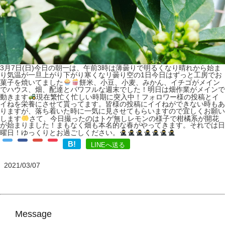
3月7日(日)今日の朝一は、午前3時は薄曇りで明るくなり晴れから始ま
り気温が一旦上がり下がり寒くなリ曇り空の1日
今日はずっと工房でお
菓子を焼いてました
餅米、小豆、小麦、みかん、イチゴがメイン
でハウス、畑、配達とパワフルな週末でした！明日は畑作業がメインで
動きます
現在繁忙く忙しい時期に突入中！フォロワー様の投稿とイ
イねを栄養にさせて貰ってます。皆様の投稿にイイねができない時もあ
りますが、落ち着いた時に一気に見させてもらいますので宜しくお願い
します
さて、今日撮ったのはトゲ無しレモンの様子で柑橘系が開花
が始まりました！まもなく畑も本名的な春がやってきます。それでは日
曜日！ゆっくりとお過ごしください。
B!
LINEへ送る
2021/03/07
Message