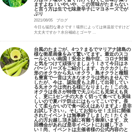
ますよね！いやいや、この苦味がたまらない
と言う方は生で七味唐辛子にマヨネーズでが
ぶり
2021/08/05
ブログ
今日も猛烈な暑さです！場所によっては体温並ですけど
大丈夫ですか？水分補給とゴーヤ ...
台風のたまごが、4つ？まるでマリアナ諸島の
様な衛星画像をみて驚いてます。最近のスコ
ールといい南国！安全と熱中症、コロナ対策
と気をつけて頑張りましょう！さて今日はネ
バ〜シリーズをご紹介します。カクカクした
形のオクラから丸いオクラ、島オクラと種類
も豊富で一昔は大きなオクラは売れませんで
したが、今は、認知度も上昇して出荷してい
る丸オクラは売れる様になりました！この丸
オクラは長さが特徴で天ぷらにも見栄えも良
く、更に1センチの大きく切って食べても美味
しいので夏バテ防止にはもってこいです。長
くて柔らかいので食べ応えはありますよ♪ 是非
お試し下さい♪。そしてお知らせ！土日に開催
されたイベントは無事終了しました！たくさ
んの方お越し頂き誠に有難う御座います、次
回機会があれば是非イベントにお越し下さ
い！尚、イベントは主催者様の公式内容のと