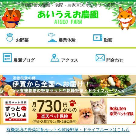
有機野菜の通販・宅配・農家直送 あいうえお農園
お野菜
農業体験
動画
農園ブログ
アクセス
問合わせ
有機栽培の野菜宅配セットや乾燥野菜・ドライフルーツはこちら