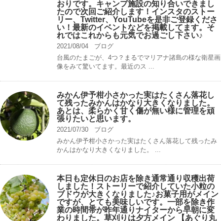
おりです。キャンプ️施設の知り合いできまし
たので次回ご紹介します！インスタのストー
リー、Twitter、YouTubeを是非ご登録くださ
い！最新のイベントなどを掲載してます。そ
れではこれからも元気でお過ごし下さい♪
2021/08/04
ブログ
台風のたまごが、4つ？まるでマリアナ諸島の様な衛星画
像をみて驚いてます。最近のス ...
みかん伊予柑小さかった実はたくさん落花し
て残ったみかんはかなり大きくなりました。
あとは、柔らかく甘く傷が無い様に管理を頑
張りたいと思います。
2021/07/30
ブログ
みかん伊予柑小さかった実はたくさん落花して残ったみ
かんはかなり大きくなりました。 ...
本日も定休日のお店を除き通常通り収穫出荷
しました！ストーリーで紹介していた小粒の
ブドウが大きくなりました♪お菓子用がメイン
ですが、とても美味しいです。一部を除き作
業の時間帯が昨年通りナイターから早朝に変
わりました。草刈りは夕方メイン 【あぐり丸