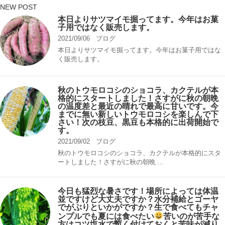
NEW POST
本日よりサツマイモ掘ってます。今年はお菓
子用ではなく販売します。
2021/09/06
ブログ
本日よりサツマイモ掘ってます。今年はお菓子用ではな
く販売します。
秋のトウモロコシのショコラ、カクテルが本
格的にスタートしました！さすがに秋の朝晩
の温度差と最近の晴れで最高に甘いです。今
までに無い新しいトウモロコシを楽しんで下
さい！次の枝豆、黒豆も本格的に出荷開始で
す。
2021/09/02
ブログ
秋のトウモロコシのショコラ、カクテルが本格的にスタ
ートしました！さすがに秋の朝晩 ...
今日も猛烈な暑さです！場所によっては体温
並ですけど大丈夫ですか？水分補給とゴーヤ
でがぶりといかがですか？生で食べてもチャ
ンプルでも夏には食べたい
苦いのが苦手な
方はコツ塩水で暫く付けておくと苦味が減り