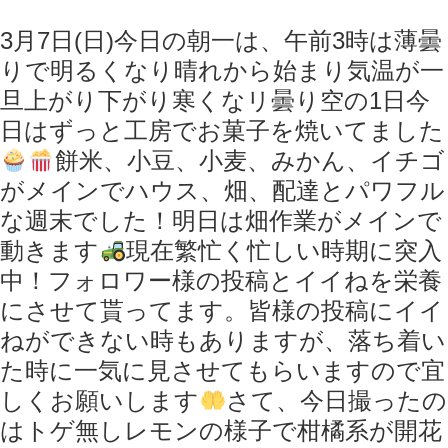
3月7日(日)今日の朝一は、午前3時は薄曇
りで明るくなり晴れから始まり気温が一
旦上がり下がり寒くなリ曇り空の1日
今
日はずっと工房でお菓子を焼いてました
餅米、小豆、小麦、みかん、イチゴ
がメインでハウス、畑、配達とパワフル
な週末でした！明日は畑作業がメインで
動きます
現在繁忙く忙しい時期に突入
中！フォロワー様の投稿とイイねを栄養
にさせて貰ってます。皆様の投稿にイイ
ねができない時もありますが、落ち着い
た時に一気に見させてもらいますので宜
しくお願いします
さて、今日撮ったの
はトゲ無しレモンの様子で柑橘系が開花