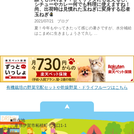
シチューやカレー何でも料理に使えますね！
尚、出荷時は見慣れた玉ねぎに変身する忍者
玉ねぎ
2021/07/21
ブログ
夏！今年もやってきたって感じの暑さですが、水分補給
はこまめに生きましょうさて久し ...
有機栽培の野菜宅配セットや乾燥野菜・ドライフルーツはこちら
■所在地
三重県伊賀市柘植町七水口1-1