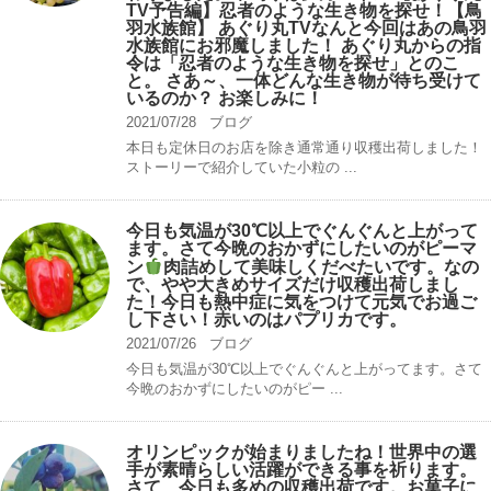
TV予告編】忍者のような生き物を探せ！【鳥
羽水族館】 あぐり丸TVなんと今回はあの鳥羽
水族館にお邪魔しました！ あぐり丸からの指
令は「忍者のような生き物を探せ」とのこ
と。 さあ～、一体どんな生き物が待ち受けて
いるのか？ お楽しみに！
2021/07/28
ブログ
本日も定休日のお店を除き通常通り収穫出荷しました！
ストーリーで紹介していた小粒の ...
今日も気温が30℃以上でぐんぐんと上がって
ます。さて今晩のおかずにしたいのがピーマ
ン
肉詰めして美味しくだべたいです。なの
で、やや大きめサイズだけ収穫出荷しまし
た！今日も熱中症に気をつけて元気でお過ご
し下さい！赤いのはパプリカです。
2021/07/26
ブログ
今日も気温が30℃以上でぐんぐんと上がってます。さて
今晩のおかずにしたいのがピー ...
オリンピックが始まりましたね！世界中の選
手が素晴らしい活躍ができる事を祈ります。
さて、今日も多めの収穫出荷です。お菓子に