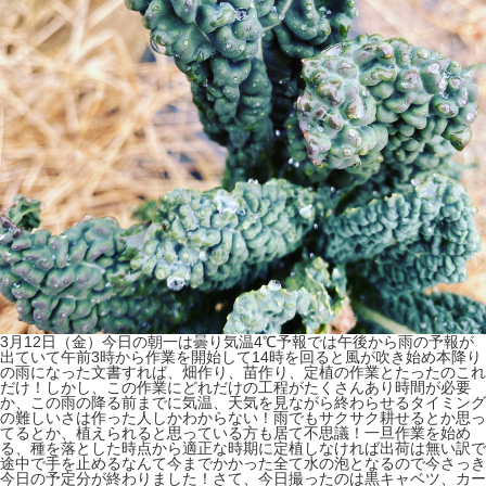
3月12日（金）今日の朝一は曇り気温4℃予報では午後から雨の予報が
出ていて午前3時から作業を開始して14時を回ると風が吹き始め本降り
の雨になった️文書すれば、畑作り、苗作り、定植の作業とたったのこれ
だけ！しかし、この作業にどれだけの工程がたくさんあり時間が必要
か、この雨の降る前までに気温、天気を見ながら終わらせるタイミング
の難しいさは作った人しかわからない！雨でもサクサク耕せるとか思っ
てるとか、植えられると思っている方も居て不思議！一旦作業を始め
る、種を落とした時点から適正な時期に定植しなければ出荷は無い訳で
途中で手を止めるなんて今までかかった全て水の泡となるので今さっき
今日の予定分が終わりました！さて、今日撮ったのは黒キャベツ、カー