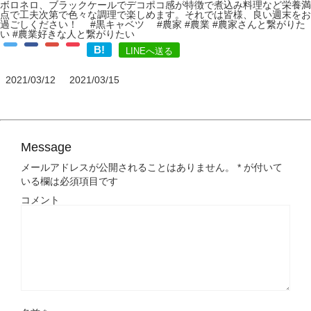
ボロネロ、ブラックケールでデコポコ感が特徴で煮込み料理など栄養満
点で工夫次第で色々な調理で楽しめます。それでは皆様、良い週末をお
過ごしください！ #黒キャベツ #農家 #農業 #農家さんと繋がりた
い #農業好きな人と繋がりたい
B!
LINEへ送る
2021/03/12
2021/03/15
Message
メールアドレスが公開されることはありません。
*
が付いて
いる欄は必須項目です
コメント