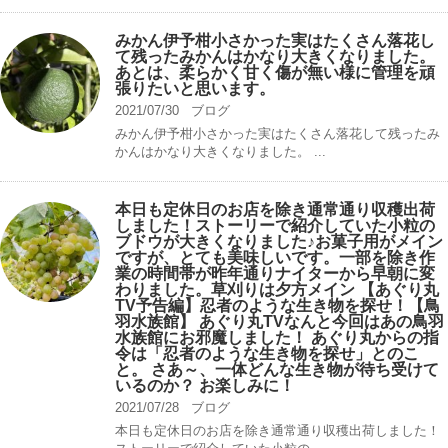
みかん伊予柑小さかった実はたくさん落花し
て残ったみかんはかなり大きくなりました。
あとは、柔らかく甘く傷が無い様に管理を頑
張りたいと思います。
2021/07/30
ブログ
みかん伊予柑小さかった実はたくさん落花して残ったみ
かんはかなり大きくなりました。 ...
本日も定休日のお店を除き通常通り収穫出荷
しました！ストーリーで紹介していた小粒の
ブドウが大きくなりました♪お菓子用がメイン
ですが、とても美味しいです。一部を除き作
業の時間帯が昨年通りナイターから早朝に変
わりました。草刈りは夕方メイン 【あぐり丸
TV予告編】忍者のような生き物を探せ！【鳥
羽水族館】 あぐり丸TVなんと今回はあの鳥羽
水族館にお邪魔しました！ あぐり丸からの指
令は「忍者のような生き物を探せ」とのこ
と。 さあ～、一体どんな生き物が待ち受けて
いるのか？ お楽しみに！
2021/07/28
ブログ
本日も定休日のお店を除き通常通り収穫出荷しました！