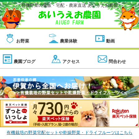
有機野菜の通販・宅配・農家直送 あいうえお農園
お野菜
農業体験
動画
農園ブログ
アクセス
問合わせ
有機栽培の野菜宅配セットや乾燥野菜・ドライフルーツはこちら