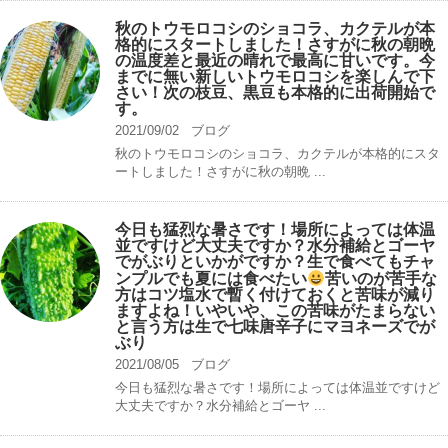
秋のトウモロコシのショコラ、カクテルが本
格的にスタートしました！さすがに秋の朝晩
の温度差と最近の晴れで最高に甘いです。今
までに無い新しいトウモロコシを楽しんで下
さい！次の枝豆、黒豆も本格的に出荷開始で
す。
2021/09/02
ブログ
秋のトウモロコシのショコラ、カクテルが本格的にスタ
ートしました！さすがに秋の朝晩 ...
今日も猛烈な暑さです！場所によっては体温
並ですけど大丈夫ですか？水分補給とゴーヤ
でがぶりといかがですか？生で食べてもチャ
ンプルでも夏には食べたい
苦いのが苦手な
方はコツ塩水で暫く付けておくと苦味が減り
ますよね！いやいや、この苦味がたまらない
と言う方は生で七味唐辛子にマヨネーズでが
ぶり
2021/08/05
ブログ
今日も猛烈な暑さです！場所によっては体温並ですけど
大丈夫ですか？水分補給とゴーヤ ...