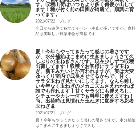
す。収穫出荷はいつもより多く何便か出して
ます！穂が付く前の田圃が綺麗で、順調に育
ってます。
2021/07/22
ブログ
今日から連休で各地でイベント中止が多いですが、食料
品は美味しい野菜果物が満載です ...
夏！今年もやってきたって感じの暑さです
が、水分補給はこまめに生きましょうさて久
しぶりの玉ねぎさんです。現在少しずつ収穫
出荷してます！収穫？お客様にサラダ玉ね
ぎ、新玉みたいとか言われますが、実は大変
ゆっくり室内で成長させてるからで、甘く、
サラダ玉ねぎ見たいにしてます。なんら難し
い今年なく玉ねぎのメカニズムさえわかれば
誰でも作れます！甘くサラダにも使えるし、
シチューやカレー何でも料理に使えますね！
尚、出荷時は見慣れた玉ねぎに変身する忍者
玉ねぎ
2021/07/21
ブログ
夏！今年もやってきたって感じの暑さですが、水分補給
はこまめに生きましょうさて久し ...