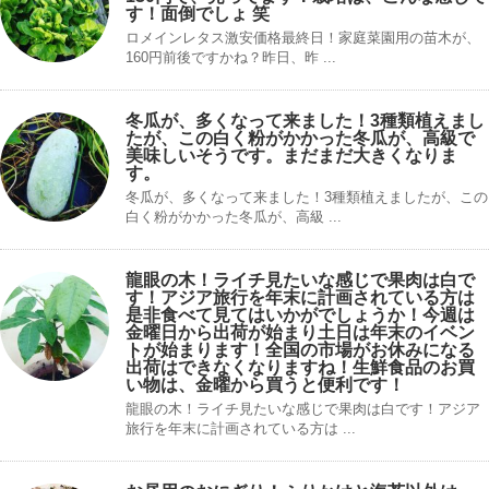
す！面倒でしょ 笑
ロメインレタス激安価格最終日！家庭菜園用の苗木が、
160円前後ですかね？昨日、昨 ...
冬瓜が、多くなって来ました！3種類植えまし
たが、この白く粉がかかった冬瓜が、高級で
美味しいそうです。まだまだ大きくなりま
す。
冬瓜が、多くなって来ました！3種類植えましたが、この
白く粉がかかった冬瓜が、高級 ...
龍眼の木！ライチ見たいな感じで果肉は白で
す！アジア旅行を年末に計画されている方は
是非食べて見てはいかがでしょうか！今週は
金曜日から出荷が始まり土日は年末のイベン
トが始まります！全国の市場がお休みになる
出荷はできなくなりますね！生鮮食品のお買
い物は、金曜から買うと便利です！
龍眼の木！ライチ見たいな感じで果肉は白です！アジア
旅行を年末に計画されている方は ...