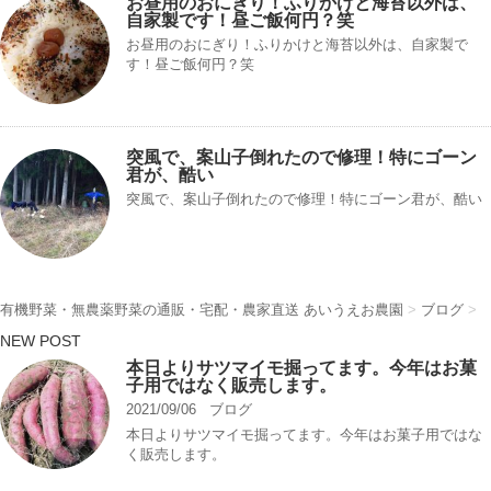
お昼用のおにぎり！ふりかけと海苔以外は、
自家製です！昼ご飯何円？笑
お昼用のおにぎり！ふりかけと海苔以外は、自家製で
す！昼ご飯何円？笑
突風で、案山子倒れたので修理！特にゴーン
君が、酷い
突風で、案山子倒れたので修理！特にゴーン君が、酷い
有機野菜・無農薬野菜の通販・宅配・農家直送 あいうえお農園
>
ブログ
>
NEW POST
本日よりサツマイモ掘ってます。今年はお菓
子用ではなく販売します。
2021/09/06
ブログ
本日よりサツマイモ掘ってます。今年はお菓子用ではな
く販売します。