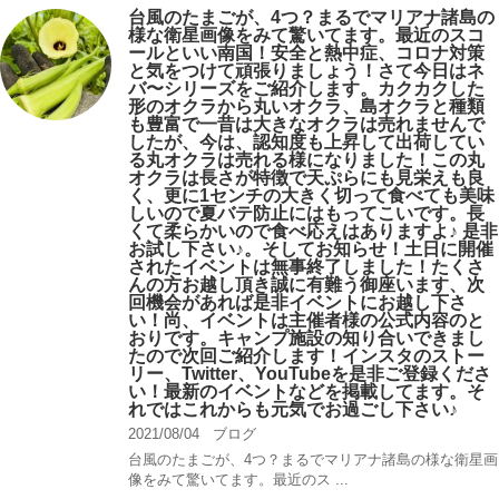
台風のたまごが、4つ？まるでマリアナ諸島の
様な衛星画像をみて驚いてます。最近のスコ
ールといい南国！安全と熱中症、コロナ対策
と気をつけて頑張りましょう！さて今日はネ
バ〜シリーズをご紹介します。カクカクした
形のオクラから丸いオクラ、島オクラと種類
も豊富で一昔は大きなオクラは売れませんで
したが、今は、認知度も上昇して出荷してい
る丸オクラは売れる様になりました！この丸
オクラは長さが特徴で天ぷらにも見栄えも良
く、更に1センチの大きく切って食べても美味
しいので夏バテ防止にはもってこいです。長
くて柔らかいので食べ応えはありますよ♪ 是非
お試し下さい♪。そしてお知らせ！土日に開催
されたイベントは無事終了しました！たくさ
んの方お越し頂き誠に有難う御座います、次
回機会があれば是非イベントにお越し下さ
い！尚、イベントは主催者様の公式内容のと
おりです。キャンプ️施設の知り合いできまし
たので次回ご紹介します！インスタのストー
リー、Twitter、YouTubeを是非ご登録くださ
い！最新のイベントなどを掲載してます。そ
れではこれからも元気でお過ごし下さい♪
2021/08/04
ブログ
台風のたまごが、4つ？まるでマリアナ諸島の様な衛星画
像をみて驚いてます。最近のス ...