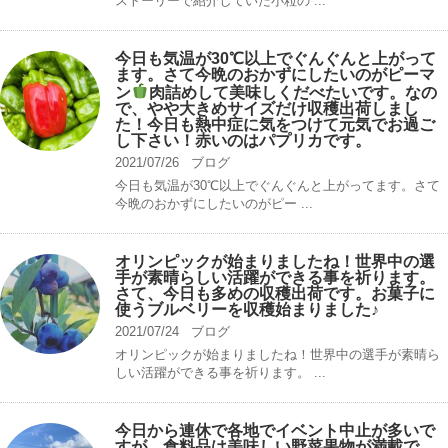
ストーリーで紹介していた小粒の ...
今日も気温が30℃以上でぐんぐんと上がって
ます。さて今晩のおかずにしたいのがピーマ
ン
肉詰めして美味しくだべたいです。なの
で、やや大きめサイズだけ収穫出荷しまし
た！今日も熱中症に気をつけて元気でお過ご
し下さい！赤いのはパプリカです。
2021/07/26
ブログ
今日も気温が30℃以上でぐんぐんと上がってます。さて
今晩のおかずにしたいのがピー ...
オリンピックが始まりましたね！世界中の選
手が素晴らしい活躍ができる事を祈ります。
さて、今日も多めの収穫出荷です。お菓子に
使うブルベリーを収穫始まりました♪
2021/07/24
ブログ
オリンピックが始まりましたね！世界中の選手が素晴ら
しい活躍ができる事を祈ります。 ...
今日から連休で各地でイベント中止が多いで
すが、食料品は美味しい野菜果物が満載で