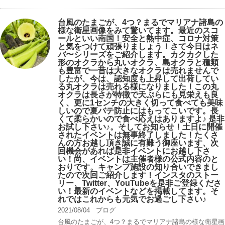
台風のたまごが、4つ？まるでマリアナ諸島の
様な衛星画像をみて驚いてます。最近のスコ
ールといい南国！安全と熱中症、コロナ対策
と気をつけて頑張りましょう！さて今日はネ
バ〜シリーズをご紹介します。カクカクした
形のオクラから丸いオクラ、島オクラと種類
も豊富で一昔は大きなオクラは売れませんで
したが、今は、認知度も上昇して出荷してい
る丸オクラは売れる様になりました！この丸
オクラは長さが特徴で天ぷらにも見栄えも良
く、更に1センチの大きく切って食べても美味
しいので夏バテ防止にはもってこいです。長
くて柔らかいので食べ応えはありますよ♪ 是非
お試し下さい♪。そしてお知らせ！土日に開催
されたイベントは無事終了しました！たくさ
んの方お越し頂き誠に有難う御座います、次
回機会があれば是非イベントにお越し下さ
い！尚、イベントは主催者様の公式内容のと
おりです。キャンプ️施設の知り合いできまし
たので次回ご紹介します！インスタのストー
リー、Twitter、YouTubeを是非ご登録くださ
い！最新のイベントなどを掲載してます。そ
れではこれからも元気でお過ごし下さい♪
2021/08/04
ブログ
台風のたまごが、4つ？まるでマリアナ諸島の様な衛星画