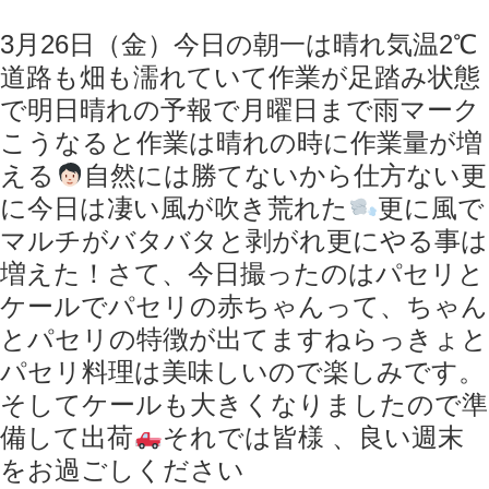
3月26日（金）今日の朝一は晴れ気温2℃
道路も畑も濡れていて作業が足踏み状態
で明日晴れの予報で月曜日まで雨マーク
こうなると作業は晴れの時に作業量が増
える
‍自然には勝てないから仕方ない更
に今日は凄い風が吹き荒れた
更に風で
マルチがバタバタと剥がれ更にやる事は
増えた！さて、今日撮ったのはパセリと
ケールでパセリの赤ちゃんって、ちゃん
とパセリの特徴が出てますねらっきょと
パセリ料理は美味しいので楽しみです。
そしてケールも大きくなりましたので準
備して出荷
それでは皆様 、良い週末
をお過ごしください