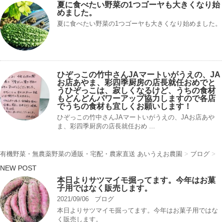
夏に食べたい野菜の1つゴーヤも大きくなり始
めました。
夏に食べたい野菜の1つゴーヤも大きくなり始めました。
ひぞっこの竹中さんJAマートいがうえの、JA
お店あやま、彩四季厨房の店長就任おめでと
う️ひぞっこは、寂しくなるけど、うちの食材
もどんどんパワーアップ協力しますので各店
でうちの食材も宜しくお願いします！
ひぞっこの竹中さんJAマートいがうえの、JAお店あや
ま、彩四季厨房の店長就任おめ ...
有機野菜・無農薬野菜の通販・宅配・農家直送 あいうえお農園
>
ブログ
>
NEW POST
本日よりサツマイモ掘ってます。今年はお菓
子用ではなく販売します。
2021/09/06
ブログ
本日よりサツマイモ掘ってます。今年はお菓子用ではな
く販売します。