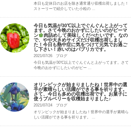
本日も定休日のお店を除き通常通り収穫出荷しました！
ストーリーで紹介していた小粒の ...
今日も気温が30℃以上でぐんぐんと上がって
ます。さて今晩のおかずにしたいのがピーマ
ン
肉詰めして美味しくだべたいです。なの
で、やや大きめサイズだけ収穫出荷しまし
た！今日も熱中症に気をつけて元気でお過ご
し下さい！赤いのはパプリカです。
2021/07/26
ブログ
今日も気温が30℃以上でぐんぐんと上がってます。さて
今晩のおかずにしたいのがピー ...
オリンピックが始まりましたね！世界中の選
手が素晴らしい活躍ができる事を祈ります。
さて、今日も多めの収穫出荷です。お菓子に
使うブルベリーを収穫始まりました♪
2021/07/24
ブログ
オリンピックが始まりましたね！世界中の選手が素晴ら
しい活躍ができる事を祈ります。 ...