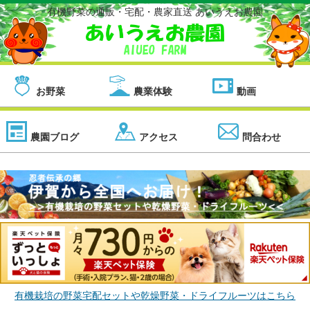
有機野菜の通販・宅配・農家直送 あいうえお農園
お野菜
農業体験
動画
農園ブログ
アクセス
問合わせ
有機栽培の野菜宅配セットや乾燥野菜・ドライフルーツはこちら