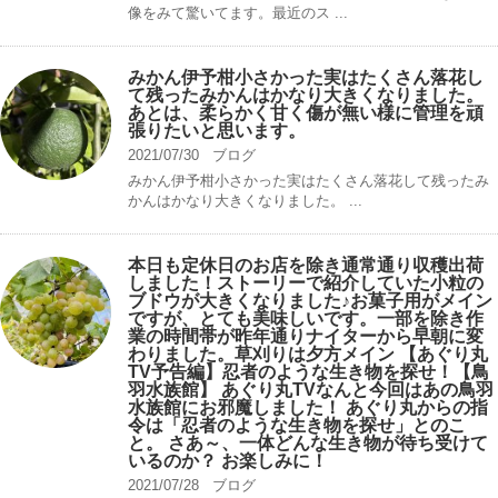
像をみて驚いてます。最近のス ...
みかん伊予柑小さかった実はたくさん落花し
て残ったみかんはかなり大きくなりました。
あとは、柔らかく甘く傷が無い様に管理を頑
張りたいと思います。
2021/07/30
ブログ
みかん伊予柑小さかった実はたくさん落花して残ったみ
かんはかなり大きくなりました。 ...
本日も定休日のお店を除き通常通り収穫出荷
しました！ストーリーで紹介していた小粒の
ブドウが大きくなりました♪お菓子用がメイン
ですが、とても美味しいです。一部を除き作
業の時間帯が昨年通りナイターから早朝に変
わりました。草刈りは夕方メイン 【あぐり丸
TV予告編】忍者のような生き物を探せ！【鳥
羽水族館】 あぐり丸TVなんと今回はあの鳥羽
水族館にお邪魔しました！ あぐり丸からの指
令は「忍者のような生き物を探せ」とのこ
と。 さあ～、一体どんな生き物が待ち受けて
いるのか？ お楽しみに！
2021/07/28
ブログ