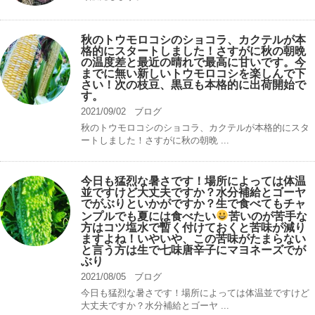
秋のトウモロコシのショコラ、カクテルが本
格的にスタートしました！さすがに秋の朝晩
の温度差と最近の晴れで最高に甘いです。今
までに無い新しいトウモロコシを楽しんで下
さい！次の枝豆、黒豆も本格的に出荷開始で
す。
2021/09/02
ブログ
秋のトウモロコシのショコラ、カクテルが本格的にスタ
ートしました！さすがに秋の朝晩 ...
今日も猛烈な暑さです！場所によっては体温
並ですけど大丈夫ですか？水分補給とゴーヤ
でがぶりといかがですか？生で食べてもチャ
ンプルでも夏には食べたい
苦いのが苦手な
方はコツ塩水で暫く付けておくと苦味が減り
ますよね！いやいや、この苦味がたまらない
と言う方は生で七味唐辛子にマヨネーズでが
ぶり
2021/08/05
ブログ
今日も猛烈な暑さです！場所によっては体温並ですけど
大丈夫ですか？水分補給とゴーヤ ...