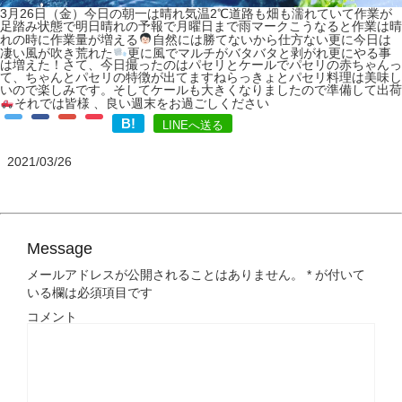
3月26日（金）今日の朝一は晴れ気温2℃道路も畑も濡れていて作業が
足踏み状態で明日晴れの予報で月曜日まで雨マーク
こうなると作業は晴
れの時に作業量が増える
‍自然には勝てないから仕方ない更に今日は
凄い風が吹き荒れた
更に風でマルチがバタバタと剥がれ更にやる事
は増えた！さて、今日撮ったのはパセリとケールでパセリの赤ちゃんっ
て、ちゃんとパセリの特徴が出てますねらっきょとパセリ料理は美味し
いので楽しみです。そしてケールも大きくなりましたので準備して出荷
それでは皆様 、良い週末をお過ごしください
B!
LINEへ送る
2021/03/26
Message
メールアドレスが公開されることはありません。
*
が付いて
いる欄は必須項目です
コメント