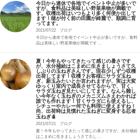
今日から連休で各地でイベント中止が多いで
すが、食料品は美味しい野菜果物が満載で
す。収穫出荷はいつもより多く何便か出して
ます！穂が付く前の田圃が綺麗で、順調に育
ってます。
2021/07/22
ブログ
今日から連休で各地でイベント中止が多いですが、食料
品は美味しい野菜果物が満載です ...
夏！今年もやってきたって感じの暑さです
が、水分補給はこまめに生きましょうさて久
しぶりの玉ねぎさんです。現在少しずつ収穫
出荷してます！収穫？お客様にサラダ玉ね
ぎ、新玉みたいとか言われますが、実は大変
ゆっくり室内で成長させてるからで、甘く、
サラダ玉ねぎ見たいにしてます。なんら難し
い今年なく玉ねぎのメカニズムさえわかれば
誰でも作れます！甘くサラダにも使えるし、
シチューやカレー何でも料理に使えますね！
尚、出荷時は見慣れた玉ねぎに変身する忍者
玉ねぎ
2021/07/21
ブログ
夏！今年もやってきたって感じの暑さですが、水分補給
はこまめに生きましょうさて久し ...