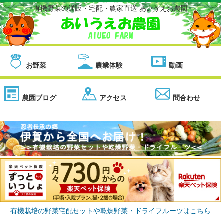
有機野菜の通販・宅配・農家直送 あいうえお農園
お野菜
農業体験
動画
農園ブログ
アクセス
問合わせ
有機栽培の野菜宅配セットや乾燥野菜・ドライフルーツはこちら