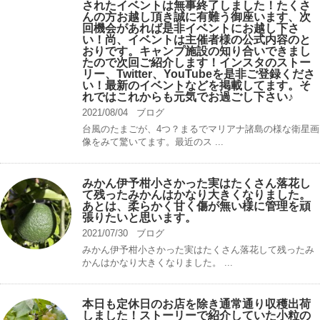
されたイベントは無事終了しました！たくさ
んの方お越し頂き誠に有難う御座います、次
回機会があれば是非イベントにお越し下さ
い！尚、イベントは主催者様の公式内容のと
おりです。キャンプ️施設の知り合いできまし
たので次回ご紹介します！インスタのストー
リー、Twitter、YouTubeを是非ご登録くださ
い！最新のイベントなどを掲載してます。そ
れではこれからも元気でお過ごし下さい♪
2021/08/04
ブログ
台風のたまごが、4つ？まるでマリアナ諸島の様な衛星画
像をみて驚いてます。最近のス ...
みかん伊予柑小さかった実はたくさん落花し
て残ったみかんはかなり大きくなりました。
あとは、柔らかく甘く傷が無い様に管理を頑
張りたいと思います。
2021/07/30
ブログ
みかん伊予柑小さかった実はたくさん落花して残ったみ
かんはかなり大きくなりました。 ...
本日も定休日のお店を除き通常通り収穫出荷
しました！ストーリーで紹介していた小粒の