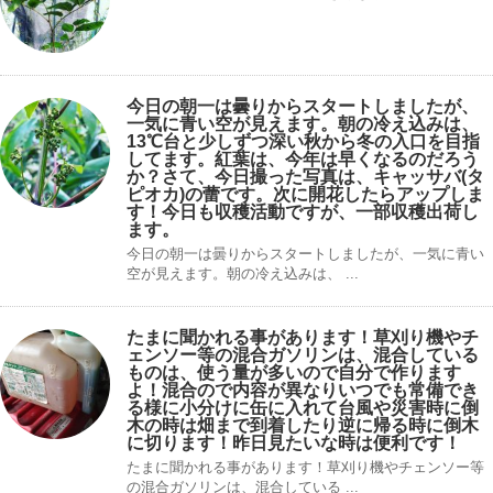
今日の朝一は曇りからスタートしましたが、
一気に青い空が見えます。朝の冷え込みは、
13℃台と少しずつ深い秋から冬の入口を目指
してます。紅葉は、今年は早くなるのだろう
か？さて、今日撮った写真は、キャッサバ(タ
ピオカ)の蕾です。次に開花したらアップしま
す！今日も収穫活動ですが、一部収穫出荷し
ます。
今日の朝一は曇りからスタートしましたが、一気に青い
空が見えます。朝の冷え込みは、 ...
たまに聞かれる事があります！草刈り機やチ
ェンソー等の混合ガソリンは、混合している
ものは、使う量が多いので自分で作ります
よ！混合ので内容が異なりいつでも常備でき
る様に小分けに缶に入れて台風や災害時に倒
木の時は畑まで到着したり逆に帰る時に倒木
に切ります！昨日見たいな時は便利です！
たまに聞かれる事があります！草刈り機やチェンソー等
の混合ガソリンは、混合している ...