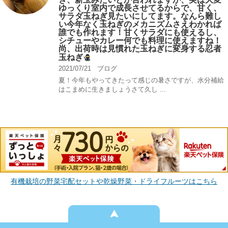
ゆっくり室内で成長させてるからで、甘く、
サラダ玉ねぎ見たいにしてます。なんら難し
い今年なく玉ねぎのメカニズムさえわかれば
誰でも作れます！甘くサラダにも使えるし、
シチューやカレー何でも料理に使えますね！
尚、出荷時は見慣れた玉ねぎに変身する忍者
玉ねぎ
2021/07/21
ブログ
夏！今年もやってきたって感じの暑さですが、水分補給
はこまめに生きましょうさて久し ...
有機栽培の野菜宅配セットや乾燥野菜・ドライフルーツはこちら