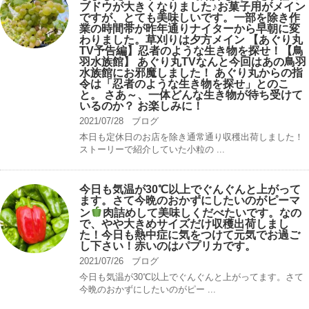
ブドウが大きくなりました♪お菓子用がメイン
ですが、とても美味しいです。一部を除き作
業の時間帯が昨年通りナイターから早朝に変
わりました。草刈りは夕方メイン 【あぐり丸
TV予告編】忍者のような生き物を探せ！【鳥
羽水族館】 あぐり丸TVなんと今回はあの鳥羽
水族館にお邪魔しました！ あぐり丸からの指
令は「忍者のような生き物を探せ」とのこ
と。 さあ～、一体どんな生き物が待ち受けて
いるのか？ お楽しみに！
2021/07/28
ブログ
本日も定休日のお店を除き通常通り収穫出荷しました！
ストーリーで紹介していた小粒の ...
今日も気温が30℃以上でぐんぐんと上がって
ます。さて今晩のおかずにしたいのがピーマ
ン
肉詰めして美味しくだべたいです。なの
で、やや大きめサイズだけ収穫出荷しまし
た！今日も熱中症に気をつけて元気でお過ご
し下さい！赤いのはパプリカです。
2021/07/26
ブログ
今日も気温が30℃以上でぐんぐんと上がってます。さて
今晩のおかずにしたいのがピー ...