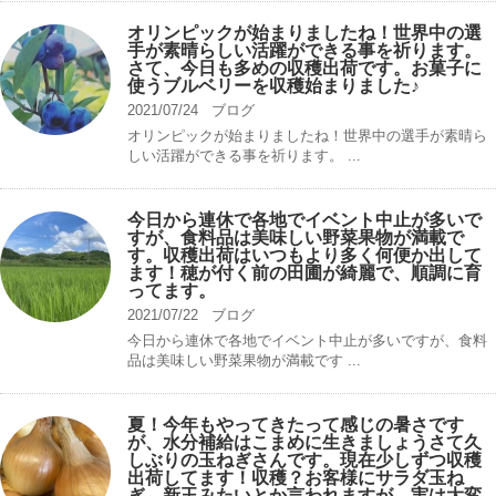
オリンピックが始まりましたね！世界中の選
手が素晴らしい活躍ができる事を祈ります。
さて、今日も多めの収穫出荷です。お菓子に
使うブルベリーを収穫始まりました♪
2021/07/24
ブログ
オリンピックが始まりましたね！世界中の選手が素晴ら
しい活躍ができる事を祈ります。 ...
今日から連休で各地でイベント中止が多いで
すが、食料品は美味しい野菜果物が満載で
す。収穫出荷はいつもより多く何便か出して
ます！穂が付く前の田圃が綺麗で、順調に育
ってます。
2021/07/22
ブログ
今日から連休で各地でイベント中止が多いですが、食料
品は美味しい野菜果物が満載です ...
夏！今年もやってきたって感じの暑さです
が、水分補給はこまめに生きましょうさて久
しぶりの玉ねぎさんです。現在少しずつ収穫
出荷してます！収穫？お客様にサラダ玉ね
ぎ、新玉みたいとか言われますが、実は大変