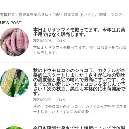
有機野菜・無農薬野菜の通販・宅配・農家直送 あいうえお農園
>
ブログ
>
NEW POST
本日よりサツマイモ掘ってます。今年はお菓
子用ではなく販売します。
2021/09/06
ブログ
本日よりサツマイモ掘ってます。今年はお菓子用ではな
く販売します。
秋のトウモロコシのショコラ、カクテルが本
格的にスタートしました！さすがに秋の朝晩
の温度差と最近の晴れで最高に甘いです。今
までに無い新しいトウモロコシを楽しんで下
さい！次の枝豆、黒豆も本格的に出荷開始で
す。
2021/09/02
ブログ
秋のトウモロコシのショコラ、カクテルが本格的にスタ
ートしました！さすがに秋の朝晩 ...
今日も猛烈な暑さです！場所によっては体温