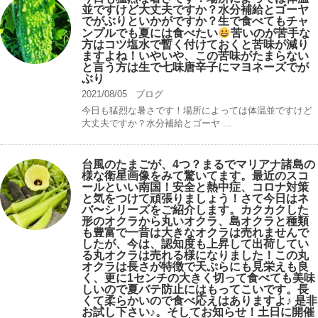
並ですけど大丈夫ですか？水分補給とゴーヤ
でがぶりといかがですか？生で食べてもチャ
ンプルでも夏には食べたい
苦いのが苦手な
方はコツ塩水で暫く付けておくと苦味が減り
ますよね！いやいや、この苦味がたまらない
と言う方は生で七味唐辛子にマヨネーズでが
ぶり
2021/08/05
ブログ
今日も猛烈な暑さです！場所によっては体温並ですけど
大丈夫ですか？水分補給とゴーヤ ...
台風のたまごが、4つ？まるでマリアナ諸島の
様な衛星画像をみて驚いてます。最近のスコ
ールといい南国！安全と熱中症、コロナ対策
と気をつけて頑張りましょう！さて今日はネ
バ〜シリーズをご紹介します。カクカクした
形のオクラから丸いオクラ、島オクラと種類
も豊富で一昔は大きなオクラは売れませんで
したが、今は、認知度も上昇して出荷してい
る丸オクラは売れる様になりました！この丸
オクラは長さが特徴で天ぷらにも見栄えも良
く、更に1センチの大きく切って食べても美味
しいので夏バテ防止にはもってこいです。長
くて柔らかいので食べ応えはありますよ♪ 是非
お試し下さい♪。そしてお知らせ！土日に開催