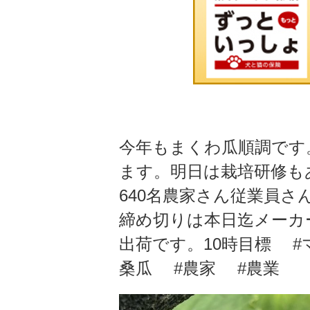
今年もまくわ瓜順調です
ます。明日は栽培研修も
640名農家さん️従業員
締め切りは本日迄メーカ
出荷です。10時目標 
桑瓜 #農家 #農業