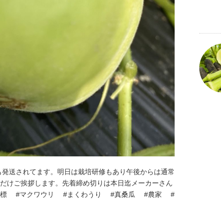
も発送されてます。明日は栽培研修もあり午後からは通常
朝一だけご挨拶します。先着締め切りは本日迄メーカーさん
目標 #マクワウリ #まくわうり #真桑瓜 #農家 #