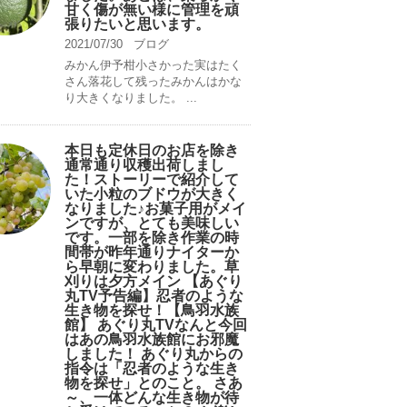
甘く傷が無い様に管理を頑
張りたいと思います。
2021/07/30
ブログ
みかん伊予柑小さかった実はたく
さん落花して残ったみかんはかな
り大きくなりました。 ...
本日も定休日のお店を除き
通常通り収穫出荷しまし
た！ストーリーで紹介して
いた小粒のブドウが大きく
なりました♪お菓子用がメイ
ンですが、とても美味しい
です。一部を除き作業の時
間帯が昨年通りナイターか
ら早朝に変わりました。草
刈りは夕方メイン 【あぐり
丸TV予告編】忍者のような
生き物を探せ！【鳥羽水族
館】 あぐり丸TVなんと今回
はあの鳥羽水族館にお邪魔
しました！ あぐり丸からの
指令は「忍者のような生き
物を探せ」とのこと。 さあ
～、一体どんな生き物が待