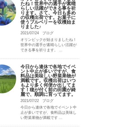
たね！世界中の選手が素晴
らしい活躍ができる事を祈
ります。さて、今日も多め
の収穫出荷です。お菓子に
使うブルベリーを収穫始ま
りました♪
2021/07/24
ブログ
オリンピックが始まりましたね！
世界中の選手が素晴らしい活躍が
できる事を祈ります。 ...
今日から連休で各地でイベ
ント中止が多いですが、食
料品は美味しい野菜果物が
満載です。収穫出荷はいつ
もより多く何便か出してま
す！穂が付く前の田圃が綺
麗で、順調に育ってます。
2021/07/22
ブログ
今日から連休で各地でイベント中
止が多いですが、食料品は美味し
い野菜果物が満載です ...