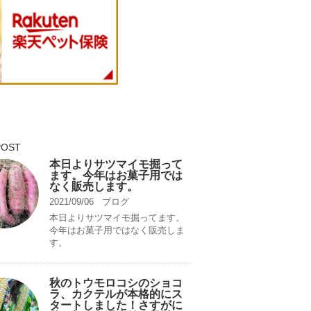
POST
本日よりサツマイモ掘って
ます。今年はお菓子用では
なく販売します。
2021/09/06
ブログ
本日よりサツマイモ掘ってます。
今年はお菓子用ではなく販売しま
す。
秋のトウモロコシのショコ
ラ、カクテルが本格的にス
タートしました！さすがに