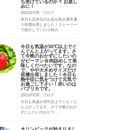
ち受けているのか？ お楽し
みに！
2021/07/28
ブログ
本日も定休日のお店を除き通常通
り収穫出荷しました！ストーリー
で紹介していた小粒の ...
今日も気温が30℃以上でぐ
んぐんと上がってます。さ
て今晩のおかずにしたいの
がピーマン
肉詰めして美
味しくだべたいです。なの
で、やや大きめサイズだけ
収穫出荷しました！今日も
熱中症に気をつけて元気で
お過ごし下さい！赤いのは
パプリカです。
2021/07/26
ブログ
今日も気温が30℃以上でぐんぐん
と上がってます。さて今晩のおか
ずにしたいのがピー ...
オリンピックが始まりまし