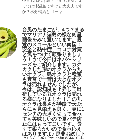
今日も猛烈な暑さです！場所によ
っては体温並ですけど大丈夫です
か？水分補給とゴーヤ ...
台風のたまごが、4つ？まる
でマリアナ諸島の様な衛星
画像をみて驚いてます。最
近のスコールといい南国！
安全と熱中症、コロナ対策
と気をつけて頑張りましょ
う！さて今日はネバ〜シリ
ーズをご紹介します。カク
カクした形のオクラから丸
いオクラ、島オクラと種類
も豊富で一昔は大きなオク
ラは売れませんでしたが、
今は、認知度も上昇して出
荷している丸オクラは売れ
る様になりました！この丸
オクラは長さが特徴で天ぷ
らにも見栄えも良く、更に1
センチの大きく切って食べ
ても美味しいので夏バテ防
止にはもってこいです。長
くて柔らかいので食べ応え
はありますよ♪ 是非お試し下
さい♪。そしてお知らせ！土