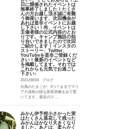
日に開催されたイベントは
無事終了しました！たくさ
んの方お越し頂き誠に有難
う御座います、次回機会が
あれば是非イベントにお越
し下さい！尚、イベントは
主催者様の公式内容のとお
りです。キャンプ️施設の知
り合いできましたので次回
ご紹介します！インスタの
ストーリー、Twitter、
YouTubeを是非ご登録くだ
さい！最新のイベントなど
を掲載してます。それでは
これからも元気でお過ごし
下さい♪
2021/08/04
ブログ
台風のたまごが、4つ？まるでマリ
アナ諸島の様な衛星画像をみて驚
いてます。最近のス ...
みかん伊予柑小さかった実
はたくさん落花して残った
みかんはかなり大きくなり
ました。あとは、柔らかく