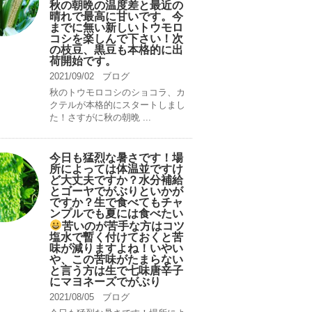
秋の朝晩の温度差と最近の
晴れで最高に甘いです。今
までに無い新しいトウモロ
コシを楽しんで下さい！次
の枝豆、黒豆も本格的に出
荷開始です。
2021/09/02
ブログ
秋のトウモロコシのショコラ、カ
クテルが本格的にスタートしまし
た！さすがに秋の朝晩 ...
今日も猛烈な暑さです！場
所によっては体温並ですけ
ど大丈夫ですか？水分補給
とゴーヤでがぶりといかが
ですか？生で食べてもチャ
ンプルでも夏には食べたい
苦いのが苦手な方はコツ
塩水で暫く付けておくと苦
味が減りますよね！いやい
や、この苦味がたまらない
と言う方は生で七味唐辛子
にマヨネーズでがぶり
2021/08/05
ブログ