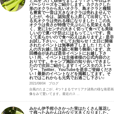
と気をつけて頑張りましょう！さて今日はネ
バ〜シリーズをご紹介します。カクカクした
形のオクラから丸いオクラ、島オクラと種類
も豊富で一昔は大きなオクラは売れませんで
したが、今は、認知度も上昇して出荷してい
る丸オクラは売れる様になりました！この丸
オクラは長さが特徴で天ぷらにも見栄えも良
く、更に1センチの大きく切って食べても美味
しいので夏バテ防止にはもってこいです。長
くて柔らかいので食べ応えはありますよ♪ 是非
お試し下さい♪。そしてお知らせ！土日に開催
されたイベントは無事終了しました！たくさ
んの方お越し頂き誠に有難う御座います、次
回機会があれば是非イベントにお越し下さ
い！尚、イベントは主催者様の公式内容のと
おりです。キャンプ️施設の知り合いできまし
たので次回ご紹介します！インスタのストー
リー、Twitter、YouTubeを是非ご登録くださ
い！最新のイベントなどを掲載してます。そ
れではこれからも元気でお過ごし下さい♪
2021/08/04
ブログ
台風のたまごが、4つ？まるでマリアナ諸島の様な衛星画
像をみて驚いてます。最近のス ...
みかん伊予柑小さかった実はたくさん落花し
て残ったみかんはかなり大きくなりました。