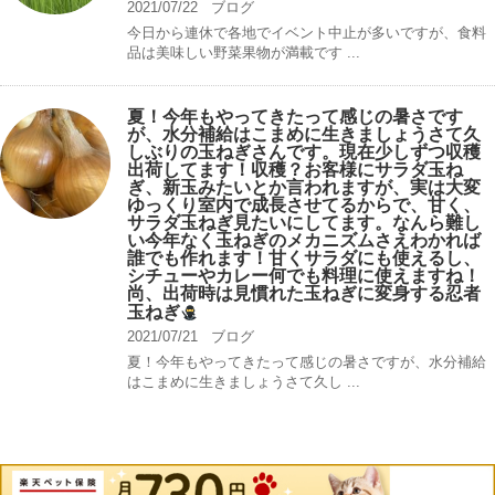
2021/07/22
ブログ
今日から連休で各地でイベント中止が多いですが、食料
品は美味しい野菜果物が満載です ...
夏！今年もやってきたって感じの暑さです
が、水分補給はこまめに生きましょうさて久
しぶりの玉ねぎさんです。現在少しずつ収穫
出荷してます！収穫？お客様にサラダ玉ね
ぎ、新玉みたいとか言われますが、実は大変
ゆっくり室内で成長させてるからで、甘く、
サラダ玉ねぎ見たいにしてます。なんら難し
い今年なく玉ねぎのメカニズムさえわかれば
誰でも作れます！甘くサラダにも使えるし、
シチューやカレー何でも料理に使えますね！
尚、出荷時は見慣れた玉ねぎに変身する忍者
玉ねぎ
2021/07/21
ブログ
夏！今年もやってきたって感じの暑さですが、水分補給
はこまめに生きましょうさて久し ...