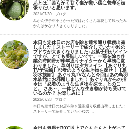
あとは、柔らかく甘く傷が無い様に管理を頑
張りたいと思います。
2021/07/30
ブログ
みかん伊予柑小さかった実はたくさん落花して残ったみ
かんはかなり大きくなりました。 ...
本日も定休日のお店を除き通常通り収穫出荷
しました！ストーリーで紹介していた小粒の
ブドウが大きくなりました♪お菓子用がメイン
ですが、とても美味しいです。一部を除き作
業の時間帯が昨年通りナイターから早朝に変
わりました。草刈りは夕方メイン 【あぐり丸
TV予告編】忍者のような生き物を探せ！【鳥
羽水族館】 あぐり丸TVなんと今回はあの鳥羽
水族館にお邪魔しました！ あぐり丸からの指
令は「忍者のような生き物を探せ」とのこ
と。 さあ～、一体どんな生き物が待ち受けて
いるのか？ お楽しみに！
2021/07/28
ブログ
本日も定休日のお店を除き通常通り収穫出荷しました！
ストーリーで紹介していた小粒の ...
今日も気温が30℃以上でぐんぐんと上がって