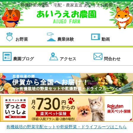
有機野菜の通販・宅配・農家直送 あいうえお農園
お野菜
農業体験
動画
農園ブログ
アクセス
問合わせ
有機栽培の野菜宅配セットや乾燥野菜・ドライフルーツはこちら