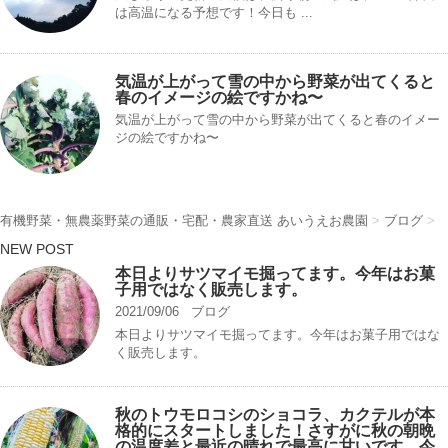
は高温になる予想です！今日も ...
気温が上がって雪の中から野菜が出てくると
春のイメージの絵ですかね〜
気温が上がって雪の中から野菜が出てくると春のイメー
ジの絵ですかね〜
有機野菜・無農薬野菜の通販・宅配・農家直送 あいうえお農園
>
ブログ
>
NEW POST
本日よりサツマイモ掘ってます。今年はお菓
子用ではなく販売します。
2021/09/06
ブログ
本日よりサツマイモ掘ってます。今年はお菓子用ではな
く販売します。
秋のトウモロコシのショコラ、カクテルが本
格的にスタートしました！さすがに秋の朝晩
の温度差と最近の晴れで最高に甘いです。今