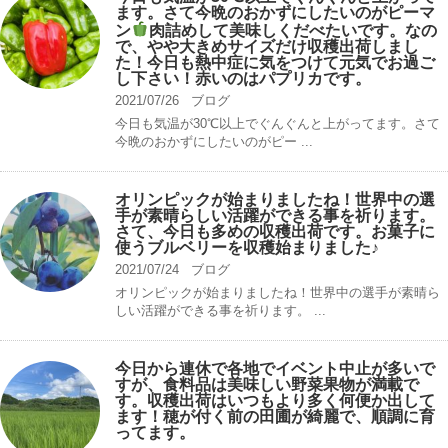
ます。さて今晩のおかずにしたいのがピーマ
ン
肉詰めして美味しくだべたいです。なの
で、やや大きめサイズだけ収穫出荷しまし
た！今日も熱中症に気をつけて元気でお過ご
し下さい！赤いのはパプリカです。
2021/07/26
ブログ
今日も気温が30℃以上でぐんぐんと上がってます。さて
今晩のおかずにしたいのがピー ...
オリンピックが始まりましたね！世界中の選
手が素晴らしい活躍ができる事を祈ります。
さて、今日も多めの収穫出荷です。お菓子に
使うブルベリーを収穫始まりました♪
2021/07/24
ブログ
オリンピックが始まりましたね！世界中の選手が素晴ら
しい活躍ができる事を祈ります。 ...
今日から連休で各地でイベント中止が多いで
すが、食料品は美味しい野菜果物が満載で
す。収穫出荷はいつもより多く何便か出して
ます！穂が付く前の田圃が綺麗で、順調に育
ってます。