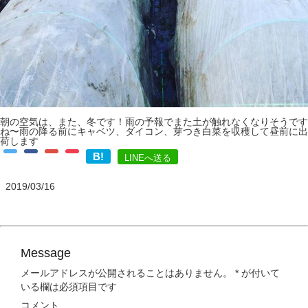
朝の空気は、また、冬です！雨の予報でまた土が触れなくなりそうです
ね〜雨の降る前にキャベツ、ダイコン、芽つき白菜を収穫して昼前に出
荷します
B!
LINEへ送る
2019/03/16
Message
メールアドレスが公開されることはありません。
*
が付いて
いる欄は必須項目です
コメント