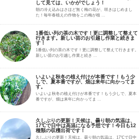
して見ては、いかがでしょう！
朝の冷え込みはさほど無く梅の花が、咲きはじめまし
た！毎年春植えの作物をこの梅が植 ...
1番低い列の茶の木です！更に調整して整えて
行きます。新しい苗のお引越し作業と続きま
す！
1番低い列の茶の木です！更に調整して整えて行きます。
新しい苗のお引越し作業と続き ...
いよいよ秋冬の植え付けが本番です！もう少
しで、夏本番ですが、畑は来年に向かってま
す。
いよいよ秋冬の植え付けが本番です！もう少しで、夏本
番ですが、畑は来年に向かってま ...
久しぶりの更新！天候は、曇り朝の気温は、
17℃で日中は高温になる予想です！今日も12
種類の収穫出荷です！
久しぶりの更新！天候は、曇り朝の気温は、17℃で日中