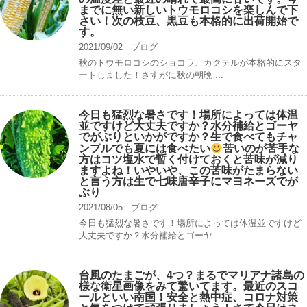
までに無い新しいトウモロコシを楽しんで下
さい！次の枝豆、黒豆も本格的に出荷開始で
す。
2021/09/02
ブログ
秋のトウモロコシのショコラ、カクテルが本格的にスタ
ートしました！さすがに秋の朝晩 ...
今日も猛烈な暑さです！場所によっては体温
並ですけど大丈夫ですか？水分補給とゴーヤ
でがぶりといかがですか？生で食べてもチャ
ンプルでも夏には食べたい
苦いのが苦手な
方はコツ塩水で暫く付けておくと苦味が減り
ますよね！いやいや、この苦味がたまらない
と言う方は生で七味唐辛子にマヨネーズでが
ぶり
2021/08/05
ブログ
今日も猛烈な暑さです！場所によっては体温並ですけど
大丈夫ですか？水分補給とゴーヤ ...
台風のたまごが、4つ？まるでマリアナ諸島の
様な衛星画像をみて驚いてます。最近のスコ
ールといい南国！安全と熱中症、コロナ対策