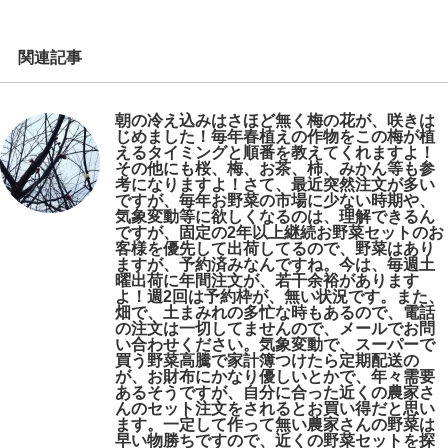
関連記事
朝の冷え込みはさほど無く梅の花が、咲きは
じめました！毎年春植えの作物をこの梅が植
えるタイミングと順番を教えてくれますよ！
その他にも桜、梅、お茶、柿、みかん等も参
考になりますよ！さて、最近突然注文が多い
ですが、毎年お野菜の市場に少ない時期や、
気象変動等に欲しくなるのは、理解できるん
ですが、固定の2年以上継続お野菜セットのお
客様を優先して出荷してるので、野菜はあり
ますが、予約済みなんですね。今は、毎週土
曜出荷に年間注文が、若干余裕があります
よ！週2回は予約枠が、無い状況です。また、
畑で、土まみれの多忙な時もあるので、電話
の注文は一切してませんので、メールでお問
い合わせください。気象変動で、スーパーで
買う野菜高騰で家計簿つけたら定期配送の
が、お財布にかなり優しいとかで、年々需要
あるそうですが、自分に合った近くの農家さ
んのセット注文をされるとお買い得だと思い
ます。一定して作って無い農家さんの野菜は
早い物勝ちですので、近くの野菜セットを探