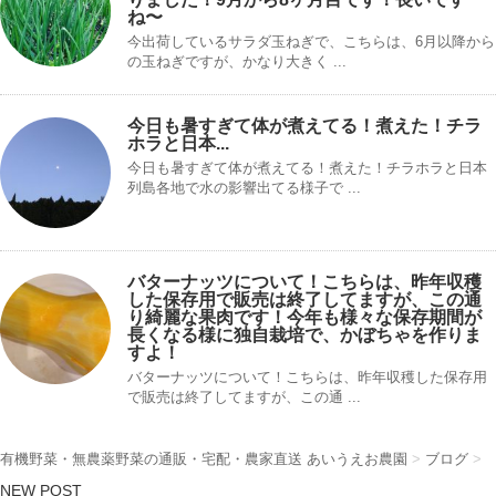
ね〜
今出荷しているサラダ玉ねぎで、こちらは、6月以降から
の玉ねぎですが、かなり大きく ...
今日も暑すぎて体が煮えてる！煮えた！チラ
ホラと日本...
今日も暑すぎて体が煮えてる！煮えた！チラホラと日本
列島各地で水の影響出てる様子で ...
バターナッツについて！こちらは、昨年収穫
した保存用で販売は終了してますが、この通
り綺麗な果肉です！今年も様々な保存期間が
長くなる様に独自栽培で、かぼちゃを作りま
すよ！
バターナッツについて！こちらは、昨年収穫した保存用
で販売は終了してますが、この通 ...
有機野菜・無農薬野菜の通販・宅配・農家直送 あいうえお農園
>
ブログ
>
NEW POST