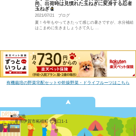
尚、出荷時は見慣れた玉ねぎに変身する忍者
玉ねぎ
2021/07/21
ブログ
夏！今年もやってきたって感じの暑さですが、水分補給
はこまめに生きましょうさて久し ...
有機栽培の野菜宅配セットや乾燥野菜・ドライフルーツはこちら
■所在地
三重県伊賀市柘植町七水口1-1