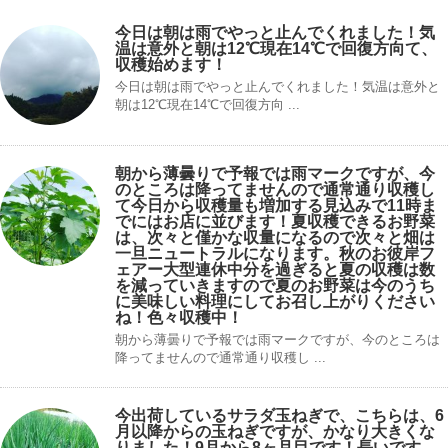
今日は朝は雨でやっと止んでくれました！気
温は意外と朝は12℃現在14℃で回復方向て、
収穫始めます！
今日は朝は雨でやっと止んでくれました！気温は意外と
朝は12℃現在14℃で回復方向 ...
朝から薄曇りで予報では雨マークですが、今
のところは降ってませんので通常通り収穫し
て今日から収穫量も増加する見込みで11時ま
でにはお店に並びます！夏収穫できるお野菜
は、次々と僅かな収量になるので次々と畑は
一旦ニュートラルになります。秋のお彼岸フ
ェアー大型連休中分を過ぎると夏の収穫は数
を減っていきますので夏のお野菜は今のうち
に美味しい料理にしてお召し上がりください
ね！色々収穫中！
朝から薄曇りで予報では雨マークですが、今のところは
降ってませんので通常通り収穫し ...
今出荷しているサラダ玉ねぎで、こちらは、6
月以降からの玉ねぎですが、かなり大きくな
りました！9月から8ヶ月目です！長いです