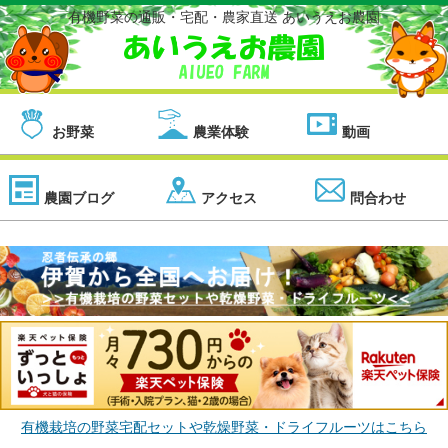
有機野菜の通販・宅配・農家直送 あいうえお農園
お野菜
農業体験
動画
農園ブログ
アクセス
問合わせ
有機栽培の野菜宅配セットや乾燥野菜・ドライフルーツはこちら