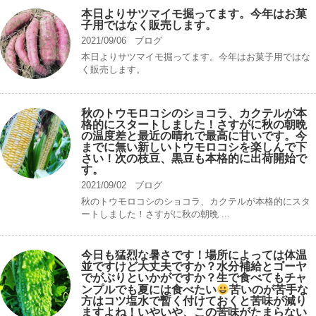
本日よりサツマイモ掘ってます。今年はお菓
子用ではなく販売します。
2021/09/06
ブログ
本日よりサツマイモ掘ってます。今年はお菓子用ではな
く販売します。
秋のトウモロコシのショコラ、カクテルが本
格的にスタートしました！さすがに秋の朝晩
の温度差と最近の晴れで最高に甘いです。今
までに無い新しいトウモロコシを楽しんで下
さい！次の枝豆、黒豆も本格的に出荷開始で
す。
2021/09/02
ブログ
秋のトウモロコシのショコラ、カクテルが本格的にスタ
ートしました！さすがに秋の朝晩 ...
今日も猛烈な暑さです！場所によっては体温
並ですけど大丈夫ですか？水分補給とゴーヤ
でがぶりといかがですか？生で食べてもチャ
ンプルでも夏には食べたい
苦いのが苦手な
方はコツ塩水で暫く付けておくと苦味が減り
ますよね！いやいや、この苦味がたまらない