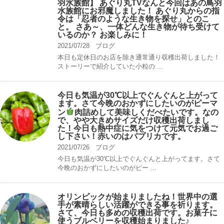
羽水族館】 あぐり丸TVなんと今回はあの鳥羽
水族館にお邪魔しました！ あぐり丸からの指
令は「忍者のような生き物を探せ」とのこ
と。 さあ～、一体どんな生き物が待ち受けて
いるのか？ お楽しみに！
2021/07/28
ブログ
本日も定休日のお店を除き通常通り収穫出荷しました！
ストーリーで紹介していた小粒の ...
今日も気温が30℃以上でぐんぐんと上がって
ます。さて今晩のおかずにしたいのがピーマ
ン
肉詰めして美味しくだべたいです。なの
で、やや大きめサイズだけ収穫出荷しまし
た！今日も熱中症に気をつけて元気でお過ご
し下さい！赤いのはパプリカです。
2021/07/26
ブログ
今日も気温が30℃以上でぐんぐんと上がってます。さて
今晩のおかずにしたいのがピー ...
オリンピックが始まりましたね！世界中の選
手が素晴らしい活躍ができる事を祈ります。
さて、今日も多めの収穫出荷です。お菓子に
使うブルベリーを収穫始まりました♪