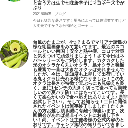
と言う方は生で七味唐辛子にマヨネーズでが
ぶり
2021/08/05
ブログ
今日も猛烈な暑さです！場所によっては体温並ですけど
大丈夫ですか？水分補給とゴーヤ ...
台風のたまごが、4つ？まるでマリアナ諸島の
様な衛星画像をみて驚いてます。最近のスコ
ールといい南国！安全と熱中症、コロナ対策
と気をつけて頑張りましょう！さて今日はネ
バ〜シリーズをご紹介します。カクカクした
形のオクラから丸いオクラ、島オクラと種類
も豊富で一昔は大きなオクラは売れませんで
したが、今は、認知度も上昇して出荷してい
る丸オクラは売れる様になりました！この丸
オクラは長さが特徴で天ぷらにも見栄えも良
く、更に1センチの大きく切って食べても美味
しいので夏バテ防止にはもってこいです。長
くて柔らかいので食べ応えはありますよ♪ 是非
お試し下さい♪。そしてお知らせ！土日に開催
されたイベントは無事終了しました！たくさ
んの方お越し頂き誠に有難う御座います、次
回機会があれば是非イベントにお越し下さ
い！尚、イベントは主催者様の公式内容のと
おりです。キャンプ️施設の知り合いできまし