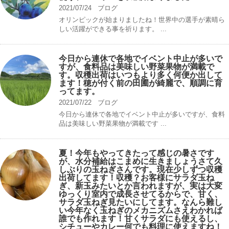
2021/07/24
ブログ
オリンピックが始まりましたね！世界中の選手が素晴ら
しい活躍ができる事を祈ります。 ...
今日から連休で各地でイベント中止が多いで
すが、食料品は美味しい野菜果物が満載で
す。収穫出荷はいつもより多く何便か出して
ます！穂が付く前の田圃が綺麗で、順調に育
ってます。
2021/07/22
ブログ
今日から連休で各地でイベント中止が多いですが、食料
品は美味しい野菜果物が満載です ...
夏！今年もやってきたって感じの暑さです
が、水分補給はこまめに生きましょうさて久
しぶりの玉ねぎさんです。現在少しずつ収穫
出荷してます！収穫？お客様にサラダ玉ね
ぎ、新玉みたいとか言われますが、実は大変
ゆっくり室内で成長させてるからで、甘く、
サラダ玉ねぎ見たいにしてます。なんら難し
い今年なく玉ねぎのメカニズムさえわかれば
誰でも作れます！甘くサラダにも使えるし、
シチューやカレー何でも料理に使えますね！