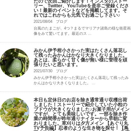
たので次回ご紹介します！インスタのストー
リー、Twitter、YouTubeを是非ご登録くださ
い！最新のイベントなどを掲載してます。そ
れではこれからも元気でお過ごし下さい♪
2021/08/04
ブログ
台風のたまごが、4つ？まるでマリアナ諸島の様な衛星画
像をみて驚いてます。最近のス ...
みかん伊予柑小さかった実はたくさん落花し
て残ったみかんはかなり大きくなりました。
あとは、柔らかく甘く傷が無い様に管理を頑
張りたいと思います。
2021/07/30
ブログ
みかん伊予柑小さかった実はたくさん落花して残ったみ
かんはかなり大きくなりました。 ...
本日も定休日のお店を除き通常通り収穫出荷
しました！ストーリーで紹介していた小粒の
ブドウが大きくなりました♪お菓子用がメイン
ですが、とても美味しいです。一部を除き作
業の時間帯が昨年通りナイターから早朝に変
わりました。草刈りは夕方メイン 【あぐり丸
TV予告編】忍者のような生き物を探せ！【鳥