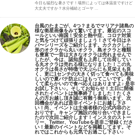
今日も猛烈な暑さです！場所によっては体温並ですけど
大丈夫ですか？水分補給とゴーヤ ...
台風のたまごが、4つ？まるでマリアナ諸島の
様な衛星画像をみて驚いてます。最近のスコ
ールといい南国！安全と熱中症、コロナ対策
と気をつけて頑張りましょう！さて今日はネ
バ〜シリーズをご紹介します。カクカクした
形のオクラから丸いオクラ、島オクラと種類
も豊富で一昔は大きなオクラは売れませんで
したが、今は、認知度も上昇して出荷してい
る丸オクラは売れる様になりました！この丸
オクラは長さが特徴で天ぷらにも見栄えも良
く、更に1センチの大きく切って食べても美味
しいので夏バテ防止にはもってこいです。長
くて柔らかいので食べ応えはありますよ♪ 是非
お試し下さい♪。そしてお知らせ！土日に開催
されたイベントは無事終了しました！たくさ
んの方お越し頂き誠に有難う御座います、次
回機会があれば是非イベントにお越し下さ
い！尚、イベントは主催者様の公式内容のと
おりです。キャンプ️施設の知り合いできまし
たので次回ご紹介します！インスタのストー
リー、Twitter、YouTubeを是非ご登録くださ
い！最新のイベントなどを掲載してます。そ
れではこれからも元気でお過ごし下さい♪