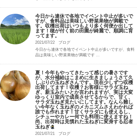
今日から連休で各地でイベント中止が多いで
すが、食料品は美味しい野菜果物が満載で
す。収穫出荷はいつもより多く何便か出して
ます！穂が付く前の田圃が綺麗で、順調に育
ってます。
2021/07/22
ブログ
今日から連休で各地でイベント中止が多いですが、食料
品は美味しい野菜果物が満載です ...
夏！今年もやってきたって感じの暑さです
が、水分補給はこまめに生きましょうさて久
しぶりの玉ねぎさんです。現在少しずつ収穫
出荷してます！収穫？お客様にサラダ玉ね
ぎ、新玉みたいとか言われますが、実は大変
ゆっくり室内で成長させてるからで、甘く、
サラダ玉ねぎ見たいにしてます。なんら難し
い今年なく玉ねぎのメカニズムさえわかれば
誰でも作れます！甘くサラダにも使えるし、
シチューやカレー何でも料理に使えますね！
尚、出荷時は見慣れた玉ねぎに変身する忍者
玉ねぎ
2021/07/21
ブログ