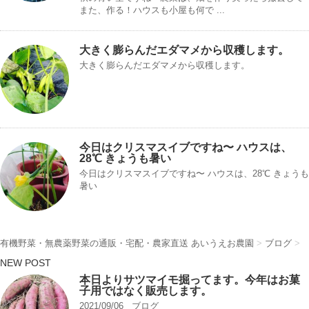
また、作る！ハウスも小屋も何で ...
大きく膨らんだエダマメから収穫します。
大きく膨らんだエダマメから収穫します。
今日はクリスマスイブですね〜 ハウスは、
28℃ きょうも暑い
今日はクリスマスイブですね〜 ハウスは、28℃ きょうも
暑い
有機野菜・無農薬野菜の通販・宅配・農家直送 あいうえお農園
>
ブログ
>
NEW POST
本日よりサツマイモ掘ってます。今年はお菓
子用ではなく販売します。
2021/09/06
ブログ