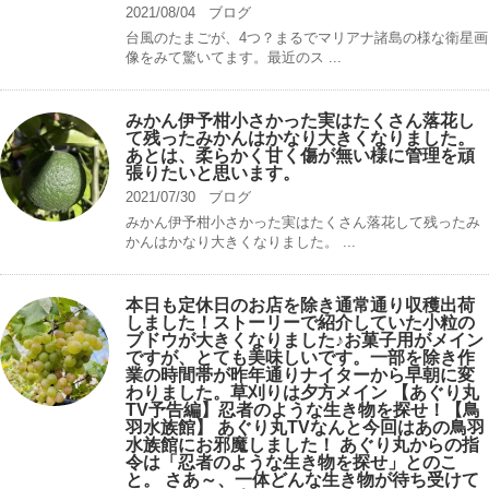
2021/08/04
ブログ
台風のたまごが、4つ？まるでマリアナ諸島の様な衛星画
像をみて驚いてます。最近のス ...
みかん伊予柑小さかった実はたくさん落花し
て残ったみかんはかなり大きくなりました。
あとは、柔らかく甘く傷が無い様に管理を頑
張りたいと思います。
2021/07/30
ブログ
みかん伊予柑小さかった実はたくさん落花して残ったみ
かんはかなり大きくなりました。 ...
本日も定休日のお店を除き通常通り収穫出荷
しました！ストーリーで紹介していた小粒の
ブドウが大きくなりました♪お菓子用がメイン
ですが、とても美味しいです。一部を除き作
業の時間帯が昨年通りナイターから早朝に変
わりました。草刈りは夕方メイン 【あぐり丸
TV予告編】忍者のような生き物を探せ！【鳥
羽水族館】 あぐり丸TVなんと今回はあの鳥羽
水族館にお邪魔しました！ あぐり丸からの指
令は「忍者のような生き物を探せ」とのこ
と。 さあ～、一体どんな生き物が待ち受けて