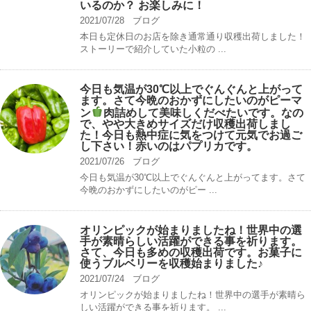
いるのか？ お楽しみに！
2021/07/28
ブログ
本日も定休日のお店を除き通常通り収穫出荷しました！
ストーリーで紹介していた小粒の ...
今日も気温が30℃以上でぐんぐんと上がって
ます。さて今晩のおかずにしたいのがピーマ
ン
肉詰めして美味しくだべたいです。なの
で、やや大きめサイズだけ収穫出荷しまし
た！今日も熱中症に気をつけて元気でお過ご
し下さい！赤いのはパプリカです。
2021/07/26
ブログ
今日も気温が30℃以上でぐんぐんと上がってます。さて
今晩のおかずにしたいのがピー ...
オリンピックが始まりましたね！世界中の選
手が素晴らしい活躍ができる事を祈ります。
さて、今日も多めの収穫出荷です。お菓子に
使うブルベリーを収穫始まりました♪
2021/07/24
ブログ
オリンピックが始まりましたね！世界中の選手が素晴ら
しい活躍ができる事を祈ります。 ...