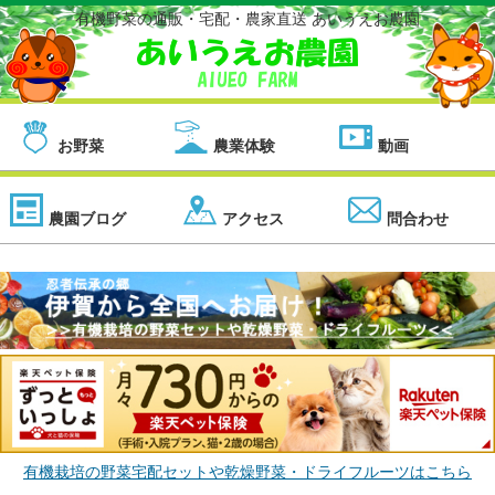
有機野菜の通販・宅配・農家直送 あいうえお農園
お野菜
農業体験
動画
農園ブログ
アクセス
問合わせ
有機栽培の野菜宅配セットや乾燥野菜・ドライフルーツはこちら