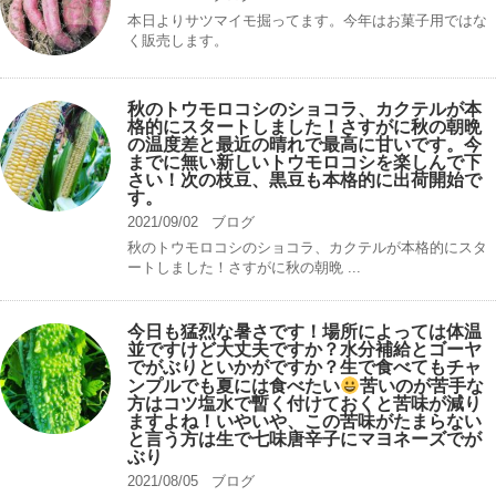
本日よりサツマイモ掘ってます。今年はお菓子用ではな
く販売します。
秋のトウモロコシのショコラ、カクテルが本
格的にスタートしました！さすがに秋の朝晩
の温度差と最近の晴れで最高に甘いです。今
までに無い新しいトウモロコシを楽しんで下
さい！次の枝豆、黒豆も本格的に出荷開始で
す。
2021/09/02
ブログ
秋のトウモロコシのショコラ、カクテルが本格的にスタ
ートしました！さすがに秋の朝晩 ...
今日も猛烈な暑さです！場所によっては体温
並ですけど大丈夫ですか？水分補給とゴーヤ
でがぶりといかがですか？生で食べてもチャ
ンプルでも夏には食べたい
苦いのが苦手な
方はコツ塩水で暫く付けておくと苦味が減り
ますよね！いやいや、この苦味がたまらない
と言う方は生で七味唐辛子にマヨネーズでが
ぶり
2021/08/05
ブログ