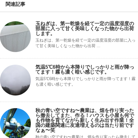
関連記事
玉ねぎは、第一乾燥を経て一定の温度湿度の
部屋に入って甘く美味しくなった物から出荷
します。
玉ねぎは、第一乾燥を経て一定の温度湿度の部屋に入っ
て甘く美味しくなった物から出荷 ...
気温5℃6時から本降りでしっかりと雨が降っ
てます！霧も濃く暗い感じです。
気温5℃6時から本降りでしっかりと雨が降ってます！霧
も濃く暗い感じです。
秋の青い空ですね〜農業は、畑を作り実った
ら撤去してまた、作る！ハウスも小屋も何で
も作物を育てながら新しく生み出す作業！全
国の建築関連に友達増えるのは当たり前です
なぁ〜笑
秋の青い空ですね〜農業は、畑を作り実ったら撤去して