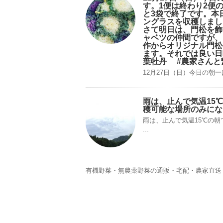
す。1便は終わり2便
と3袋で終了です。
ングラスを収穫しま
さて明日は、門松を飾
ャベツの仲間ですか
作からオリジナル門松
ます。それでは良い日
葉牡丹 #農家さんと
12月27日（日）今日の朝一は
雨は、止んで気温15
穫可能な場所のみにな
雨は、止んで気温15℃の
...
有機野菜・無農薬野菜の通販・宅配・農家直送