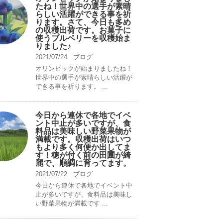
たね！世界中の選手が素晴
らしい活躍ができる事を祈
ります。さて、今日も多め
の収穫出荷です。お菓子に
使うブルベリーを収穫始ま
りました♪
2021/07/24
ブログ
オリンピックが始まりましたね！
世界中の選手が素晴らしい活躍が
できる事を祈ります。 ...
今日から連休で各地でイベ
ント中止が多いですが、食
料品は美味しい野菜果物が
満載です。収穫出荷はいつ
もより多く何便か出してま
す！穂が付く前の田圃が綺
麗で、順調に育ってます。
2021/07/22
ブログ
今日から連休で各地でイベント中
止が多いですが、食料品は美味し
い野菜果物が満載です ...