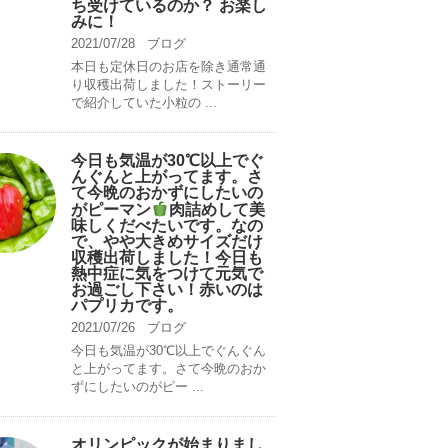
ち受けているのか？ お楽し
みに！
2021/07/28
ブログ
本日も定休日のお店を除き通常通
り収穫出荷しました！ストーリー
で紹介していた小粒の ...
今日も気温が30℃以上でぐ
んぐんと上がってます。さ
て今晩のおかずにしたいの
がピーマン
肉詰めして美
味しくだべたいです。なの
で、やや大きめサイズだけ
収穫出荷しました！今日も
熱中症に気をつけて元気で
お過ごし下さい！赤いのは
パプリカです。
2021/07/26
ブログ
今日も気温が30℃以上でぐんぐん
と上がってます。さて今晩のおか
ずにしたいのがピー ...
オリンピックが始まりまし