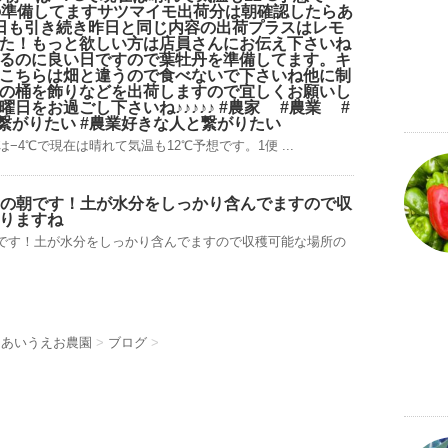
の準備してますサツマイモ出荷分は朝確認したらあ
本日も引き続き昨日と同じ内容の出荷プラスはレモ
した！もっと欲しい方は店員さんにお伝え下さいね
るのに良い日ですので葉牡丹を準備してます。キ
゙、こちらは畑と違うので食べないで下さいね他に制
の桶を飾りなどを出荷しますので宜しくお願いし
曜日をお過ごし下さいね♪♪♪♪♪ #農家 #農業 #
繋がりたい #農業好きな人と繋がりたい
−4℃で現在は晴れて気温も12℃予想です。1便 ...
℃の朝です！土が水分をしっかり含んでますので収
りますね
朝です！土が水分をしっかり含んでますので収穫可能な場所の
 あいうえお農園
>
ブログ
>