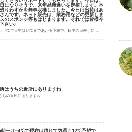
してもらいサポートしてもらってます。今日は、
日になりそうで、来年品種違いを定植します。本
残りわずかを無事収穫しました。今日は出荷はあ
さんです。ネット販売は、業務用などの更新しま
スのスポンジ等もはじまります。それでは皆様今
下さい♪
、4℃で日中は14℃まであがる予報で、日中の日差しに ...
所はうちの近所にありますね
うちの近所にありますね
の朝一は−4℃で現在は晴れて気温も12℃予想で