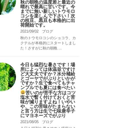
秋の朝晩の温度差と最近の
晴れで最高に甘いです。今
までに無い新しいトウモロ
コシを楽しんで下さい！次
の枝豆、黒豆も本格的に出
荷開始です。
2021/09/02
ブログ
秋のトウモロコシのショコラ、カ
クテルが本格的にスタートしまし
た！さすがに秋の朝晩 ...
今日も猛烈な暑さです！場
所によっては体温並ですけ
ど大丈夫ですか？水分補給
とゴーヤでがぶりといかが
ですか？生で食べてもチャ
ンプルでも夏には食べたい
苦いのが苦手な方はコツ
塩水で暫く付けておくと苦
味が減りますよね！いやい
や、この苦味がたまらない
と言う方は生で七味唐辛子
にマヨネーズでがぶり
2021/08/05
ブログ