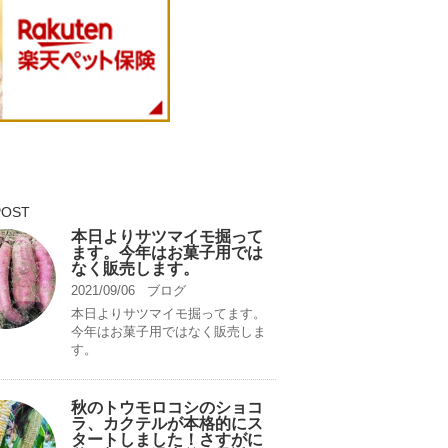
POST
本日よりサツマイモ掘って
ます。今年はお菓子用では
なく販売します。
2021/09/06
ブログ
本日よりサツマイモ掘ってます。
今年はお菓子用ではなく販売しま
す。
秋のトウモロコシのショコ
ラ、カクテルが本格的にス
タートしました！さすがに