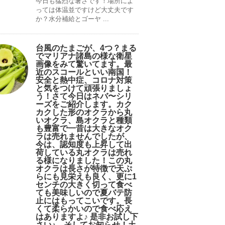
今日も猛烈な暑さです！場所によ
っては体温並ですけど大丈夫です
か？水分補給とゴーヤ ...
台風のたまごが、4つ？まる
でマリアナ諸島の様な衛星
画像をみて驚いてます。最
近のスコールといい南国！
安全と熱中症、コロナ対策
と気をつけて頑張りましょ
う！さて今日はネバ〜シリ
ーズをご紹介します。カク
カクした形のオクラから丸
いオクラ、島オクラと種類
も豊富で一昔は大きなオク
ラは売れませんでしたが、
今は、認知度も上昇して出
荷している丸オクラは売れ
る様になりました！この丸
オクラは長さが特徴で天ぷ
らにも見栄えも良く、更に1
センチの大きく切って食べ
ても美味しいので夏バテ防
止にはもってこいです。長
くて柔らかいので食べ応え
はありますよ♪ 是非お試し下
さい♪。そしてお知らせ！土