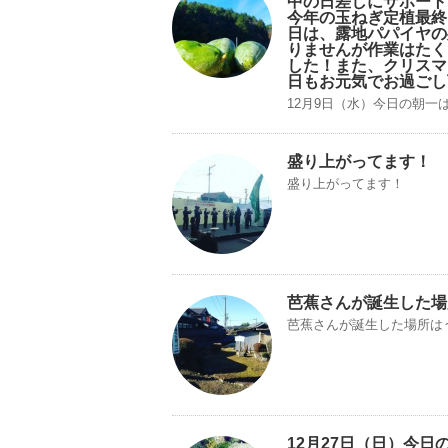
中の日差しにサポート
今年の玉ねぎ定植最終
日は、露地パパイヤの
りませんが作業はたく
した！また、クリスマ
日もお元気でお過ごし
12月9日（水）今日の朝一は
盛り上がってます！
盛り上がってます！
芭蕉さんが誕生した場
芭蕉さんが誕生した場所は
12月27日（日）今日