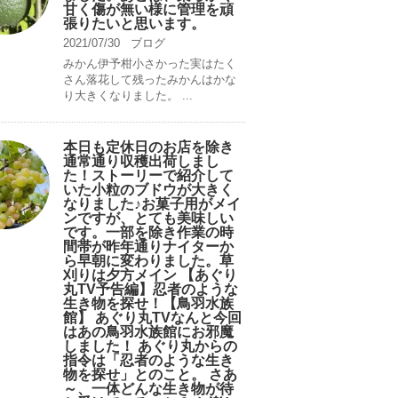
甘く傷が無い様に管理を頑
張りたいと思います。
2021/07/30
ブログ
みかん伊予柑小さかった実はたく
さん落花して残ったみかんはかな
り大きくなりました。 ...
本日も定休日のお店を除き
通常通り収穫出荷しまし
た！ストーリーで紹介して
いた小粒のブドウが大きく
なりました♪お菓子用がメイ
ンですが、とても美味しい
です。一部を除き作業の時
間帯が昨年通りナイターか
ら早朝に変わりました。草
刈りは夕方メイン 【あぐり
丸TV予告編】忍者のような
生き物を探せ！【鳥羽水族
館】 あぐり丸TVなんと今回
はあの鳥羽水族館にお邪魔
しました！ あぐり丸からの
指令は「忍者のような生き
物を探せ」とのこと。 さあ
～、一体どんな生き物が待