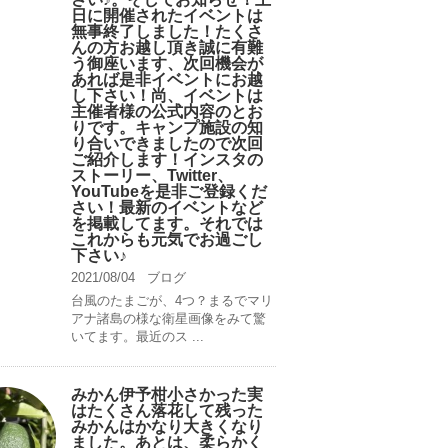
日に開催されたイベントは
無事終了しました！たくさ
んの方お越し頂き誠に有難
う御座います、次回機会が
あれば是非イベントにお越
し下さい！尚、イベントは
主催者様の公式内容のとお
りです。キャンプ️施設の知
り合いできましたので次回
ご紹介します！インスタの
ストーリー、Twitter、
YouTubeを是非ご登録くだ
さい！最新のイベントなど
を掲載してます。それでは
これからも元気でお過ごし
下さい♪
2021/08/04
ブログ
台風のたまごが、4つ？まるでマリ
アナ諸島の様な衛星画像をみて驚
いてます。最近のス ...
みかん伊予柑小さかった実
はたくさん落花して残った
みかんはかなり大きくなり
ました。あとは、柔らかく