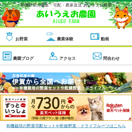
有機野菜の通販・宅配・農家直送 あいうえお農園
お野菜
農業体験
動画
農園ブログ
アクセス
問合わせ
有機栽培の野菜宅配セットや乾燥野菜・ドライフルーツはこちら