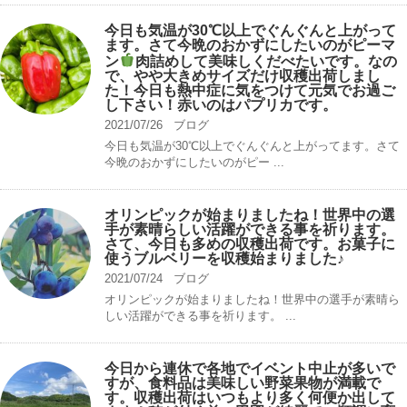
今日も気温が30℃以上でぐんぐんと上がって
ます。さて今晩のおかずにしたいのがピーマ
ン
肉詰めして美味しくだべたいです。なの
で、やや大きめサイズだけ収穫出荷しまし
た！今日も熱中症に気をつけて元気でお過ご
し下さい！赤いのはパプリカです。
2021/07/26
ブログ
今日も気温が30℃以上でぐんぐんと上がってます。さて
今晩のおかずにしたいのがピー ...
オリンピックが始まりましたね！世界中の選
手が素晴らしい活躍ができる事を祈ります。
さて、今日も多めの収穫出荷です。お菓子に
使うブルベリーを収穫始まりました♪
2021/07/24
ブログ
オリンピックが始まりましたね！世界中の選手が素晴ら
しい活躍ができる事を祈ります。 ...
今日から連休で各地でイベント中止が多いで
すが、食料品は美味しい野菜果物が満載で
す。収穫出荷はいつもより多く何便か出して