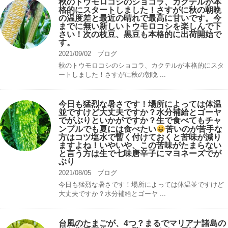
秋のトウモロコシのショコラ、カクテルが本
格的にスタートしました！さすがに秋の朝晩
の温度差と最近の晴れで最高に甘いです。今
までに無い新しいトウモロコシを楽しんで下
さい！次の枝豆、黒豆も本格的に出荷開始で
す。
2021/09/02
ブログ
秋のトウモロコシのショコラ、カクテルが本格的にスタ
ートしました！さすがに秋の朝晩 ...
今日も猛烈な暑さです！場所によっては体温
並ですけど大丈夫ですか？水分補給とゴーヤ
でがぶりといかがですか？生で食べてもチャ
ンプルでも夏には食べたい
苦いのが苦手な
方はコツ塩水で暫く付けておくと苦味が減り
ますよね！いやいや、この苦味がたまらない
と言う方は生で七味唐辛子にマヨネーズでが
ぶり
2021/08/05
ブログ
今日も猛烈な暑さです！場所によっては体温並ですけど
大丈夫ですか？水分補給とゴーヤ ...
台風のたまごが、4つ？まるでマリアナ諸島の