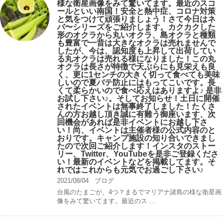
様な衛星画像をみて驚いてます。最近のスコ
ールといい南国！安全と熱中症、コロナ対策
と気をつけて頑張りましょう！さて今日はネ
バ〜シリーズをご紹介します。カクカクした
形のオクラから丸いオクラ、島オクラと種類
も豊富で一昔は大きなオクラは売れませんで
したが、今は、認知度も上昇して出荷してい
る丸オクラは売れる様になりました！この丸
オクラは長さが特徴で天ぷらにも見栄えも良
く、更に1センチの大きく切って食べても美味
しいので夏バテ防止にはもってこいです。長
くて柔らかいので食べ応えはありますよ♪ 是非
お試し下さい♪。そしてお知らせ！土日に開催
されたイベントは無事終了しました！たくさ
んの方お越し頂き誠に有難う御座います、次
回機会があれば是非イベントにお越し下さ
い！尚、イベントは主催者様の公式内容のと
おりです。キャンプ️施設の知り合いできまし
たので次回ご紹介します！インスタのストー
リー、Twitter、YouTubeを是非ご登録くださ
い！最新のイベントなどを掲載してます。そ
れではこれからも元気でお過ごし下さい♪
2021/08/04
ブログ
台風のたまごが、4つ？まるでマリアナ諸島の様な衛星画
像をみて驚いてます。最近のス ...