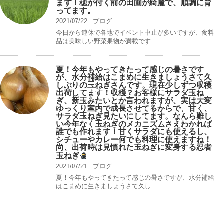
ます！穂が付く前の田圃が綺麗で、順調に育
ってます。
2021/07/22
ブログ
今日から連休で各地でイベント中止が多いですが、食料
品は美味しい野菜果物が満載です ...
夏！今年もやってきたって感じの暑さです
が、水分補給はこまめに生きましょうさて久
しぶりの玉ねぎさんです。現在少しずつ収穫
出荷してます！収穫？お客様にサラダ玉ね
ぎ、新玉みたいとか言われますが、実は大変
ゆっくり室内で成長させてるからで、甘く、
サラダ玉ねぎ見たいにしてます。なんら難し
い今年なく玉ねぎのメカニズムさえわかれば
誰でも作れます！甘くサラダにも使えるし、
シチューやカレー何でも料理に使えますね！
尚、出荷時は見慣れた玉ねぎに変身する忍者
玉ねぎ
2021/07/21
ブログ
夏！今年もやってきたって感じの暑さですが、水分補給
はこまめに生きましょうさて久し ...