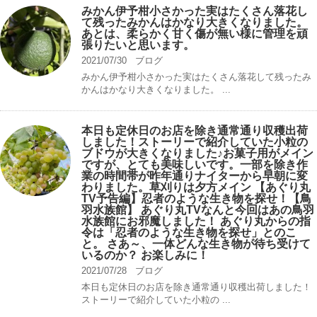
みかん伊予柑小さかった実はたくさん落花し
て残ったみかんはかなり大きくなりました。
あとは、柔らかく甘く傷が無い様に管理を頑
張りたいと思います。
2021/07/30
ブログ
みかん伊予柑小さかった実はたくさん落花して残ったみ
かんはかなり大きくなりました。 ...
本日も定休日のお店を除き通常通り収穫出荷
しました！ストーリーで紹介していた小粒の
ブドウが大きくなりました♪お菓子用がメイン
ですが、とても美味しいです。一部を除き作
業の時間帯が昨年通りナイターから早朝に変
わりました。草刈りは夕方メイン 【あぐり丸
TV予告編】忍者のような生き物を探せ！【鳥
羽水族館】 あぐり丸TVなんと今回はあの鳥羽
水族館にお邪魔しました！ あぐり丸からの指
令は「忍者のような生き物を探せ」とのこ
と。 さあ～、一体どんな生き物が待ち受けて
いるのか？ お楽しみに！
2021/07/28
ブログ
本日も定休日のお店を除き通常通り収穫出荷しました！
ストーリーで紹介していた小粒の ...