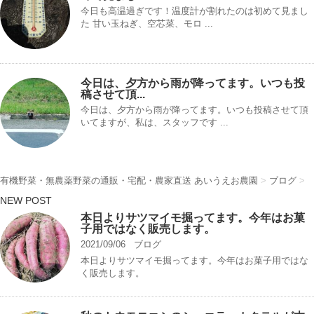
今日も高温過ぎです！温度計が割れたのは初めて見まし
た︎ 甘い玉ねぎ、空芯菜、モロ ...
今日は、夕方から雨が降ってます。いつも投
稿させて頂...
今日は、夕方から雨が降ってます。いつも投稿させて頂
いてますが、私は、スタッフです ...
有機野菜・無農薬野菜の通販・宅配・農家直送 あいうえお農園
>
ブログ
>
NEW POST
本日よりサツマイモ掘ってます。今年はお菓
子用ではなく販売します。
2021/09/06
ブログ
本日よりサツマイモ掘ってます。今年はお菓子用ではな
く販売します。