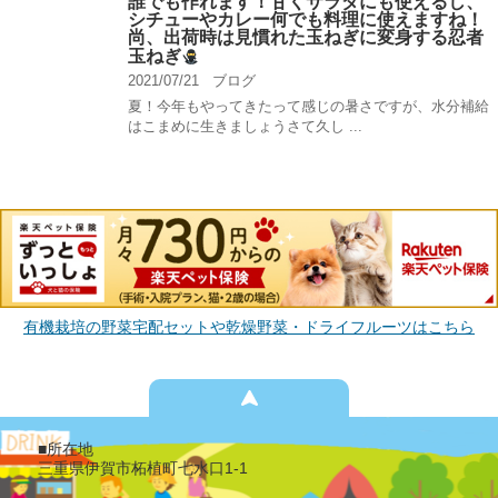
誰でも作れます！甘くサラダにも使えるし、
シチューやカレー何でも料理に使えますね！
尚、出荷時は見慣れた玉ねぎに変身する忍者
玉ねぎ
2021/07/21
ブログ
夏！今年もやってきたって感じの暑さですが、水分補給
はこまめに生きましょうさて久し ...
有機栽培の野菜宅配セットや乾燥野菜・ドライフルーツはこちら
■所在地
三重県伊賀市柘植町七水口1-1