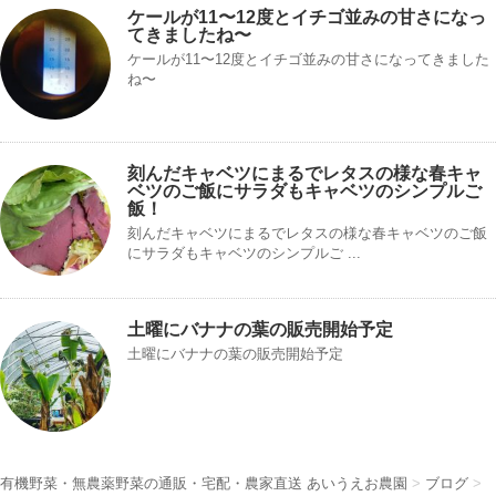
ケールが11〜12度とイチゴ並みの甘さになっ
てきましたね〜
ケールが11〜12度とイチゴ並みの甘さになってきました
ね〜
刻んだキャベツにまるでレタスの様な春キャ
ベツのご飯にサラダもキャベツのシンプルご
飯！
刻んだキャベツにまるでレタスの様な春キャベツのご飯
にサラダもキャベツのシンプルご ...
土曜にバナナの葉の販売開始予定
土曜にバナナの葉の販売開始予定
有機野菜・無農薬野菜の通販・宅配・農家直送 あいうえお農園
>
ブログ
>