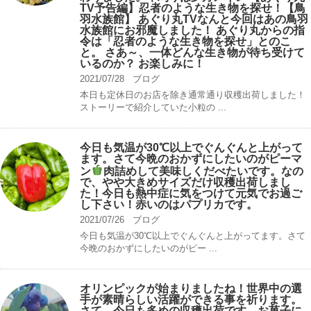
TV予告編】忍者のような生き物を探せ！【鳥
羽水族館】 あぐり丸TVなんと今回はあの鳥羽
水族館にお邪魔しました！ あぐり丸からの指
令は「忍者のような生き物を探せ」とのこ
と。 さあ～、一体どんな生き物が待ち受けて
いるのか？ お楽しみに！
2021/07/28
ブログ
本日も定休日のお店を除き通常通り収穫出荷しました！
ストーリーで紹介していた小粒の ...
今日も気温が30℃以上でぐんぐんと上がって
ます。さて今晩のおかずにしたいのがピーマ
ン
肉詰めして美味しくだべたいです。なの
で、やや大きめサイズだけ収穫出荷しまし
た！今日も熱中症に気をつけて元気でお過ご
し下さい！赤いのはパプリカです。
2021/07/26
ブログ
今日も気温が30℃以上でぐんぐんと上がってます。さて
今晩のおかずにしたいのがピー ...
オリンピックが始まりましたね！世界中の選
手が素晴らしい活躍ができる事を祈ります。
さて、今日も多めの収穫出荷です。お菓子に