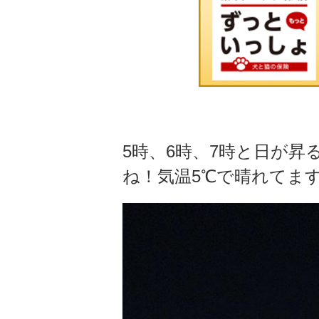
5時、6時、7時と日が
ね！気温5℃で晴れてま