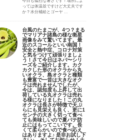
今日も猛烈な暑さです！場所によ
っては体温並ですけど大丈夫です
か？水分補給とゴーヤ ...
台風のたまごが、4つ？まる
でマリアナ諸島の様な衛星
画像をみて驚いてます。最
近のスコールといい南国！
安全と熱中症、コロナ対策
と気をつけて頑張りましょ
う！さて今日はネバ〜シリ
ーズをご紹介します。カク
カクした形のオクラから丸
いオクラ、島オクラと種類
も豊富で一昔は大きなオク
ラは売れませんでしたが、
今は、認知度も上昇して出
荷している丸オクラは売れ
る様になりました！この丸
オクラは長さが特徴で天ぷ
らにも見栄えも良く、更に1
センチの大きく切って食べ
ても美味しいので夏バテ防
止にはもってこいです。長
くて柔らかいので食べ応え
はありますよ♪ 是非お試し下
さい♪。そしてお知らせ！土