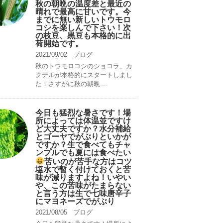
秋の朝晩の温度差と最近の
晴れで最高に甘いです。今
までに無い新しいトウモロ
コシを楽しんで下さい！次
の枝豆、黒豆も本格的に出
荷開始です。
2021/09/02
ブログ
秋のトウモロコシのショコラ、カ
クテルが本格的にスタートしまし
た！さすがに秋の朝晩 ...
今日も猛烈な暑さです！場
所によっては体温並ですけ
ど大丈夫ですか？水分補給
とゴーヤでがぶりといかが
ですか？生で食べてもチャ
ンプルでも夏には食べたい
苦いのが苦手な方はコツ
塩水で暫く付けておくと苦
味が減りますよね！いやい
や、この苦味がたまらない
と言う方は生で七味唐辛子
にマヨネーズでがぶり
2021/08/05
ブログ