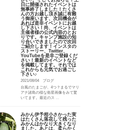
日に開催されたイベントは
無事終了しました！たくさ
んの方お越し頂き誠に有難
う御座います、次回機会が
あれば是非イベントにお越
し下さい！尚、イベントは
主催者様の公式内容のとお
りです。キャンプ️施設の知
り合いできましたので次回
ご紹介します！インスタの
ストーリー、Twitter、
YouTubeを是非ご登録くだ
さい！最新のイベントなど
を掲載してます。それでは
これからも元気でお過ごし
下さい♪
2021/08/04
ブログ
台風のたまごが、4つ？まるでマリ
アナ諸島の様な衛星画像をみて驚
いてます。最近のス ...
みかん伊予柑小さかった実
はたくさん落花して残った
みかんはかなり大きくなり
ました。あとは、柔らかく