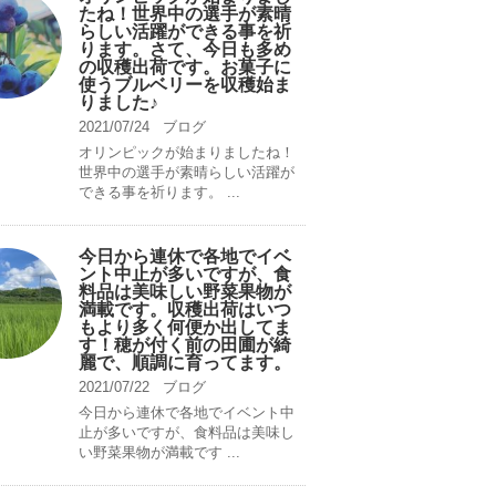
たね！世界中の選手が素晴
らしい活躍ができる事を祈
ります。さて、今日も多め
の収穫出荷です。お菓子に
使うブルベリーを収穫始ま
りました♪
2021/07/24
ブログ
オリンピックが始まりましたね！
世界中の選手が素晴らしい活躍が
できる事を祈ります。 ...
今日から連休で各地でイベ
ント中止が多いですが、食
料品は美味しい野菜果物が
満載です。収穫出荷はいつ
もより多く何便か出してま
す！穂が付く前の田圃が綺
麗で、順調に育ってます。
2021/07/22
ブログ
今日から連休で各地でイベント中
止が多いですが、食料品は美味し
い野菜果物が満載です ...