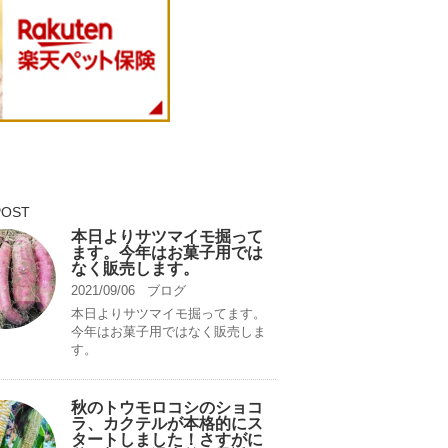
POST
本日よりサツマイモ掘って
ます。今年はお菓子用では
なく販売します。
2021/09/06
ブログ
本日よりサツマイモ掘ってます。
今年はお菓子用ではなく販売しま
す。
秋のトウモロコシのショコ
ラ、カクテルが本格的にス
タートしました！さすがに