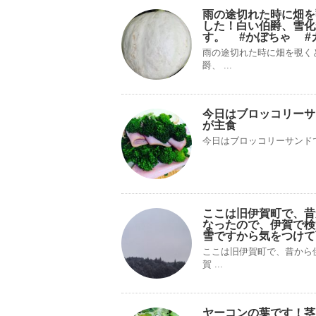
雨の途切れた時に畑を
した！白い伯爵、雪化
す。 #かぼちゃ #
雨の途切れた時に畑を覗く
爵、 ...
今日はブロッコリーサ
が主食
今日はブロッコリーサンド
ここは旧伊賀町で、昔
なったので、伊賀で検
雪ですから気をつけて
ここは旧伊賀町で、昔から
賀 ...
ヤーコンの葉です！茎