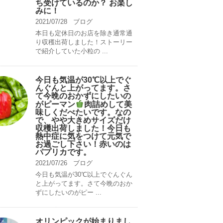
ち受けているのか？ お楽し
みに！
2021/07/28
ブログ
本日も定休日のお店を除き通常通
り収穫出荷しました！ストーリー
で紹介していた小粒の ...
今日も気温が30℃以上でぐ
んぐんと上がってます。さ
て今晩のおかずにしたいの
がピーマン
肉詰めして美
味しくだべたいです。なの
で、やや大きめサイズだけ
収穫出荷しました！今日も
熱中症に気をつけて元気で
お過ごし下さい！赤いのは
パプリカです。
2021/07/26
ブログ
今日も気温が30℃以上でぐんぐん
と上がってます。さて今晩のおか
ずにしたいのがピー ...
オリンピックが始まりまし