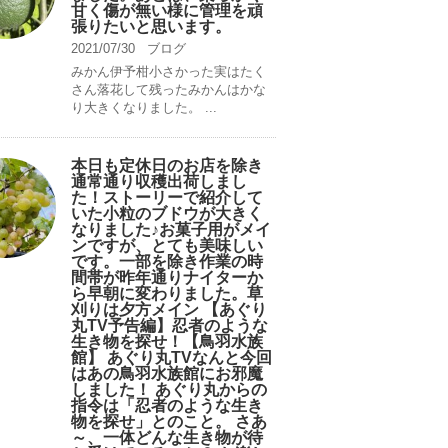
甘く傷が無い様に管理を頑
張りたいと思います。
2021/07/30
ブログ
みかん伊予柑小さかった実はたく
さん落花して残ったみかんはかな
り大きくなりました。 ...
本日も定休日のお店を除き
通常通り収穫出荷しまし
た！ストーリーで紹介して
いた小粒のブドウが大きく
なりました♪お菓子用がメイ
ンですが、とても美味しい
です。一部を除き作業の時
間帯が昨年通りナイターか
ら早朝に変わりました。草
刈りは夕方メイン 【あぐり
丸TV予告編】忍者のような
生き物を探せ！【鳥羽水族
館】 あぐり丸TVなんと今回
はあの鳥羽水族館にお邪魔
しました！ あぐり丸からの
指令は「忍者のような生き
物を探せ」とのこと。 さあ
～、一体どんな生き物が待