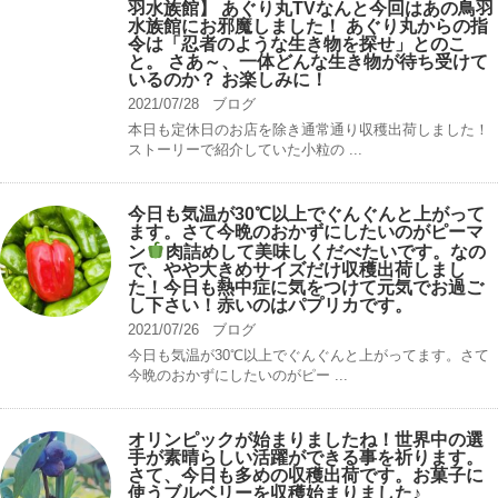
羽水族館】 あぐり丸TVなんと今回はあの鳥羽
水族館にお邪魔しました！ あぐり丸からの指
令は「忍者のような生き物を探せ」とのこ
と。 さあ～、一体どんな生き物が待ち受けて
いるのか？ お楽しみに！
2021/07/28
ブログ
本日も定休日のお店を除き通常通り収穫出荷しました！
ストーリーで紹介していた小粒の ...
今日も気温が30℃以上でぐんぐんと上がって
ます。さて今晩のおかずにしたいのがピーマ
ン
肉詰めして美味しくだべたいです。なの
で、やや大きめサイズだけ収穫出荷しまし
た！今日も熱中症に気をつけて元気でお過ご
し下さい！赤いのはパプリカです。
2021/07/26
ブログ
今日も気温が30℃以上でぐんぐんと上がってます。さて
今晩のおかずにしたいのがピー ...
オリンピックが始まりましたね！世界中の選
手が素晴らしい活躍ができる事を祈ります。
さて、今日も多めの収穫出荷です。お菓子に
使うブルベリーを収穫始まりました♪