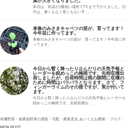
葉が大きくなりました。
本日は、気温が1番低い場所で7℃まで下がりました。日
中は、暑くもなく寒くもない予 ...
来春のみさきキャベツの苗が、育ってます！
今年並に作ってます。
来春のみさきキャベツの苗が、育ってます！今年並に作
ってます。
今日から暫く降ったり止んだりの天気予報と
レーダーを睨めっこの梅雨です。先程収穫出
荷しましたが、出荷時間は雨の隙間に収穫の
ために時間はバラバラとなります。さて、フ
ィンガーライムのその後ですが、実が付いて
ます。
今日から暫く降ったり止んだりの天気予報とレーダーを
睨めっこの梅雨です。先程収穫出 ...
有機野菜・無農薬野菜の通販・宅配・農家直送 あいうえお農園
>
ブログ
>
NEW POST