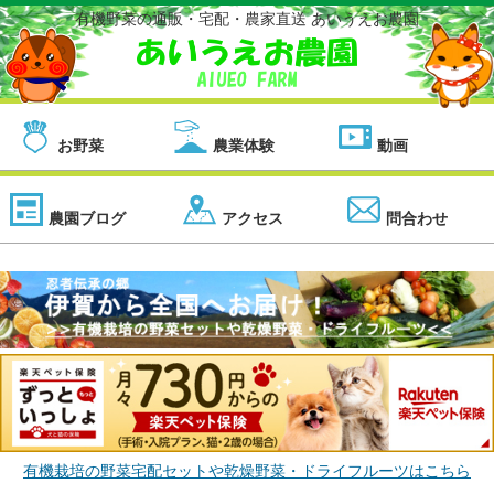
有機野菜の通販・宅配・農家直送 あいうえお農園
お野菜
農業体験
動画
農園ブログ
アクセス
問合わせ
有機栽培の野菜宅配セットや乾燥野菜・ドライフルーツはこちら