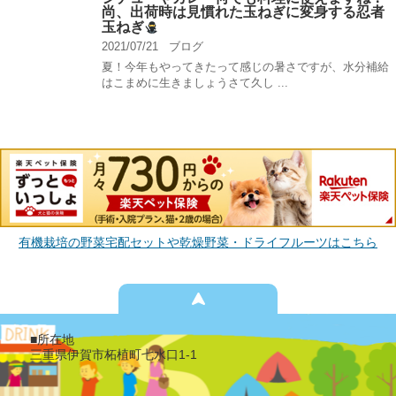
尚、出荷時は見慣れた玉ねぎに変身する忍者
玉ねぎ
2021/07/21
ブログ
夏！今年もやってきたって感じの暑さですが、水分補給
はこまめに生きましょうさて久し ...
有機栽培の野菜宅配セットや乾燥野菜・ドライフルーツはこちら
■所在地
三重県伊賀市柘植町七水口1-1