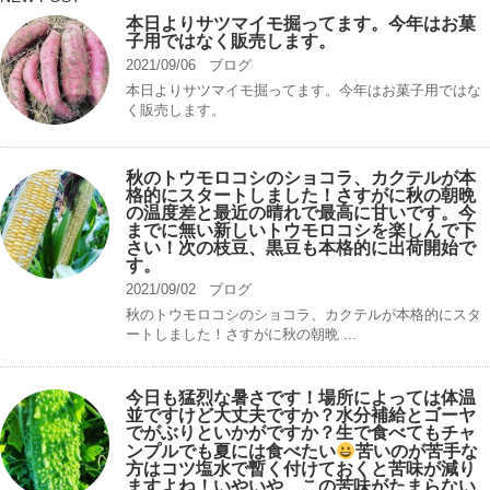
本日よりサツマイモ掘ってます。今年はお菓
子用ではなく販売します。
2021/09/06
ブログ
本日よりサツマイモ掘ってます。今年はお菓子用ではな
く販売します。
秋のトウモロコシのショコラ、カクテルが本
格的にスタートしました！さすがに秋の朝晩
の温度差と最近の晴れで最高に甘いです。今
までに無い新しいトウモロコシを楽しんで下
さい！次の枝豆、黒豆も本格的に出荷開始で
す。
2021/09/02
ブログ
秋のトウモロコシのショコラ、カクテルが本格的にスタ
ートしました！さすがに秋の朝晩 ...
今日も猛烈な暑さです！場所によっては体温
並ですけど大丈夫ですか？水分補給とゴーヤ
でがぶりといかがですか？生で食べてもチャ
ンプルでも夏には食べたい
苦いのが苦手な
方はコツ塩水で暫く付けておくと苦味が減り
ますよね！いやいや、この苦味がたまらない