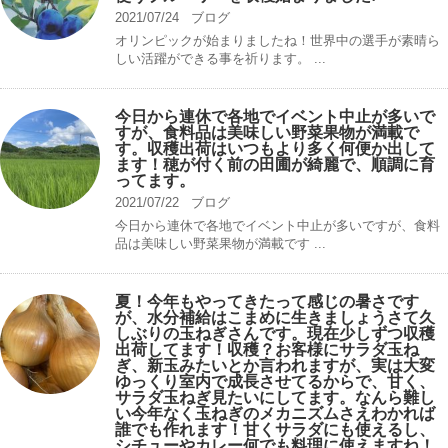
2021/07/24
ブログ
オリンピックが始まりましたね！世界中の選手が素晴ら
しい活躍ができる事を祈ります。 ...
今日から連休で各地でイベント中止が多いで
すが、食料品は美味しい野菜果物が満載で
す。収穫出荷はいつもより多く何便か出して
ます！穂が付く前の田圃が綺麗で、順調に育
ってます。
2021/07/22
ブログ
今日から連休で各地でイベント中止が多いですが、食料
品は美味しい野菜果物が満載です ...
夏！今年もやってきたって感じの暑さです
が、水分補給はこまめに生きましょうさて久
しぶりの玉ねぎさんです。現在少しずつ収穫
出荷してます！収穫？お客様にサラダ玉ね
ぎ、新玉みたいとか言われますが、実は大変
ゆっくり室内で成長させてるからで、甘く、
サラダ玉ねぎ見たいにしてます。なんら難し
い今年なく玉ねぎのメカニズムさえわかれば
誰でも作れます！甘くサラダにも使えるし、
シチューやカレー何でも料理に使えますね！