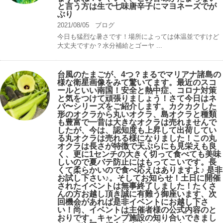
と言う方は生で七味唐辛子にマヨネーズでが
ぶり
2021/08/05
ブログ
今日も猛烈な暑さです！場所によっては体温並ですけど
大丈夫ですか？水分補給とゴーヤ ...
台風のたまごが、4つ？まるでマリアナ諸島の
様な衛星画像をみて驚いてます。最近のスコ
ールといい南国！安全と熱中症、コロナ対策
と気をつけて頑張りましょう！さて今日はネ
バ〜シリーズをご紹介します。カクカクした
形のオクラから丸いオクラ、島オクラと種類
も豊富で一昔は大きなオクラは売れませんで
したが、今は、認知度も上昇して出荷してい
る丸オクラは売れる様になりました！この丸
オクラは長さが特徴で天ぷらにも見栄えも良
く、更に1センチの大きく切って食べても美味
しいので夏バテ防止にはもってこいです。長
くて柔らかいので食べ応えはありますよ♪ 是非
お試し下さい♪。そしてお知らせ！土日に開催
されたイベントは無事終了しました！たくさ
んの方お越し頂き誠に有難う御座います、次
回機会があれば是非イベントにお越し下さ
い！尚、イベントは主催者様の公式内容のと
おりです。キャンプ️施設の知り合いできまし