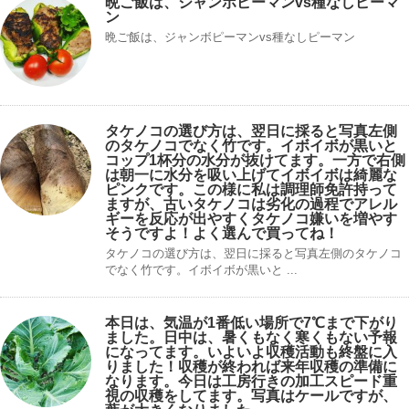
晩ご飯は、ジャンボピーマンvs種なしピーマ
ン
晩ご飯は、ジャンボピーマンvs種なしピーマン
タケノコの選び方は、翌日に採ると写真左側
のタケノコでなく竹です。イボイボが黒いと
コップ1杯分の水分が抜けてます。一方で右側
は朝一に水分を吸い上げてイボイボは綺麗な
ピンクです。この様に私は調理師免許持って
ますが、古いタケノコは劣化の過程でアレル
ギーを反応が出やすくタケノコ嫌いを増やす
そうですよ！よく選んで買ってね！
タケノコの選び方は、翌日に採ると写真左側のタケノコ
でなく竹です。イボイボが黒いと ...
本日は、気温が1番低い場所で7℃まで下がり
ました。日中は、暑くもなく寒くもない予報
になってます。いよいよ収穫活動も終盤に入
りました！収穫が終われば来年収穫の準備に
なります。今日は工房行きの加工スピード重
視の収穫をしてます。写真はケールですが、