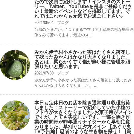
たので次回ご紹介します！インスタのストー
リー、Twitter、YouTubeを是非ご登録くださ
い！最新のイベントなどを掲載してます。そ
れではこれからも元気でお過ごし下さい♪
2021/08/04
ブログ
台風のたまごが、4つ？まるでマリアナ諸島の様な衛星画
像をみて驚いてます。最近のス ...
みかん伊予柑小さかった実はたくさん落花し
て残ったみかんはかなり大きくなりました。
あとは、柔らかく甘く傷が無い様に管理を頑
張りたいと思います。
2021/07/30
ブログ
みかん伊予柑小さかった実はたくさん落花して残ったみ
かんはかなり大きくなりました。 ...
本日も定休日のお店を除き通常通り収穫出荷
しました！ストーリーで紹介していた小粒の
ブドウが大きくなりました♪お菓子用がメイン
ですが、とても美味しいです。一部を除き作
業の時間帯が昨年通りナイターから早朝に変
わりました。草刈りは夕方メイン 【あぐり丸
TV予告編】忍者のような生き物を探せ！【鳥