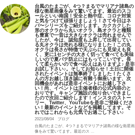
台風のたまごが、4つ？まるでマリアナ諸島の
様な衛星画像をみて驚いてます。最近のスコ
ールといい南国！安全と熱中症、コロナ対策
と気をつけて頑張りましょう！さて今日はネ
バ〜シリーズをご紹介します。カクカクした
形のオクラから丸いオクラ、島オクラと種類
も豊富で一昔は大きなオクラは売れませんで
したが、今は、認知度も上昇して出荷してい
る丸オクラは売れる様になりました！この丸
オクラは長さが特徴で天ぷらにも見栄えも良
く、更に1センチの大きく切って食べても美味
しいので夏バテ防止にはもってこいです。長
くて柔らかいので食べ応えはありますよ♪ 是非
お試し下さい♪。そしてお知らせ！土日に開催
されたイベントは無事終了しました！たくさ
んの方お越し頂き誠に有難う御座います、次
回機会があれば是非イベントにお越し下さ
い！尚、イベントは主催者様の公式内容のと
おりです。キャンプ️施設の知り合いできまし
たので次回ご紹介します！インスタのストー
リー、Twitter、YouTubeを是非ご登録くださ
い！最新のイベントなどを掲載してます。そ
れではこれからも元気でお過ごし下さい♪
2021/08/04
ブログ
台風のたまごが、4つ？まるでマリアナ諸島の様な衛星画
像をみて驚いてます。最近のス ...