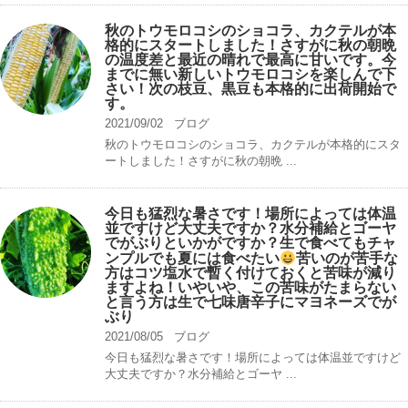
秋のトウモロコシのショコラ、カクテルが本
格的にスタートしました！さすがに秋の朝晩
の温度差と最近の晴れで最高に甘いです。今
までに無い新しいトウモロコシを楽しんで下
さい！次の枝豆、黒豆も本格的に出荷開始で
す。
2021/09/02
ブログ
秋のトウモロコシのショコラ、カクテルが本格的にスタ
ートしました！さすがに秋の朝晩 ...
今日も猛烈な暑さです！場所によっては体温
並ですけど大丈夫ですか？水分補給とゴーヤ
でがぶりといかがですか？生で食べてもチャ
ンプルでも夏には食べたい
苦いのが苦手な
方はコツ塩水で暫く付けておくと苦味が減り
ますよね！いやいや、この苦味がたまらない
と言う方は生で七味唐辛子にマヨネーズでが
ぶり
2021/08/05
ブログ
今日も猛烈な暑さです！場所によっては体温並ですけど
大丈夫ですか？水分補給とゴーヤ ...