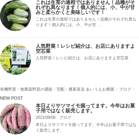
これは生育の過程ではありません！品種がそ
れぞれ異なります！個人的には、小、中が甘
みと柔らかくと美味しいです！
これは生育の過程ではありません！品種がそれぞれ異な
ります！個人的には、小、中が甘 ...
人気野菜！レシピ紹介は、お店にありますよ
空芯菜
人気野菜！レシピ紹介は、お店にありますよ空芯菜
有機野菜・無農薬野菜の通販・宅配・農家直送 あいうえお農園
>
ブログ
>
NEW POST
本日よりサツマイモ掘ってます。今年はお菓
子用ではなく販売します。
2021/09/06
ブログ
本日よりサツマイモ掘ってます。今年はお菓子用ではな
く販売します。