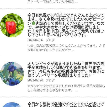
ストーリーで紹介していた小粒の ...
今日も気温が30℃以上でぐんぐんと上がって
ます。さて今晩のおかずにしたいのがピーマ
ン
肉詰めして美味しくだべたいです。なの
で、やや大きめサイズだけ収穫出荷しまし
た！今日も熱中症に気をつけて元気でお過ご
し下さい！赤いのはパプリカです。
2021/07/26
ブログ
今日も気温が30℃以上でぐんぐんと上がってます。さて
今晩のおかずにしたいのがピー ...
オリンピックが始まりましたね！世界中の選
手が素晴らしい活躍ができる事を祈ります。
さて、今日も多めの収穫出荷です。お菓子に
使うブルベリーを収穫始まりました♪
2021/07/24
ブログ
オリンピックが始まりましたね！世界中の選手が素晴ら
しい活躍ができる事を祈ります。 ...
今日から連休で各地でイベント中止が多いで