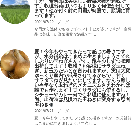
すが、食料品は美味しい野菜果物が満載で
す。収穫出荷はいつもより多く何便か出して
ます！穂が付く前の田圃が綺麗で、順調に育
ってます。
2021/07/22
ブログ
今日から連休で各地でイベント中止が多いですが、食料
品は美味しい野菜果物が満載です ...
夏！今年もやってきたって感じの暑さです
が、水分補給はこまめに生きましょうさて久
しぶりの玉ねぎさんです。現在少しずつ収穫
出荷してます！収穫？お客様にサラダ玉ね
ぎ、新玉みたいとか言われますが、実は大変
ゆっくり室内で成長させてるからで、甘く、
サラダ玉ねぎ見たいにしてます。なんら難し
い今年なく玉ねぎのメカニズムさえわかれば
誰でも作れます！甘くサラダにも使えるし、
シチューやカレー何でも料理に使えますね！
尚、出荷時は見慣れた玉ねぎに変身する忍者
玉ねぎ
2021/07/21
ブログ
夏！今年もやってきたって感じの暑さですが、水分補給
はこまめに生きましょうさて久し ...