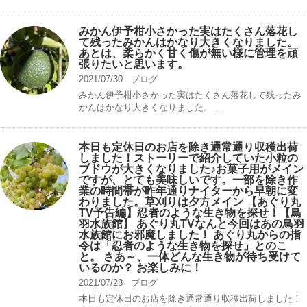
みかん伊予柑小さかった実はたくさん落花し
て残ったみかんはかなり大きくなりました。
あとは、柔らかく甘く傷が無い様に管理を頑
張りたいと思います。
2021/07/30
ブログ
みかん伊予柑小さかった実はたくさん落花して残ったみ
かんはかなり大きくなりました。 ...
本日も定休日のお店を除き通常通り収穫出荷
しました！ストーリーで紹介していた小粒の
ブドウが大きくなりました♪お菓子用がメイン
ですが、とても美味しいです。一部を除き作
業の時間帯が昨年通りナイターから早朝に変
わりました。草刈りは夕方メイン 【あぐり丸
TV予告編】忍者のような生き物を探せ！【鳥
羽水族館】 あぐり丸TVなんと今回はあの鳥羽
水族館にお邪魔しました！ あぐり丸からの指
令は「忍者のような生き物を探せ」とのこ
と。 さあ～、一体どんな生き物が待ち受けて
いるのか？ お楽しみに！
2021/07/28
ブログ
本日も定休日のお店を除き通常通り収穫出荷しました！