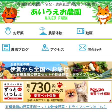
有機野菜の通販・宅配・農家直送 あいうえお農園
お野菜
農業体験
動画
農園ブログ
アクセス
問合わせ
有機栽培の野菜宅配セットや乾燥野菜・ドライフルーツはこちら