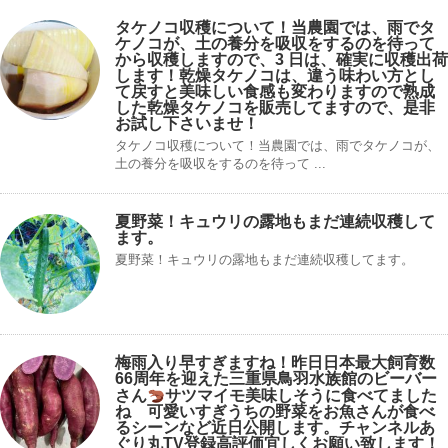
タケノコ収穫について！当農園では、雨でタ
ケノコが、土の養分を吸収をするのを待って
から収穫しますので、3 日は、確実に収穫出荷
します！乾燥タケノコは、違う味わい方とし
て戻すと美味しい食感も変わりますので熟成
した乾燥タケノコを販売してますので、是非
お試し下さいませ！
タケノコ収穫について！当農園では、雨でタケノコが、
土の養分を吸収をするのを待って ...
夏野菜！キュウリの露地もまだ連続収穫して
ます。
夏野菜！キュウリの露地もまだ連続収穫してます。
梅雨入り早すぎますね！昨日日本最大飼育数
66周年を迎えた三重県鳥羽水族館のビーバー
さん
サツマイモ美味しそうに食べてました
ね 可愛いすぎうちの野菜をお魚さんが食べ
るシーンなど近日公開します。チャンネルあ
ぐり丸TV登録高評価宜しくお願い致します！