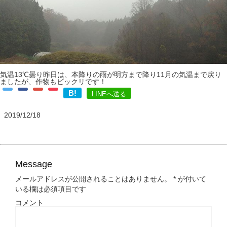
気温13℃曇り昨日は、本降りの雨が明方まで降り11月の気温まで戻り
ましたが、作物もビックリです！
B!
LINEへ送る
2019/12/18
Message
メールアドレスが公開されることはありません。
*
が付いて
いる欄は必須項目です
コメント