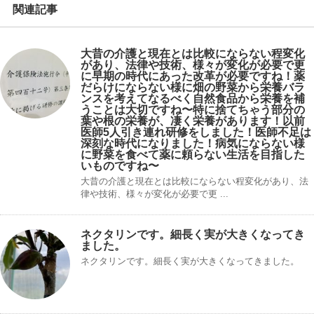
関連記事
大昔の介護と現在とは比較にならない程変化
があり、法律や技術、様々が変化が必要で更
に早期の時代にあった改革が必要ですね！薬
だらけにならない様に畑の野菜から栄養バラ
ンスを考えてなるべく自然食品から栄養を補
うことは大切ですね〜特に捨てちゃう部分の
葉や根の栄養が、凄く栄養があります！以前
医師5人引き連れ研修をしました！医師不足は
深刻な時代になりました！病気にならない様
に野菜を食べて薬に頼らない生活を目指した
いものですね〜
大昔の介護と現在とは比較にならない程変化があり、法
律や技術、様々が変化が必要で更 ...
ネクタリンです。細長く実が大きくなってき
ました。
ネクタリンです。細長く実が大きくなってきました。