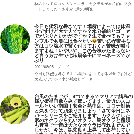
秋のトウモロコシのショコラ、カクテルが本格的にスタ
ートしました！さすがに秋の朝晩 ...
今日も猛烈な暑さです！場所によっては体温
並ですけど大丈夫ですか？水分補給とゴーヤ
でがぶりといかがですか？生で食べてもチャ
ンプルでも夏には食べたい
苦いのが苦手な
方はコツ塩水で暫く付けておくと苦味が減り
ますよね！いやいや、この苦味がたまらない
と言う方は生で七味唐辛子にマヨネーズでが
ぶり
2021/08/05
ブログ
今日も猛烈な暑さです！場所によっては体温並ですけど
大丈夫ですか？水分補給とゴーヤ ...
台風のたまごが、4つ？まるでマリアナ諸島の
様な衛星画像をみて驚いてます。最近のスコ
ールといい南国！安全と熱中症、コロナ対策
と気をつけて頑張りましょう！さて今日はネ
バ〜シリーズをご紹介します。カクカクした
形のオクラから丸いオクラ、島オクラと種類
も豊富で一昔は大きなオクラは売れませんで
したが、今は、認知度も上昇して出荷してい