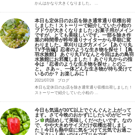
かんはかなり大きくなりました。 ...
本日も定休日のお店を除き通常通り収穫出荷
しました！ストーリーで紹介していた小粒の
ブドウが大きくなりました♪お菓子用がメイン
ですが、とても美味しいです。一部を除き作
業の時間帯が昨年通りナイターから早朝に変
わりました。草刈りは夕方メイン 【あぐり丸
TV予告編】忍者のような生き物を探せ！【鳥
羽水族館】 あぐり丸TVなんと今回はあの鳥羽
水族館にお邪魔しました！ あぐり丸からの指
令は「忍者のような生き物を探せ」とのこ
と。 さあ～、一体どんな生き物が待ち受けて
いるのか？ お楽しみに！
2021/07/28
ブログ
本日も定休日のお店を除き通常通り収穫出荷しました！
ストーリーで紹介していた小粒の ...
今日も気温が30℃以上でぐんぐんと上がって
ます。さて今晩のおかずにしたいのがピーマ
ン
肉詰めして美味しくだべたいです。なの
で、やや大きめサイズだけ収穫出荷しまし
た！今日も熱中症に気をつけて元気でお過ご
し下さい！赤いのはパプリカです。