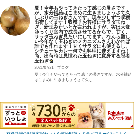
夏！今年もやってきたって感じの暑さです
が、水分補給はこまめに生きましょうさて久
しぶりの玉ねぎさんです。現在少しずつ収穫
出荷してます！収穫？お客様にサラダ玉ね
ぎ、新玉みたいとか言われますが、実は大変
ゆっくり室内で成長させてるからで、甘く、
サラダ玉ねぎ見たいにしてます。なんら難し
い今年なく玉ねぎのメカニズムさえわかれば
誰でも作れます！甘くサラダにも使えるし、
シチューやカレー何でも料理に使えますね！
尚、出荷時は見慣れた玉ねぎに変身する忍者
玉ねぎ
2021/07/21
ブログ
夏！今年もやってきたって感じの暑さですが、水分補給
はこまめに生きましょうさて久し ...
有機栽培の野菜宅配セットや乾燥野菜・ドライフルーツはこちら