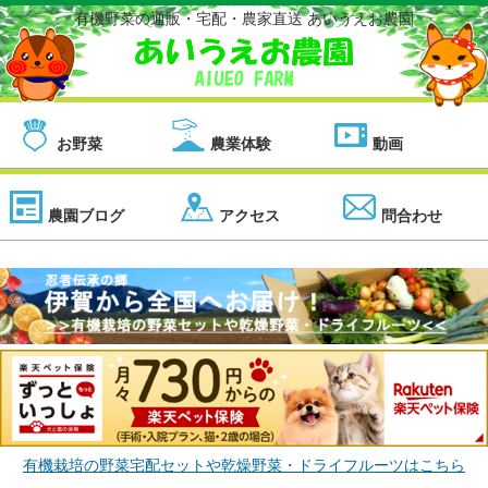
有機野菜の通販・宅配・農家直送 あいうえお農園
お野菜
農業体験
動画
農園ブログ
アクセス
問合わせ
有機栽培の野菜宅配セットや乾燥野菜・ドライフルーツはこちら