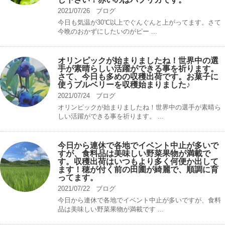
2021/07/26
ブログ
今日も気温が30℃以上でぐんぐんと上がってます。さて
今晩のおかずにしたいのがピー ...
オリンピックが始まりましたね！世界中の選
手が素晴らしい活躍ができる事を祈ります。
さて、今日も多めの収穫出荷です。お菓子に
使うブルベリーを収穫始まりました♪
2021/07/24
ブログ
オリンピックが始まりましたね！世界中の選手が素晴ら
しい活躍ができる事を祈ります。 ...
今日から連休で各地でイベント中止が多いで
すが、食料品は美味しい野菜果物が満載で
す。収穫出荷はいつもより多く何便か出して
ます！穂が付く前の田圃が綺麗で、順調に育
ってます。
2021/07/22
ブログ
今日から連休で各地でイベント中止が多いですが、食料
品は美味しい野菜果物が満載です ...