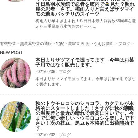
昨日鳥羽水族館で忍者を艦内で
見た？照れ
屋の忍者 さて。梅雨入りと言えばサツマイ
モの糖度バッチリのスイーツ
梅雨入り早すぎますね！昨日日本最大飼育数66周年を迎
えた三重県鳥羽水族館のビーバ ...
有機野菜・無農薬野菜の通販・宅配・農家直送 あいうえお農園
>
ブログ
>
NEW POST
本日よりサツマイモ掘ってます。今年はお菓
子用ではなく販売します。
2021/09/06
ブログ
本日よりサツマイモ掘ってます。今年はお菓子用ではな
く販売します。
秋のトウモロコシのショコラ、カクテルが本
格的にスタートしました！さすがに秋の朝晩
の温度差と最近の晴れで最高に甘いです。今
までに無い新しいトウモロコシを楽しんで下
さい！次の枝豆、黒豆も本格的に出荷開始で
す。
2021/09/02
ブログ