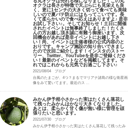
る丸オクラは売れる様になりました！この丸
オクラは長さが特徴で天ぷらにも見栄えも良
く、更に1センチの大きく切って食べても美味
しいので夏バテ防止にはもってこいです。長
くて柔らかいので食べ応えはありますよ♪ 是非
お試し下さい♪。そしてお知らせ！土日に開催
されたイベントは無事終了しました！たくさ
んの方お越し頂き誠に有難う御座います、次
回機会があれば是非イベントにお越し下さ
い！尚、イベントは主催者様の公式内容のと
おりです。キャンプ️施設の知り合いできまし
たので次回ご紹介します！インスタのストー
リー、Twitter、YouTubeを是非ご登録くださ
い！最新のイベントなどを掲載してます。そ
れではこれからも元気でお過ごし下さい♪
2021/08/04
ブログ
台風のたまごが、4つ？まるでマリアナ諸島の様な衛星画
像をみて驚いてます。最近のス ...
みかん伊予柑小さかった実はたくさん落花し
て残ったみかんはかなり大きくなりました。
あとは、柔らかく甘く傷が無い様に管理を頑
張りたいと思います。
2021/07/30
ブログ
みかん伊予柑小さかった実はたくさん落花して残ったみ