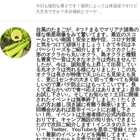
今日も猛烈な暑さです！場所によっては体温並ですけど
大丈夫ですか？水分補給とゴーヤ ...
台風のたまごが、4つ？まるでマリアナ諸島の
様な衛星画像をみて驚いてます。最近のスコ
ールといい南国！安全と熱中症、コロナ対策
と気をつけて頑張りましょう！さて今日はネ
バ〜シリーズをご紹介します。カクカクした
形のオクラから丸いオクラ、島オクラと種類
も豊富で一昔は大きなオクラは売れませんで
したが、今は、認知度も上昇して出荷してい
る丸オクラは売れる様になりました！この丸
オクラは長さが特徴で天ぷらにも見栄えも良
く、更に1センチの大きく切って食べても美味
しいので夏バテ防止にはもってこいです。長
くて柔らかいので食べ応えはありますよ♪ 是非
お試し下さい♪。そしてお知らせ！土日に開催
されたイベントは無事終了しました！たくさ
んの方お越し頂き誠に有難う御座います、次
回機会があれば是非イベントにお越し下さ
い！尚、イベントは主催者様の公式内容のと
おりです。キャンプ️施設の知り合いできまし
たので次回ご紹介します！インスタのストー
リー、Twitter、YouTubeを是非ご登録くださ
い！最新のイベントなどを掲載してます。そ
れではこれからも元気でお過ごし下さい♪