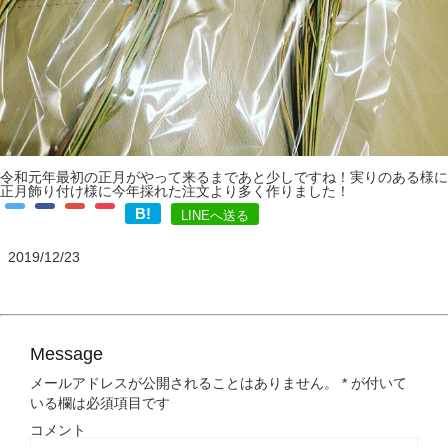
令和元年最初の正月がやって来るまであと少しですね！実りのある様に
正月飾り付け様に今年採れた注文より多く作りました！
B!
LINEへ送る
2019/12/23
Message
メールアドレスが公開されることはありません。
*
が付いて
いる欄は必須項目です
コメント