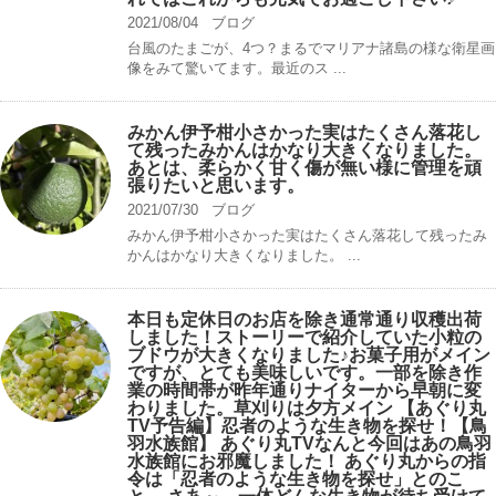
2021/08/04
ブログ
台風のたまごが、4つ？まるでマリアナ諸島の様な衛星画
像をみて驚いてます。最近のス ...
みかん伊予柑小さかった実はたくさん落花し
て残ったみかんはかなり大きくなりました。
あとは、柔らかく甘く傷が無い様に管理を頑
張りたいと思います。
2021/07/30
ブログ
みかん伊予柑小さかった実はたくさん落花して残ったみ
かんはかなり大きくなりました。 ...
本日も定休日のお店を除き通常通り収穫出荷
しました！ストーリーで紹介していた小粒の
ブドウが大きくなりました♪お菓子用がメイン
ですが、とても美味しいです。一部を除き作
業の時間帯が昨年通りナイターから早朝に変
わりました。草刈りは夕方メイン 【あぐり丸
TV予告編】忍者のような生き物を探せ！【鳥
羽水族館】 あぐり丸TVなんと今回はあの鳥羽
水族館にお邪魔しました！ あぐり丸からの指
令は「忍者のような生き物を探せ」とのこ