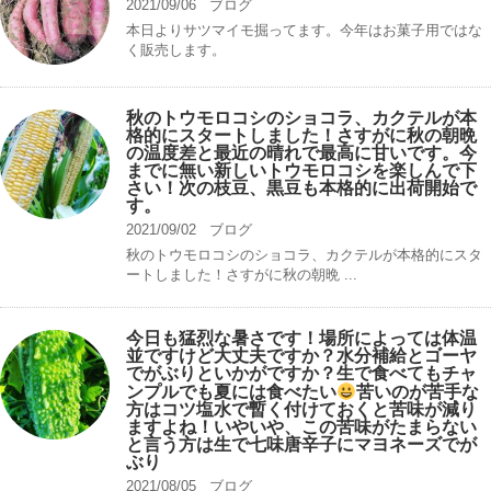
2021/09/06
ブログ
本日よりサツマイモ掘ってます。今年はお菓子用ではな
く販売します。
秋のトウモロコシのショコラ、カクテルが本
格的にスタートしました！さすがに秋の朝晩
の温度差と最近の晴れで最高に甘いです。今
までに無い新しいトウモロコシを楽しんで下
さい！次の枝豆、黒豆も本格的に出荷開始で
す。
2021/09/02
ブログ
秋のトウモロコシのショコラ、カクテルが本格的にスタ
ートしました！さすがに秋の朝晩 ...
今日も猛烈な暑さです！場所によっては体温
並ですけど大丈夫ですか？水分補給とゴーヤ
でがぶりといかがですか？生で食べてもチャ
ンプルでも夏には食べたい
苦いのが苦手な
方はコツ塩水で暫く付けておくと苦味が減り
ますよね！いやいや、この苦味がたまらない
と言う方は生で七味唐辛子にマヨネーズでが
ぶり
2021/08/05
ブログ