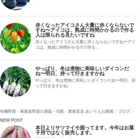
赤くなったアイコさん大量に赤くならないで
すね〜アイコは、熟成に時間かかるので作る
人は限られる見たいですね
赤くなったアイコさん大量に赤くならないですね〜アイ
コは、熟成に時間かかるので作る ...
やっぱり、冬は煮物に美味しいダイコンだ
ね〜明日、持って行きますかね
やっぱり、冬は煮物に美味しいダイコンだね〜明日、持
って行きますかね
有機野菜・無農薬野菜の通販・宅配・農家直送 あいうえお農園
>
ブログ
>
NEW POST
本日よりサツマイモ掘ってます。今年はお菓
子用ではなく販売します。