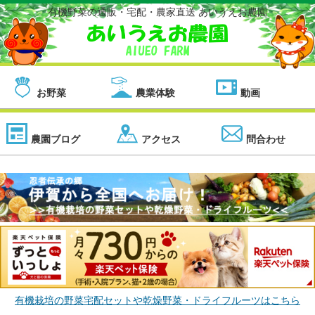
有機野菜の通販・宅配・農家直送 あいうえお農園
お野菜
農業体験
動画
農園ブログ
アクセス
問合わせ
有機栽培の野菜宅配セットや乾燥野菜・ドライフルーツはこちら