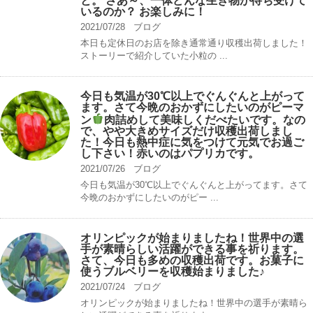
と。 さあ～、一体どんな生き物が待ち受けて
いるのか？ お楽しみに！
2021/07/28
ブログ
本日も定休日のお店を除き通常通り収穫出荷しました！
ストーリーで紹介していた小粒の ...
今日も気温が30℃以上でぐんぐんと上がって
ます。さて今晩のおかずにしたいのがピーマ
ン
肉詰めして美味しくだべたいです。なの
で、やや大きめサイズだけ収穫出荷しまし
た！今日も熱中症に気をつけて元気でお過ご
し下さい！赤いのはパプリカです。
2021/07/26
ブログ
今日も気温が30℃以上でぐんぐんと上がってます。さて
今晩のおかずにしたいのがピー ...
オリンピックが始まりましたね！世界中の選
手が素晴らしい活躍ができる事を祈ります。
さて、今日も多めの収穫出荷です。お菓子に
使うブルベリーを収穫始まりました♪
2021/07/24
ブログ
オリンピックが始まりましたね！世界中の選手が素晴ら