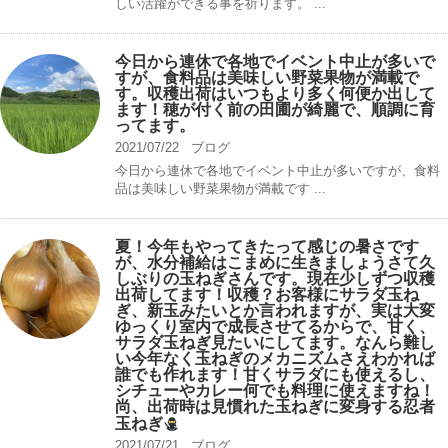
しい活躍ができる事を祈ります。 ...
今日から連休で各地でイベント中止が多いで
すが、食料品は美味しい野菜果物が満載で
す。収穫出荷はいつもより多く何便か出して
ます！穂が付く前の田圃が綺麗で、順調に育
ってます。
2021/07/22
ブログ
今日から連休で各地でイベント中止が多いですが、食料
品は美味しい野菜果物が満載です ...
夏！今年もやってきたって感じの暑さです
が、水分補給はこまめに生きましょうさて久
しぶりの玉ねぎさんです。現在少しずつ収穫
出荷してます！収穫？お客様にサラダ玉ね
ぎ、新玉みたいとか言われますが、実は大変
ゆっくり室内で成長させてるからで、甘く、
サラダ玉ねぎ見たいにしてます。なんら難し
い今年なく玉ねぎのメカニズムさえわかれば
誰でも作れます！甘くサラダにも使えるし、
シチューやカレー何でも料理に使えますね！
尚、出荷時は見慣れた玉ねぎに変身する忍者
玉ねぎ
2021/07/21
ブログ