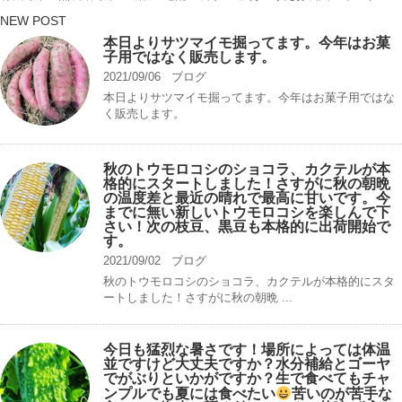
NEW POST
本日よりサツマイモ掘ってます。今年はお菓
子用ではなく販売します。
2021/09/06
ブログ
本日よりサツマイモ掘ってます。今年はお菓子用ではな
く販売します。
秋のトウモロコシのショコラ、カクテルが本
格的にスタートしました！さすがに秋の朝晩
の温度差と最近の晴れで最高に甘いです。今
までに無い新しいトウモロコシを楽しんで下
さい！次の枝豆、黒豆も本格的に出荷開始で
す。
2021/09/02
ブログ
秋のトウモロコシのショコラ、カクテルが本格的にスタ
ートしました！さすがに秋の朝晩 ...
今日も猛烈な暑さです！場所によっては体温
並ですけど大丈夫ですか？水分補給とゴーヤ
でがぶりといかがですか？生で食べてもチャ
ンプルでも夏には食べたい
苦いのが苦手な