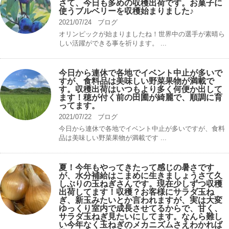
さて、今日も多めの収穫出荷です。お菓子に
使うブルベリーを収穫始まりました♪
2021/07/24
ブログ
オリンピックが始まりましたね！世界中の選手が素晴ら
しい活躍ができる事を祈ります。 ...
今日から連休で各地でイベント中止が多いで
すが、食料品は美味しい野菜果物が満載で
す。収穫出荷はいつもより多く何便か出して
ます！穂が付く前の田圃が綺麗で、順調に育
ってます。
2021/07/22
ブログ
今日から連休で各地でイベント中止が多いですが、食料
品は美味しい野菜果物が満載です ...
夏！今年もやってきたって感じの暑さです
が、水分補給はこまめに生きましょうさて久
しぶりの玉ねぎさんです。現在少しずつ収穫
出荷してます！収穫？お客様にサラダ玉ね
ぎ、新玉みたいとか言われますが、実は大変
ゆっくり室内で成長させてるからで、甘く、
サラダ玉ねぎ見たいにしてます。なんら難し
い今年なく玉ねぎのメカニズムさえわかれば