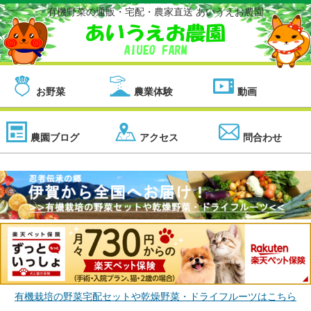
有機野菜の通販・宅配・農家直送 あいうえお農園
お野菜
農業体験
動画
農園ブログ
アクセス
問合わせ
有機栽培の野菜宅配セットや乾燥野菜・ドライフルーツはこちら