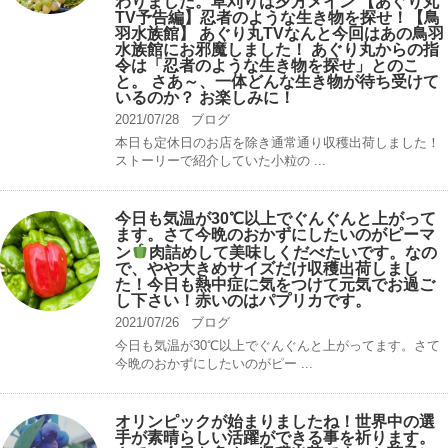
わりました。草刈りは夕方メイン 【あぐり丸
TV予告編】忍者のような生き物を探せ！【鳥
羽水族館】 あぐり丸TVなんと今回はあの鳥羽
水族館にお邪魔しました！ あぐり丸からの指
令は「忍者のような生き物を探せ」とのこ
と。 さあ～、一体どんな生き物が待ち受けて
いるのか？ お楽しみに！
2021/07/28
ブログ
本日も定休日のお店を除き通常通り収穫出荷しました！
ストーリーで紹介していた小粒の ...
今日も気温が30℃以上でぐんぐんと上がって
ます。さて今晩のおかずにしたいのがピーマ
ン
肉詰めして美味しくだべたいです。なの
で、やや大きめサイズだけ収穫出荷しまし
た！今日も熱中症に気をつけて元気でお過ご
し下さい！赤いのはパプリカです。
2021/07/26
ブログ
今日も気温が30℃以上でぐんぐんと上がってます。さて
今晩のおかずにしたいのがピー ...
オリンピックが始まりましたね！世界中の選
手が素晴らしい活躍ができる事を祈ります。