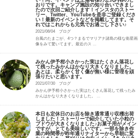
おりです。キャンプ️施設の知り合いできまし
たので次回ご紹介します！インスタのストー
リー、Twitter、YouTubeを是非ご登録くださ
い！最新のイベントなどを掲載してます。そ
れではこれからも元気でお過ごし下さい♪
2021/08/04
ブログ
台風のたまごが、4つ？まるでマリアナ諸島の様な衛星画
像をみて驚いてます。最近のス ...
みかん伊予柑小さかった実はたくさん落花し
て残ったみかんはかなり大きくなりました。
あとは、柔らかく甘く傷が無い様に管理を頑
張りたいと思います。
2021/07/30
ブログ
みかん伊予柑小さかった実はたくさん落花して残ったみ
かんはかなり大きくなりました。 ...
本日も定休日のお店を除き通常通り収穫出荷
しました！ストーリーで紹介していた小粒の
ブドウが大きくなりました♪お菓子用がメイン
ですが、とても美味しいです。一部を除き作
業の時間帯が昨年通りナイターから早朝に変