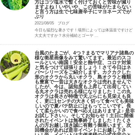
方はコツ塩水で暫く付けておくと苦味が減り
ますよね！いやいや、この苦味がたまらない
と言う方は生で七味唐辛子にマヨネーズでが
ぶり
2021/08/05
ブログ
今日も猛烈な暑さです！場所によっては体温並ですけど
大丈夫ですか？水分補給とゴーヤ ...
台風のたまごが、4つ？まるでマリアナ諸島の
様な衛星画像をみて驚いてます。最近のスコ
ールといい南国！安全と熱中症、コロナ対策
と気をつけて頑張りましょう！さて今日はネ
バ〜シリーズをご紹介します。カクカクした
形のオクラから丸いオクラ、島オクラと種類
も豊富で一昔は大きなオクラは売れませんで
したが、今は、認知度も上昇して出荷してい
る丸オクラは売れる様になりました！この丸
オクラは長さが特徴で天ぷらにも見栄えも良
く、更に1センチの大きく切って食べても美味
しいので夏バテ防止にはもってこいです。長
くて柔らかいので食べ応えはありますよ♪ 是非
お試し下さい♪。そしてお知らせ！土日に開催
されたイベントは無事終了しました！たくさ
んの方お越し頂き誠に有難う御座います、次
回機会があれば是非イベントにお越し下さ
い！尚、イベントは主催者様の公式内容のと