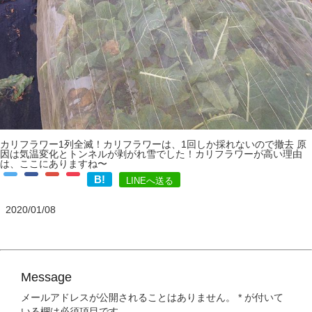
カリフラワー1列全滅！カリフラワーは、1回しか採れないので撤去 原
因は気温変化とトンネルが剥がれ雪でした！カリフラワーが高い理由
は、ここにありますね〜
B!
LINEへ送る
2020/01/08
Message
メールアドレスが公開されることはありません。
*
が付いて
いる欄は必須項目です