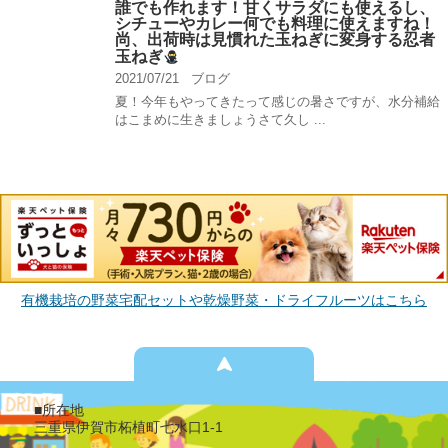
誰でも作れます！甘くサラダにも使えるし、
シチューやカレー何でも料理に使えますね！
尚、出荷時は見慣れた玉ねぎに変身する忍者
玉ねぎ
2021/07/21
ブログ
夏！今年もやってきたって感じの暑さですが、水分補給
はこまめに生きましょうさて久し ...
有機栽培の野菜宅配セットや乾燥野菜・ドライフルーツはこちら
■所在地
三重県伊賀市柘植町七水口1-1