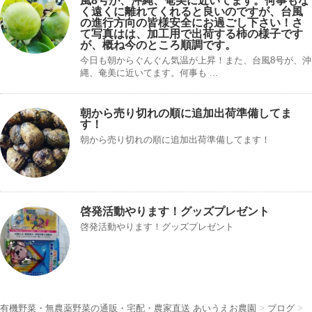
風8号が、沖縄、奄美に近いてます。何事もな
く遠くに離れてくれると良いのですが、台風
の進行方向の皆様安全にお過ごし下さい！さ
て写真はは、加工用で出荷する柿の様子です
が、概ね今のところ順調です。
今日も朝からぐんぐん気温が上昇！また、台風8号が、沖
縄、奄美に近いてます。何事も ...
朝から売り切れの順に追加出荷準備してま
す！
朝から売り切れの順に追加出荷準備してます！
啓発活動やります！グッズプレゼント
啓発活動やります！グッズプレゼント
有機野菜・無農薬野菜の通販・宅配・農家直送 あいうえお農園
>
ブログ
>