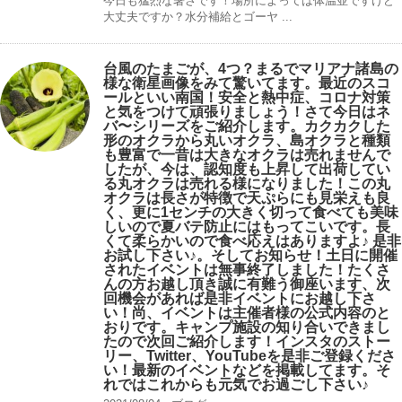
今日も猛烈な暑さです！場所によっては体温並ですけど
大丈夫ですか？水分補給とゴーヤ ...
台風のたまごが、4つ？まるでマリアナ諸島の
様な衛星画像をみて驚いてます。最近のスコ
ールといい南国！安全と熱中症、コロナ対策
と気をつけて頑張りましょう！さて今日はネ
バ〜シリーズをご紹介します。カクカクした
形のオクラから丸いオクラ、島オクラと種類
も豊富で一昔は大きなオクラは売れませんで
したが、今は、認知度も上昇して出荷してい
る丸オクラは売れる様になりました！この丸
オクラは長さが特徴で天ぷらにも見栄えも良
く、更に1センチの大きく切って食べても美味
しいので夏バテ防止にはもってこいです。長
くて柔らかいので食べ応えはありますよ♪ 是非
お試し下さい♪。そしてお知らせ！土日に開催
されたイベントは無事終了しました！たくさ
んの方お越し頂き誠に有難う御座います、次
回機会があれば是非イベントにお越し下さ
い！尚、イベントは主催者様の公式内容のと
おりです。キャンプ️施設の知り合いできまし
たので次回ご紹介します！インスタのストー
リー、Twitter、YouTubeを是非ご登録くださ
い！最新のイベントなどを掲載してます。そ
れではこれからも元気でお過ごし下さい♪