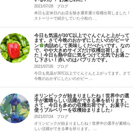
2021/07/28
ブログ
本日も定休日のお店を除き通常通り収穫出荷しました！
ストーリーで紹介していた小粒の ...
今日も気温が30℃以上でぐんぐんと上がって
ます。さて今晩のおかずにしたいのがピーマ
ン
肉詰めして美味しくだべたいです。なの
で、やや大きめサイズだけ収穫出荷しまし
た！今日も熱中症に気をつけて元気でお過ご
し下さい！赤いのはパプリカです。
2021/07/26
ブログ
今日も気温が30℃以上でぐんぐんと上がってます。さて
今晩のおかずにしたいのがピー ...
オリンピックが始まりましたね！世界中の選
手が素晴らしい活躍ができる事を祈ります。
さて、今日も多めの収穫出荷です。お菓子に
使うブルベリーを収穫始まりました♪
2021/07/24
ブログ
オリンピックが始まりましたね！世界中の選手が素晴ら
しい活躍ができる事を祈ります。 ...