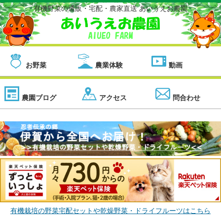
有機野菜の通販・宅配・農家直送 あいうえお農園
お野菜
農業体験
動画
農園ブログ
アクセス
問合わせ
有機栽培の野菜宅配セットや乾燥野菜・ドライフルーツはこちら