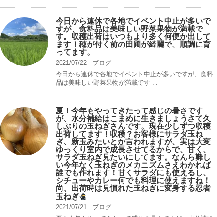
今日から連休で各地でイベント中止が多いで
すが、食料品は美味しい野菜果物が満載で
す。収穫出荷はいつもより多く何便か出して
ます！穂が付く前の田圃が綺麗で、順調に育
ってます。
2021/07/22
ブログ
今日から連休で各地でイベント中止が多いですが、食料
品は美味しい野菜果物が満載です ...
夏！今年もやってきたって感じの暑さです
が、水分補給はこまめに生きましょうさて久
しぶりの玉ねぎさんです。現在少しずつ収穫
出荷してます！収穫？お客様にサラダ玉ね
ぎ、新玉みたいとか言われますが、実は大変
ゆっくり室内で成長させてるからで、甘く、
サラダ玉ねぎ見たいにしてます。なんら難し
い今年なく玉ねぎのメカニズムさえわかれば
誰でも作れます！甘くサラダにも使えるし、
シチューやカレー何でも料理に使えますね！
尚、出荷時は見慣れた玉ねぎに変身する忍者
玉ねぎ
2021/07/21
ブログ