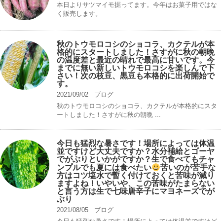
本日よりサツマイモ掘ってます。今年はお菓子用ではな
く販売します。
秋のトウモロコシのショコラ、カクテルが本
格的にスタートしました！さすがに秋の朝晩
の温度差と最近の晴れで最高に甘いです。今
までに無い新しいトウモロコシを楽しんで下
さい！次の枝豆、黒豆も本格的に出荷開始で
す。
2021/09/02
ブログ
秋のトウモロコシのショコラ、カクテルが本格的にスタ
ートしました！さすがに秋の朝晩 ...
今日も猛烈な暑さです！場所によっては体温
並ですけど大丈夫ですか？水分補給とゴーヤ
でがぶりといかがですか？生で食べてもチャ
ンプルでも夏には食べたい
苦いのが苦手な
方はコツ塩水で暫く付けておくと苦味が減り
ますよね！いやいや、この苦味がたまらない
と言う方は生で七味唐辛子にマヨネーズでが
ぶり
2021/08/05
ブログ