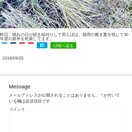
昨日、晴れの日が続き稲刈りして田んぼは、畑用の敷き藁を残して30
年度の新米を乾燥してます。
B!
LINEへ送る
2018/09/25
Message
メールアドレスが公開されることはありません。
*
が付いて
いる欄は必須項目です
コメント