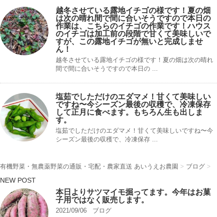
越冬させている露地イチゴの様です！夏の畑
は次の晴れ間で間に合いそうですので本日の
作業は、こちらのイチゴの作業です！ハウス
のイチゴは加工前の段階で甘くて美味しいで
すが、この露地イチゴが無いと完成しませ
ん！
越冬させている露地イチゴの様です！夏の畑は次の晴れ
間で間に合いそうですので本日の ...
塩茹でしただけのエダマメ！甘くて美味しい
ですね〜今シーズン最後の収穫で、冷凍保存
して正月に食べます。もちろん生も出しま
す。
塩茹でしただけのエダマメ！甘くて美味しいですね〜今
シーズン最後の収穫で、冷凍保存 ...
有機野菜・無農薬野菜の通販・宅配・農家直送 あいうえお農園
>
ブログ
>
NEW POST
本日よりサツマイモ掘ってます。今年はお菓
子用ではなく販売します。
2021/09/06
ブログ