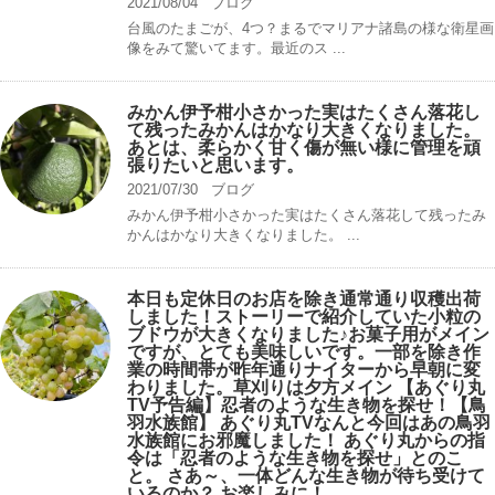
2021/08/04
ブログ
台風のたまごが、4つ？まるでマリアナ諸島の様な衛星画
像をみて驚いてます。最近のス ...
みかん伊予柑小さかった実はたくさん落花し
て残ったみかんはかなり大きくなりました。
あとは、柔らかく甘く傷が無い様に管理を頑
張りたいと思います。
2021/07/30
ブログ
みかん伊予柑小さかった実はたくさん落花して残ったみ
かんはかなり大きくなりました。 ...
本日も定休日のお店を除き通常通り収穫出荷
しました！ストーリーで紹介していた小粒の
ブドウが大きくなりました♪お菓子用がメイン
ですが、とても美味しいです。一部を除き作
業の時間帯が昨年通りナイターから早朝に変
わりました。草刈りは夕方メイン 【あぐり丸
TV予告編】忍者のような生き物を探せ！【鳥
羽水族館】 あぐり丸TVなんと今回はあの鳥羽
水族館にお邪魔しました！ あぐり丸からの指
令は「忍者のような生き物を探せ」とのこ
と。 さあ～、一体どんな生き物が待ち受けて
いるのか？ お楽しみに！