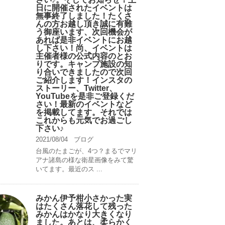
日に開催されたイベントは
無事終了しました！たくさ
んの方お越し頂き誠に有難
う御座います、次回機会が
あれば是非イベントにお越
し下さい！尚、イベントは
主催者様の公式内容のとお
りです。キャンプ️施設の知
り合いできましたので次回
ご紹介します！インスタの
ストーリー、Twitter、
YouTubeを是非ご登録くだ
さい！最新のイベントなど
を掲載してます。それでは
これからも元気でお過ごし
下さい♪
2021/08/04
ブログ
台風のたまごが、4つ？まるでマリ
アナ諸島の様な衛星画像をみて驚
いてます。最近のス ...
みかん伊予柑小さかった実
はたくさん落花して残った
みかんはかなり大きくなり
ました。あとは、柔らかく