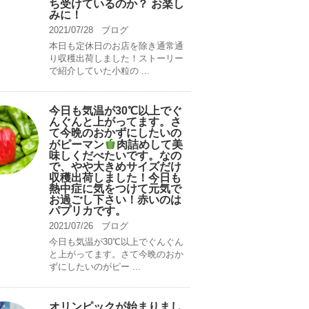
ち受けているのか？ お楽し
みに！
2021/07/28
ブログ
本日も定休日のお店を除き通常通
り収穫出荷しました！ストーリー
で紹介していた小粒の ...
今日も気温が30℃以上でぐ
んぐんと上がってます。さ
て今晩のおかずにしたいの
がピーマン
肉詰めして美
味しくだべたいです。なの
で、やや大きめサイズだけ
収穫出荷しました！今日も
熱中症に気をつけて元気で
お過ごし下さい！赤いのは
パプリカです。
2021/07/26
ブログ
今日も気温が30℃以上でぐんぐん
と上がってます。さて今晩のおか
ずにしたいのがピー ...
オリンピックが始まりまし