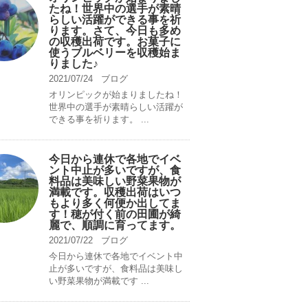
たね！世界中の選手が素晴
らしい活躍ができる事を祈
ります。さて、今日も多め
の収穫出荷です。お菓子に
使うブルベリーを収穫始ま
りました♪
2021/07/24
ブログ
オリンピックが始まりましたね！
世界中の選手が素晴らしい活躍が
できる事を祈ります。 ...
今日から連休で各地でイベ
ント中止が多いですが、食
料品は美味しい野菜果物が
満載です。収穫出荷はいつ
もより多く何便か出してま
す！穂が付く前の田圃が綺
麗で、順調に育ってます。
2021/07/22
ブログ
今日から連休で各地でイベント中
止が多いですが、食料品は美味し
い野菜果物が満載です ...