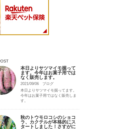
POST
本日よりサツマイモ掘って
ます。今年はお菓子用では
なく販売します。
2021/09/06
ブログ
本日よりサツマイモ掘ってます。
今年はお菓子用ではなく販売しま
す。
秋のトウモロコシのショコ
ラ、カクテルが本格的にス
タートしました！さすがに