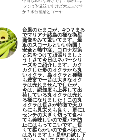
今日も猛烈な暑さです！場所によ
っては体温並ですけど大丈夫です
か？水分補給とゴーヤ ...
台風のたまごが、4つ？まる
でマリアナ諸島の様な衛星
画像をみて驚いてます。最
近のスコールといい南国！
安全と熱中症、コロナ対策
と気をつけて頑張りましょ
う！さて今日はネバ〜シリ
ーズをご紹介します。カク
カクした形のオクラから丸
いオクラ、島オクラと種類
も豊富で一昔は大きなオク
ラは売れませんでしたが、
今は、認知度も上昇して出
荷している丸オクラは売れ
る様になりました！この丸
オクラは長さが特徴で天ぷ
らにも見栄えも良く、更に1
センチの大きく切って食べ
ても美味しいので夏バテ防
止にはもってこいです。長
くて柔らかいので食べ応え
はありますよ♪ 是非お試し下
さい♪。そしてお知らせ！土