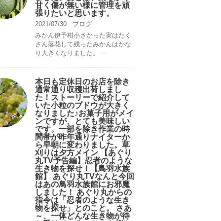
甘く傷が無い様に管理を頑
張りたいと思います。
2021/07/30
ブログ
みかん伊予柑小さかった実はたく
さん落花して残ったみかんはかな
り大きくなりました。 ...
本日も定休日のお店を除き
通常通り収穫出荷しまし
た！ストーリーで紹介して
いた小粒のブドウが大きく
なりました♪お菓子用がメイ
ンですが、とても美味しい
です。一部を除き作業の時
間帯が昨年通りナイターか
ら早朝に変わりました。草
刈りは夕方メイン 【あぐり
丸TV予告編】忍者のような
生き物を探せ！【鳥羽水族
館】 あぐり丸TVなんと今回
はあの鳥羽水族館にお邪魔
しました！ あぐり丸からの
指令は「忍者のような生き
物を探せ」とのこと。 さあ
～、一体どんな生き物が待