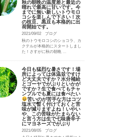
秋の朝晩の温度差と最近の
晴れで最高に甘いです。今
までに無い新しいトウモロ
コシを楽しんで下さい！次
の枝豆、黒豆も本格的に出
荷開始です。
2021/09/02
ブログ
秋のトウモロコシのショコラ、カ
クテルが本格的にスタートしまし
た！さすがに秋の朝晩 ...
今日も猛烈な暑さです！場
所によっては体温並ですけ
ど大丈夫ですか？水分補給
とゴーヤでがぶりといかが
ですか？生で食べてもチャ
ンプルでも夏には食べたい
苦いのが苦手な方はコツ
塩水で暫く付けておくと苦
味が減りますよね！いやい
や、この苦味がたまらない
と言う方は生で七味唐辛子
にマヨネーズでがぶり
2021/08/05
ブログ