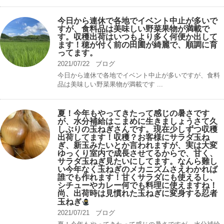
今日から連休で各地でイベント中止が多いで
すが、食料品は美味しい野菜果物が満載で
す。収穫出荷はいつもより多く何便か出して
ます！穂が付く前の田圃が綺麗で、順調に育
ってます。
2021/07/22
ブログ
今日から連休で各地でイベント中止が多いですが、食料
品は美味しい野菜果物が満載です ...
夏！今年もやってきたって感じの暑さです
が、水分補給はこまめに生きましょうさて久
しぶりの玉ねぎさんです。現在少しずつ収穫
出荷してます！収穫？お客様にサラダ玉ね
ぎ、新玉みたいとか言われますが、実は大変
ゆっくり室内で成長させてるからで、甘く、
サラダ玉ねぎ見たいにしてます。なんら難し
い今年なく玉ねぎのメカニズムさえわかれば
誰でも作れます！甘くサラダにも使えるし、
シチューやカレー何でも料理に使えますね！
尚、出荷時は見慣れた玉ねぎに変身する忍者
玉ねぎ
2021/07/21
ブログ