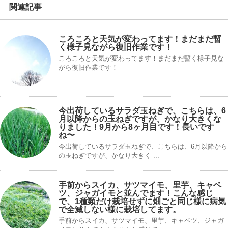
関連記事
ころころと天気が変わってます！まだまだ暫
く様子見ながら復旧作業です！
ころころと天気が変わってます！まだまだ暫く様子見な
がら復旧作業です！
今出荷しているサラダ玉ねぎで、こちらは、6
月以降からの玉ねぎですが、かなり大きくな
りました！9月から8ヶ月目です！長いです
ね〜
今出荷しているサラダ玉ねぎで、こちらは、6月以降から
の玉ねぎですが、かなり大きく ...
手前からスイカ、サツマイモ、里芋、キャベ
ツ、ジャガイモと並んでます！こんな感じ
で、1種類だけ栽培せずに畑ごと同じ様に病気
で全滅しない様に栽培してます。
手前からスイカ、サツマイモ、里芋、キャベツ、ジャガ