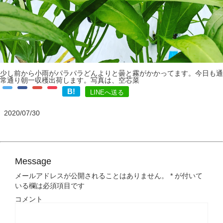
少し前から小雨がパラパラどんよりと曇と霧がかかってます。今日も通
常通り朝一収穫出荷します。写真は、空芯菜
B!
LINEへ送る
2020/07/30
Message
メールアドレスが公開されることはありません。
*
が付いて
いる欄は必須項目です
コメント