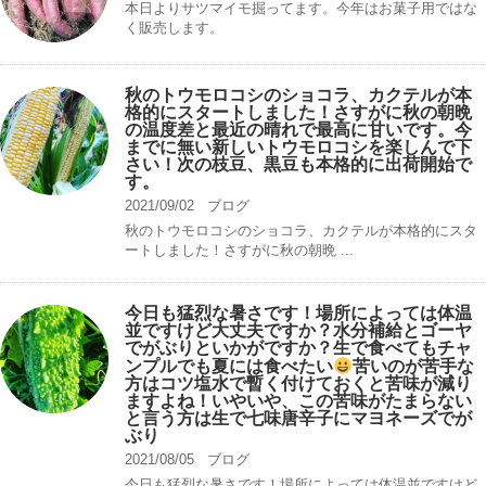
本日よりサツマイモ掘ってます。今年はお菓子用ではな
く販売します。
秋のトウモロコシのショコラ、カクテルが本
格的にスタートしました！さすがに秋の朝晩
の温度差と最近の晴れで最高に甘いです。今
までに無い新しいトウモロコシを楽しんで下
さい！次の枝豆、黒豆も本格的に出荷開始で
す。
2021/09/02
ブログ
秋のトウモロコシのショコラ、カクテルが本格的にスタ
ートしました！さすがに秋の朝晩 ...
今日も猛烈な暑さです！場所によっては体温
並ですけど大丈夫ですか？水分補給とゴーヤ
でがぶりといかがですか？生で食べてもチャ
ンプルでも夏には食べたい
苦いのが苦手な
方はコツ塩水で暫く付けておくと苦味が減り
ますよね！いやいや、この苦味がたまらない
と言う方は生で七味唐辛子にマヨネーズでが
ぶり
2021/08/05
ブログ
今日も猛烈な暑さです！場所によっては体温並ですけど