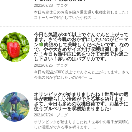
2021/07/28
ブログ
本日も定休日のお店を除き通常通り収穫出荷しました！
ストーリーで紹介していた小粒の ...
今日も気温が30℃以上でぐんぐんと上がって
ます。さて今晩のおかずにしたいのがピーマ
ン
肉詰めして美味しくだべたいです。なの
で、やや大きめサイズだけ収穫出荷しまし
た！今日も熱中症に気をつけて元気でお過ご
し下さい！赤いのはパプリカです。
2021/07/26
ブログ
今日も気温が30℃以上でぐんぐんと上がってます。さて
今晩のおかずにしたいのがピー ...
オリンピックが始まりましたね！世界中の選
手が素晴らしい活躍ができる事を祈ります。
さて、今日も多めの収穫出荷です。お菓子に
使うブルベリーを収穫始まりました♪
2021/07/24
ブログ
オリンピックが始まりましたね！世界中の選手が素晴ら
しい活躍ができる事を祈ります。 ...