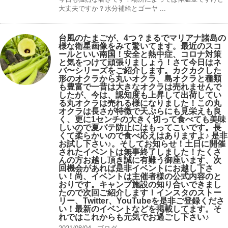
大丈夫ですか？水分補給とゴーヤ ...
台風のたまごが、4つ？まるでマリアナ諸島の
様な衛星画像をみて驚いてます。最近のスコ
ールといい南国！安全と熱中症、コロナ対策
と気をつけて頑張りましょう！さて今日はネ
バ〜シリーズをご紹介します。カクカクした
形のオクラから丸いオクラ、島オクラと種類
も豊富で一昔は大きなオクラは売れませんで
したが、今は、認知度も上昇して出荷してい
る丸オクラは売れる様になりました！この丸
オクラは長さが特徴で天ぷらにも見栄えも良
く、更に1センチの大きく切って食べても美味
しいので夏バテ防止にはもってこいです。長
くて柔らかいので食べ応えはありますよ♪ 是非
お試し下さい♪。そしてお知らせ！土日に開催
されたイベントは無事終了しました！たくさ
んの方お越し頂き誠に有難う御座います、次
回機会があれば是非イベントにお越し下さ
い！尚、イベントは主催者様の公式内容のと
おりです。キャンプ️施設の知り合いできまし
たので次回ご紹介します！インスタのストー
リー、Twitter、YouTubeを是非ご登録くださ
い！最新のイベントなどを掲載してます。そ
れではこれからも元気でお過ごし下さい♪