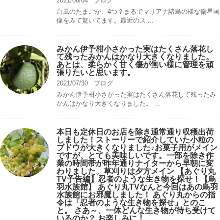
2021/08/04
ブログ
台風のたまごが、4つ？まるでマリアナ諸島の様な衛星画
像をみて驚いてます。最近のス ...
みかん伊予柑小さかった実はたくさん落花し
て残ったみかんはかなり大きくなりました。
あとは、柔らかく甘く傷が無い様に管理を頑
張りたいと思います。
2021/07/30
ブログ
みかん伊予柑小さかった実はたくさん落花して残ったみ
かんはかなり大きくなりました。 ...
本日も定休日のお店を除き通常通り収穫出荷
しました！ストーリーで紹介していた小粒の
ブドウが大きくなりました♪お菓子用がメイン
ですが、とても美味しいです。一部を除き作
業の時間帯が昨年通りナイターから早朝に変
わりました。草刈りは夕方メイン 【あぐり丸
TV予告編】忍者のような生き物を探せ！【鳥
羽水族館】 あぐり丸TVなんと今回はあの鳥羽
水族館にお邪魔しました！ あぐり丸からの指
令は「忍者のような生き物を探せ」とのこ
と。 さあ～、一体どんな生き物が待ち受けて
いるのか？ お楽しみに！