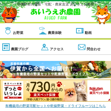
有機野菜の通販・宅配・農家直送 あいうえお農園
お野菜
農業体験
動画
農園ブログ
アクセス
問合わせ
有機栽培の野菜宅配セットや乾燥野菜・ドライフルーツはこちら