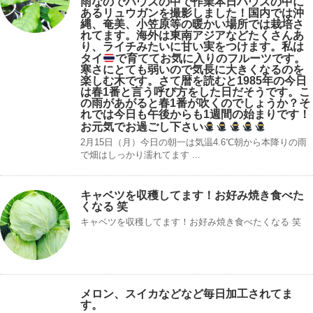
雨なのでハウスの中で作業‍本日ハウスの中に
あるリュウガンを撮影しました！国内では沖
縄、奄美、小笠原等の暖かい場所では栽培さ
れてます。海外は東南アジアなどたくさんあ
り、ライチみたいに甘い実をつけます。私は
タイ
で育ててお気に入りのフルーツです。
寒さにとても弱いので気長に大きくなるのを
楽しむ木です。さて暦を読むと1985年の今日
は春1番と言う呼び方をした日だそうです。こ
の雨があがると春1番が吹くのでしょうか？そ
れでは今日も午後からも1週間の始まりです！
お元気でお過ごし下さい
2月15日（月）今日の朝一は気温4.6℃朝から本降りの雨
で畑はしっかり濡れてます ...
キャベツを収穫してます！お好み焼き食べた
くなる 笑
キャベツを収穫してます！お好み焼き食べたくなる 笑
メロン、スイカなどなど毎日加工されてま
す。