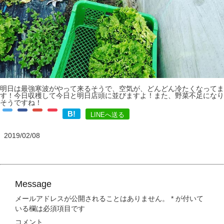
明日は最強寒波がやって来るそうで、空気が、どんどん冷たくなってま
す！今日収穫して今日と明日店頭に並びますよ！また、野菜不足になり
そうですね！
B!
LINEへ送る
2019/02/08
Message
メールアドレスが公開されることはありません。
*
が付いて
いる欄は必須項目です
コメント