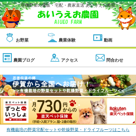
有機野菜の通販・宅配・農家直送 あいうえお農園
お野菜
農業体験
動画
農園ブログ
アクセス
問合わせ
有機栽培の野菜宅配セットや乾燥野菜・ドライフルーツはこちら