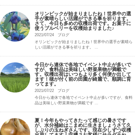
オリンピックが始まりましたね！世界中の選
手が素晴らしい活躍ができる事を祈ります。
さて、今日も多めの収穫出荷です。お菓子に
使うブルベリーを収穫始まりました♪
2021/07/24
ブログ
オリンピックが始まりましたね！世界中の選手が素晴ら
しい活躍ができる事を祈ります。 ...
今日から連休で各地でイベント中止が多いで
すが、食料品は美味しい野菜果物が満載で
す。収穫出荷はいつもより多く何便か出して
ます！穂が付く前の田圃が綺麗で、順調に育
ってます。
2021/07/22
ブログ
今日から連休で各地でイベント中止が多いですが、食料
品は美味しい野菜果物が満載です ...
夏！今年もやってきたって感じの暑さです
が、水分補給はこまめに生きましょうさて久
しぶりの玉ねぎさんです。現在少しずつ収穫
出荷してます！収穫？お客様にサラダ玉ね