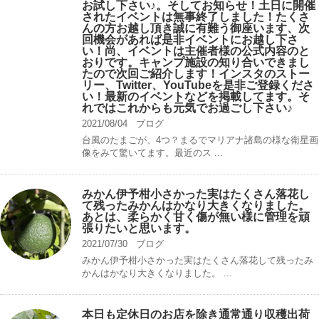
お試し下さい♪。そしてお知らせ！土日に開催
されたイベントは無事終了しました！たくさ
んの方お越し頂き誠に有難う御座います、次
回機会があれば是非イベントにお越し下さ
い！尚、イベントは主催者様の公式内容のと
おりです。キャンプ️施設の知り合いできまし
たので次回ご紹介します！インスタのストー
リー、Twitter、YouTubeを是非ご登録くださ
い！最新のイベントなどを掲載してます。そ
れではこれからも元気でお過ごし下さい♪
2021/08/04
ブログ
台風のたまごが、4つ？まるでマリアナ諸島の様な衛星画
像をみて驚いてます。最近のス ...
みかん伊予柑小さかった実はたくさん落花し
て残ったみかんはかなり大きくなりました。
あとは、柔らかく甘く傷が無い様に管理を頑
張りたいと思います。
2021/07/30
ブログ
みかん伊予柑小さかった実はたくさん落花して残ったみ
かんはかなり大きくなりました。 ...
本日も定休日のお店を除き通常通り収穫出荷