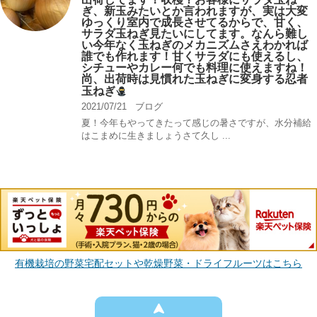
ぎ、新玉みたいとか言われますが、実は大変
ゆっくり室内で成長させてるからで、甘く、
サラダ玉ねぎ見たいにしてます。なんら難し
い今年なく玉ねぎのメカニズムさえわかれば
誰でも作れます！甘くサラダにも使えるし、
シチューやカレー何でも料理に使えますね！
尚、出荷時は見慣れた玉ねぎに変身する忍者
玉ねぎ
2021/07/21
ブログ
夏！今年もやってきたって感じの暑さですが、水分補給
はこまめに生きましょうさて久し ...
有機栽培の野菜宅配セットや乾燥野菜・ドライフルーツはこちら