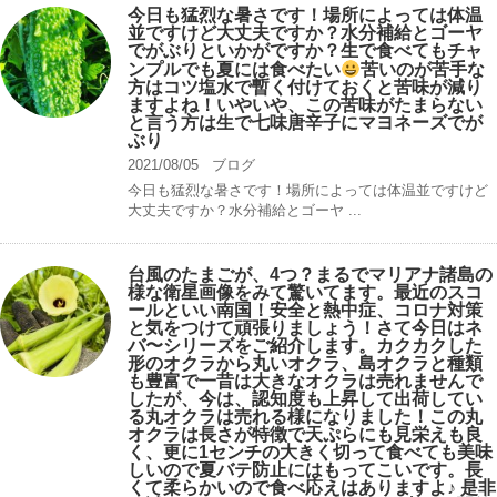
今日も猛烈な暑さです！場所によっては体温
並ですけど大丈夫ですか？水分補給とゴーヤ
でがぶりといかがですか？生で食べてもチャ
ンプルでも夏には食べたい
苦いのが苦手な
方はコツ塩水で暫く付けておくと苦味が減り
ますよね！いやいや、この苦味がたまらない
と言う方は生で七味唐辛子にマヨネーズでが
ぶり
2021/08/05
ブログ
今日も猛烈な暑さです！場所によっては体温並ですけど
大丈夫ですか？水分補給とゴーヤ ...
台風のたまごが、4つ？まるでマリアナ諸島の
様な衛星画像をみて驚いてます。最近のスコ
ールといい南国！安全と熱中症、コロナ対策
と気をつけて頑張りましょう！さて今日はネ
バ〜シリーズをご紹介します。カクカクした
形のオクラから丸いオクラ、島オクラと種類
も豊富で一昔は大きなオクラは売れませんで
したが、今は、認知度も上昇して出荷してい
る丸オクラは売れる様になりました！この丸
オクラは長さが特徴で天ぷらにも見栄えも良
く、更に1センチの大きく切って食べても美味
しいので夏バテ防止にはもってこいです。長
くて柔らかいので食べ応えはありますよ♪ 是非