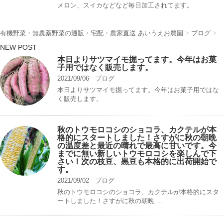
メロン、スイカなどなど毎日加工されてます。
有機野菜・無農薬野菜の通販・宅配・農家直送 あいうえお農園
>
ブログ
>
NEW POST
本日よりサツマイモ掘ってます。今年はお菓
子用ではなく販売します。
2021/09/06
ブログ
本日よりサツマイモ掘ってます。今年はお菓子用ではな
く販売します。
秋のトウモロコシのショコラ、カクテルが本
格的にスタートしました！さすがに秋の朝晩
の温度差と最近の晴れで最高に甘いです。今
までに無い新しいトウモロコシを楽しんで下
さい！次の枝豆、黒豆も本格的に出荷開始で
す。
2021/09/02
ブログ
秋のトウモロコシのショコラ、カクテルが本格的にスタ
ートしました！さすがに秋の朝晩 ...