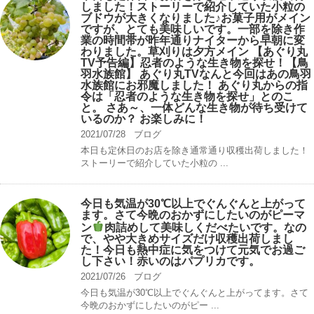
しました！ストーリーで紹介していた小粒の
ブドウが大きくなりました♪お菓子用がメイン
ですが、とても美味しいです。一部を除き作
業の時間帯が昨年通りナイターから早朝に変
わりました。草刈りは夕方メイン 【あぐり丸
TV予告編】忍者のような生き物を探せ！【鳥
羽水族館】 あぐり丸TVなんと今回はあの鳥羽
水族館にお邪魔しました！ あぐり丸からの指
令は「忍者のような生き物を探せ」とのこ
と。 さあ～、一体どんな生き物が待ち受けて
いるのか？ お楽しみに！
2021/07/28
ブログ
本日も定休日のお店を除き通常通り収穫出荷しました！
ストーリーで紹介していた小粒の ...
今日も気温が30℃以上でぐんぐんと上がって
ます。さて今晩のおかずにしたいのがピーマ
ン
肉詰めして美味しくだべたいです。なの
で、やや大きめサイズだけ収穫出荷しまし
た！今日も熱中症に気をつけて元気でお過ご
し下さい！赤いのはパプリカです。
2021/07/26
ブログ
今日も気温が30℃以上でぐんぐんと上がってます。さて
今晩のおかずにしたいのがピー ...