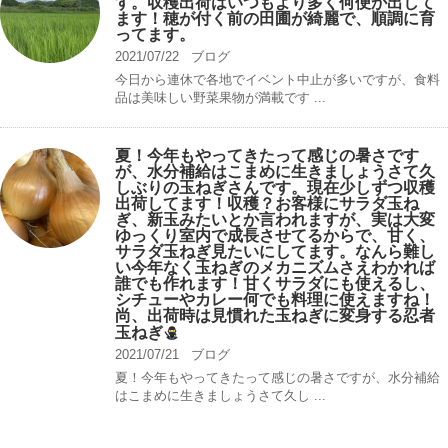
す。収穫出荷はいつもより多く何便か出して
ます！穂が付く前の田圃が綺麗で、順調に育
ってます。
2021/07/22
ブログ
今日から連休で各地でイベント中止が多いですが、食料
品は美味しい野菜果物が満載です ...
夏！今年もやってきたって感じの暑さです
が、水分補給はこまめに生きましょうさて久
しぶりの玉ねぎさんです。現在少しずつ収穫
出荷してます！収穫？お客様にサラダ玉ね
ぎ、新玉みたいとか言われますが、実は大変
ゆっくり室内で成長させてるからで、甘く、
サラダ玉ねぎ見たいにしてます。なんら難し
い今年なく玉ねぎのメカニズムさえわかれば
誰でも作れます！甘くサラダにも使えるし、
シチューやカレー何でも料理に使えますね！
尚、出荷時は見慣れた玉ねぎに変身する忍者
玉ねぎ
2021/07/21
ブログ
夏！今年もやってきたって感じの暑さですが、水分補給
はこまめに生きましょうさて久し ...