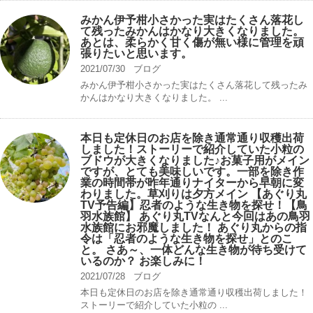
みかん伊予柑小さかった実はたくさん落花し
て残ったみかんはかなり大きくなりました。
あとは、柔らかく甘く傷が無い様に管理を頑
張りたいと思います。
2021/07/30
ブログ
みかん伊予柑小さかった実はたくさん落花して残ったみ
かんはかなり大きくなりました。 ...
本日も定休日のお店を除き通常通り収穫出荷
しました！ストーリーで紹介していた小粒の
ブドウが大きくなりました♪お菓子用がメイン
ですが、とても美味しいです。一部を除き作
業の時間帯が昨年通りナイターから早朝に変
わりました。草刈りは夕方メイン 【あぐり丸
TV予告編】忍者のような生き物を探せ！【鳥
羽水族館】 あぐり丸TVなんと今回はあの鳥羽
水族館にお邪魔しました！ あぐり丸からの指
令は「忍者のような生き物を探せ」とのこ
と。 さあ～、一体どんな生き物が待ち受けて
いるのか？ お楽しみに！
2021/07/28
ブログ
本日も定休日のお店を除き通常通り収穫出荷しました！
ストーリーで紹介していた小粒の ...