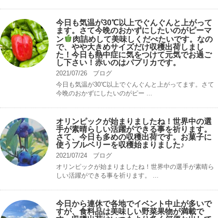
今日も気温が30℃以上でぐんぐんと上がって
ます。さて今晩のおかずにしたいのがピーマ
ン
肉詰めして美味しくだべたいです。なの
で、やや大きめサイズだけ収穫出荷しまし
た！今日も熱中症に気をつけて元気でお過ご
し下さい！赤いのはパプリカです。
2021/07/26
ブログ
今日も気温が30℃以上でぐんぐんと上がってます。さて
今晩のおかずにしたいのがピー ...
オリンピックが始まりましたね！世界中の選
手が素晴らしい活躍ができる事を祈ります。
さて、今日も多めの収穫出荷です。お菓子に
使うブルベリーを収穫始まりました♪
2021/07/24
ブログ
オリンピックが始まりましたね！世界中の選手が素晴ら
しい活躍ができる事を祈ります。 ...
今日から連休で各地でイベント中止が多いで
すが、食料品は美味しい野菜果物が満載で