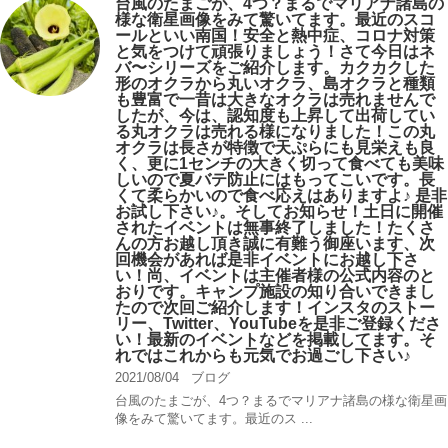
台風のたまごが、4つ？まるでマリアナ諸島の
様な衛星画像をみて驚いてます。最近のスコ
ールといい南国！安全と熱中症、コロナ対策
と気をつけて頑張りましょう！さて今日はネ
バ〜シリーズをご紹介します。カクカクした
形のオクラから丸いオクラ、島オクラと種類
も豊富で一昔は大きなオクラは売れませんで
したが、今は、認知度も上昇して出荷してい
る丸オクラは売れる様になりました！この丸
オクラは長さが特徴で天ぷらにも見栄えも良
く、更に1センチの大きく切って食べても美味
しいので夏バテ防止にはもってこいです。長
くて柔らかいので食べ応えはありますよ♪ 是非
お試し下さい♪。そしてお知らせ！土日に開催
されたイベントは無事終了しました！たくさ
んの方お越し頂き誠に有難う御座います、次
回機会があれば是非イベントにお越し下さ
い！尚、イベントは主催者様の公式内容のと
おりです。キャンプ️施設の知り合いできまし
たので次回ご紹介します！インスタのストー
リー、Twitter、YouTubeを是非ご登録くださ
い！最新のイベントなどを掲載してます。そ
れではこれからも元気でお過ごし下さい♪
2021/08/04
ブログ
台風のたまごが、4つ？まるでマリアナ諸島の様な衛星画
像をみて驚いてます。最近のス ...