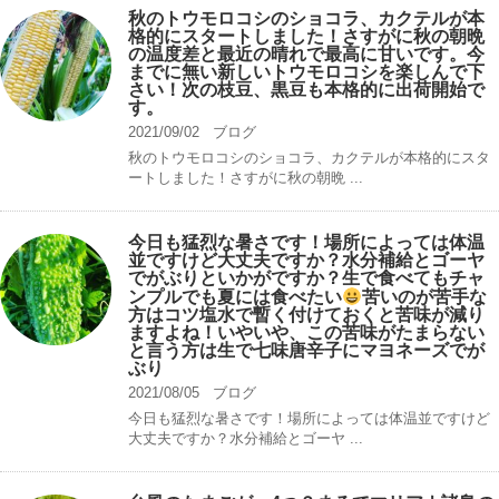
秋のトウモロコシのショコラ、カクテルが本
格的にスタートしました！さすがに秋の朝晩
の温度差と最近の晴れで最高に甘いです。今
までに無い新しいトウモロコシを楽しんで下
さい！次の枝豆、黒豆も本格的に出荷開始で
す。
2021/09/02
ブログ
秋のトウモロコシのショコラ、カクテルが本格的にスタ
ートしました！さすがに秋の朝晩 ...
今日も猛烈な暑さです！場所によっては体温
並ですけど大丈夫ですか？水分補給とゴーヤ
でがぶりといかがですか？生で食べてもチャ
ンプルでも夏には食べたい
苦いのが苦手な
方はコツ塩水で暫く付けておくと苦味が減り
ますよね！いやいや、この苦味がたまらない
と言う方は生で七味唐辛子にマヨネーズでが
ぶり
2021/08/05
ブログ
今日も猛烈な暑さです！場所によっては体温並ですけど
大丈夫ですか？水分補給とゴーヤ ...