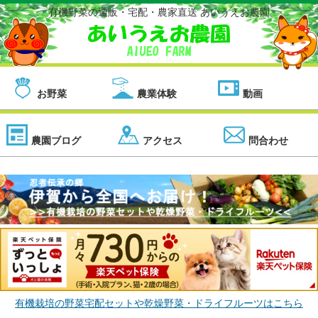
有機野菜の通販・宅配・農家直送 あいうえお農園
お野菜
農業体験
動画
農園ブログ
アクセス
問合わせ
有機栽培の野菜宅配セットや乾燥野菜・ドライフルーツはこちら